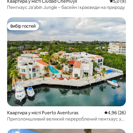
Квартира у місті Ciudad Chemuyil
Середня оці
5,0 (9)
Пентхаус Ja'abin Jungle – басейн і краєвиди на природу
Вибір гостей
Вибір гостей
Квартира у місті Puerto Aventuras
Середня оцінка
4,96 (26)
Приголомшливий великий перероблений пентхаус з
чудовим видом на канал