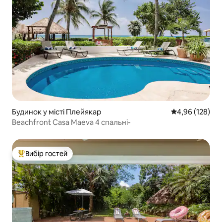
Будинок у місті Плейякар
Середня оцінка
4,96 (128)
Beachfront Casa Maeva 4 спальні-
Вибір гостей
Топ вибір гостей