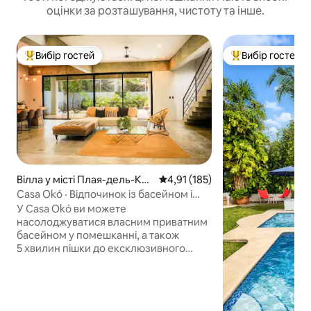
оцінки за розташування, чистоту та інше.
Вибір гостей
Вибір гостей
Топ вибір гостей
Топ вибір гостей
Вілла у місті Плая-дель-Кар
Середня оцінка: 4,91 з 5, відгук
4,91 (185)
мен
Casa Okó · Відпочинок із басейном і
доступом до сеноту
У Casa Okó ви можете
насолоджуватися власним приватним
басейном у помешканні, а також
5 хвилин пішки до ексклюзивного
природного сенота для мешканців і
гостей, з кришталево чистою водою,
справжніми джунглями та без
морських водоростей. Його сувора