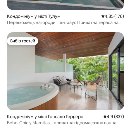
Кондомініум у місті Тулум
Середня оцінка
4,85 (176)
Переможець нагороди Пентхаус Приватна тераса на
даху та басейн D9
Вибір гостей
Вибір гостей
Кондомініум у місті Гонсало Герреро
Середня оцінк
4,9 (337)
Boho-Chic у Mamitas – приватна гідромасажна ванна –
вид на нависаючий дах