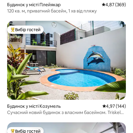
Будинок у місті Плейякар
Середня оцінка:
4,87 (369)
120 кв. м, приватний басейн, 1 хв від пляжу
Вибір гостей
Топ вибір гостей
Будинок у місті Козумель
Середня оцінка
4,97 (144)
Сучасний новий будинок з власним басейном. Triskel
Delfin
Вибір гостей