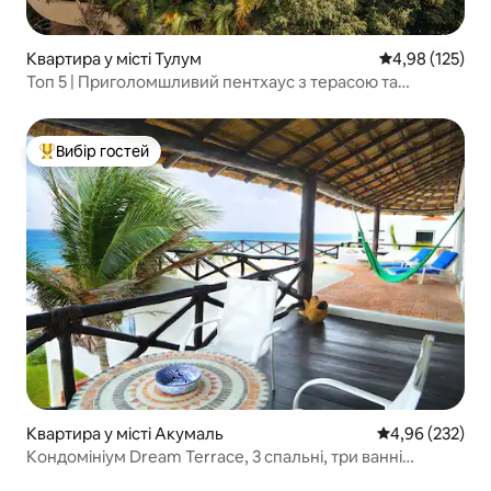
Квартира у місті Тулум
Середня оцінка
4,98 (125)
Топ 5 | Приголомшливий пентхаус з терасою та
консьєржем
Вибір гостей
Топ вибір гостей
Квартира у місті Акумаль
Середня оцінка:
4,96 (232)
Кондомініум Dream Terrace, 3 спальні, три ванні
кімнати.