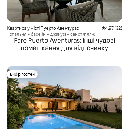
Квартира у місті Пуерто Авентурас
Середня оцінк
4,97 (32)
1 спальня + басейн + джакузі + сенот/пляж
Faro Puerto Aventuras: інші чудові
помешкання для відпочинку
Вибір гостей
Вибір гостей