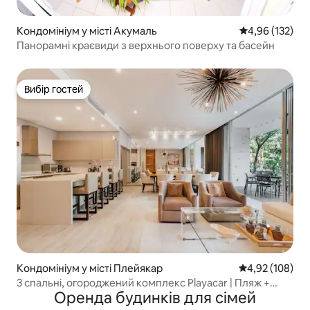
Кондомініум у місті Акумаль
Середня оцінка
4,96 (132)
Панорамні краєвиди з верхнього поверху та басейн
Вибір гостей
Вибір гостей
Кондомініум у місті Плейякар
Середня оцінка
4,92 (108)
3 спальні, огороджений комплекс Playacar | Пляж +
Оренда будинків для сімей
місто | Басейн + тренажерний зал