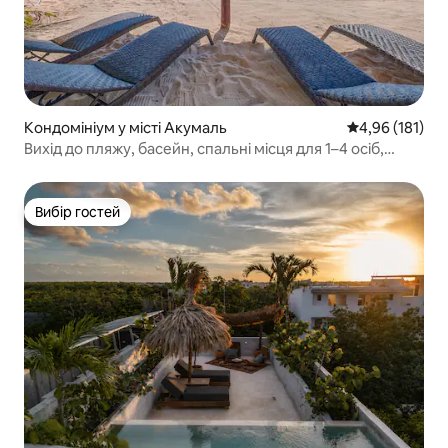
Кондомініум у місті Акумаль
Середня оцінка
4,96 (181)
Вихід до пляжу, басейн, спальні місця для 1–4 осіб,
Акумаль, Мексика
Вибір гостей
Вибір гостей