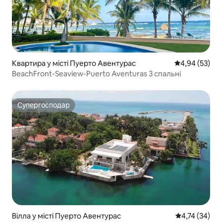
Квартира у місті Пуерто Авентурас
Середня оцінк
4,94 (53)
BeachFront-Seaview-Puerto Aventuras 3 спальні
Супергосподар
Супергосподар
Вілла у місті Пуерто Авентурас
Середня оцінк
4,74 (34)