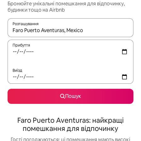
Бронюйте унікальні помешкання для відпочинку,
будинки тощо на Airbnb
Розташування
Отримавши результати пошуку, використовуйте для навігації с
Прибуття
Виїзд
Пошук
Faro Puerto Aventuras: найкращі
помешкання для відпочинку
Гості погоджуються: ці помешкання мають високі