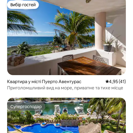
Вибір гостей
Вибір гостей
Квартира у місті Пуерто Авентурас
Середня оцінк
4,95 (41)
Приголомшливий вид на море, приватне та тихе місце
Супергосподар
Супергосподар