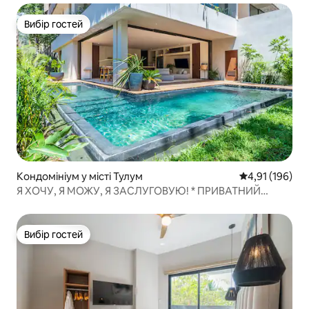
Вибір гостей
Вибір гостей
Кондомініум у місті Тулум
Середня оцінка
4,91 (196)
Я ХОЧУ, Я МОЖУ, Я ЗАСЛУГОВУЮ! * ПРИВАТНИЙ
басейн і палапа
Вибір гостей
Вибір гостей