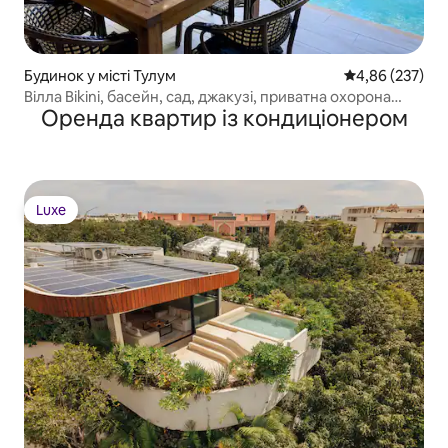
Будинок у місті Тулум
Середня оцінка:
4,86 (237)
Вілла Bikini, басейн, сад, джакузі, приватна охорона
Оренда квартир із кондиціонером
24/7
Luxe
Luxe