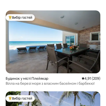
Вибір гостей
Топ вибір гостей
Будинок у місті Плейякар
Середня оцінка
4,91 (209)
Вілла на березі моря з власним басейном і барбекю!
Вибір гостей
Топ вибір гостей