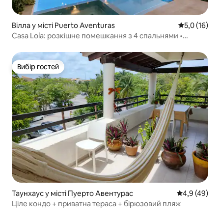
Вілла у місті Puerto Aventuras
Середня оцін
5,0 (16)
Casa Lola: розкішне помешкання з 4 спальнями •
Басейн • Барбекю • Pto Aventuras
Вибір гостей
Вибір гостей
Таунхаус у місті Пуерто Авентурас
Середня оцін
4,9 (49)
Ціле кондо + приватна тераса + бірюзовий пляж