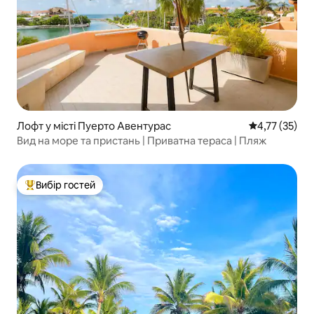
Лофт у місті Пуерто Авентурас
Середня оцінк
4,77 (35)
Вид на море та пристань | Приватна тераса | Пляж
Вибір гостей
Топ вибір гостей