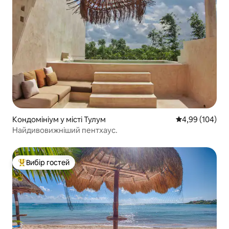
Кондомініум у місті Тулум
Середня оцінка:
4,99 (104)
Найдивовижніший пентхаус.
Вибір гостей
Топ вибір гостей