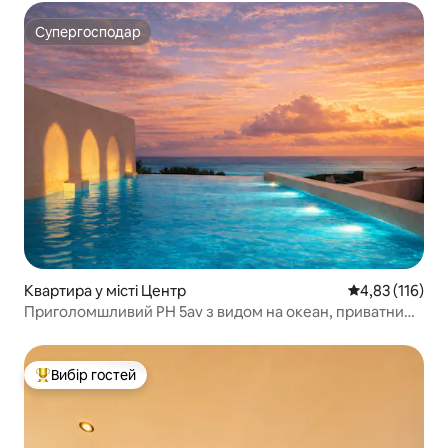
Супергосподар
Супергосподар
Квартира у місті Центр
Середня оцінка
4,83 (116)
Приголомшливий PH 5av з видом на океан, приватним
басейном і дахом
Вибір гостей
Топ вибір гостей