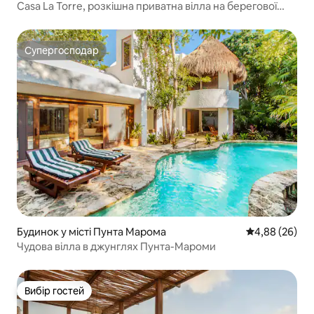
Casa La Torre, розкішна приватна вілла на берегової
лінії
Супергосподар
Супергосподар
Будинок у місті Пунта Марома
Середня оцінка
4,88 (26)
Чудова вілла в джунглях Пунта-Мароми
Вибір гостей
Вибір гостей