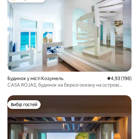
Топ вибір гостей
Будинок у місті Козумель
Середня оцінка
4,93 (198)
CASA ROJAS, будинок на березі океану на острові
Косумель
Вибір гостей
Вибір гостей