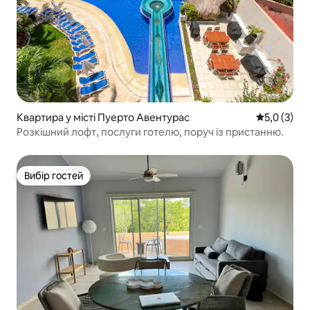
Квартира у місті Пуерто Авентурас
Середня оці
5,0 (3)
Розкішний лофт, послуги готелю, поруч із пристанню.
Вибір гостей
Вибір гостей