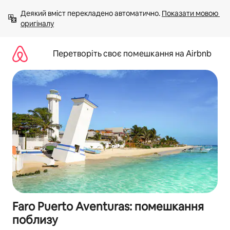
Перейти
Деякий вміст перекладено автоматично. 
Показати мовою 
до
оригіналу
вмісту
Перетворіть своє помешкання на Airbnb
Faro Puerto Aventuras: помешкання
поблизу