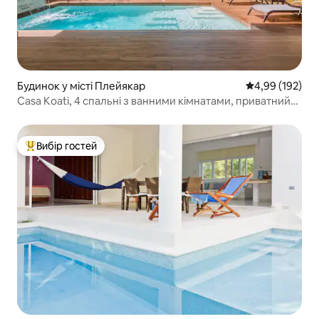
Будинок у місті Плейякар
Середня оцінка
4,99 (192)
Casa Koati, 4 спальні з ванними кімнатами, приватний
басейн
Вибір гостей
Топ вибір гостей