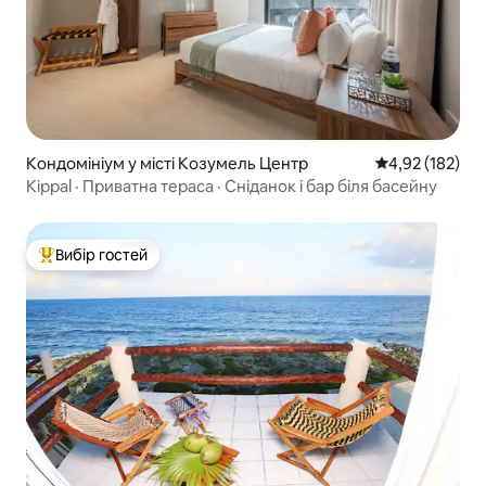
Кондомініум у місті Козумель Центр
Середня оцінка
4,92 (182)
Kippal · Приватна тераса · Сніданок і бар біля басейну
Вибір гостей
Топ вибір гостей