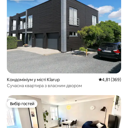
Кондомініум у місті Klarup
Середня оцінка
4,81 (369)
Сучасна квартира з власним двором
Вибір гостей
Вибір гостей