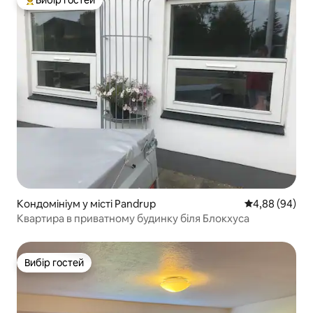
Топ вибір гостей
Кондомініум у місті Pandrup
Середня оцінка
4,88 (94)
Квартира в приватному будинку біля Блокхуса
Вибір гостей
Вибір гостей