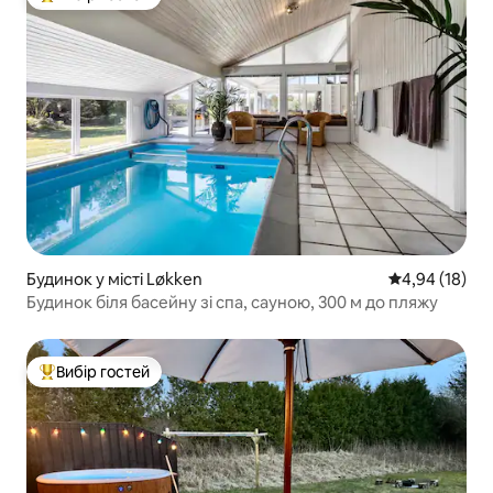
Топ вибір гостей
Будинок у місті Løkken
Середня оцінк
4,94 (18)
Будинок біля басейну зі спа, сауною, 300 м до пляжу
Вибір гостей
Топ вибір гостей