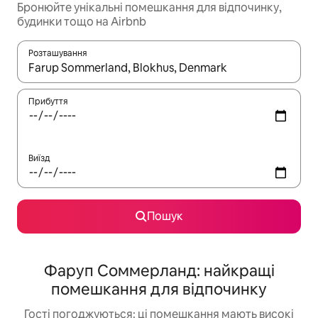
Бронюйте унікальні помешкання для відпочинку,
будинки тощо на Airbnb
Розташування
Отримавши результати пошуку, використовуйте для навігації с
Прибуття
Виїзд
Пошук
Фаруп Соммерланд: найкращі
помешкання для відпочинку
Гості погоджуються: ці помешкання мають високі