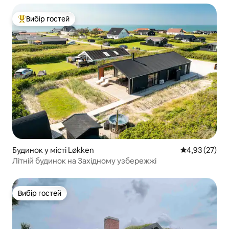
Вибір гостей
Топ вибір гостей
Будинок у місті Løkken
Середня оцінк
4,93 (27)
Літній будинок на Західному узбережжі
Вибір гостей
Вибір гостей