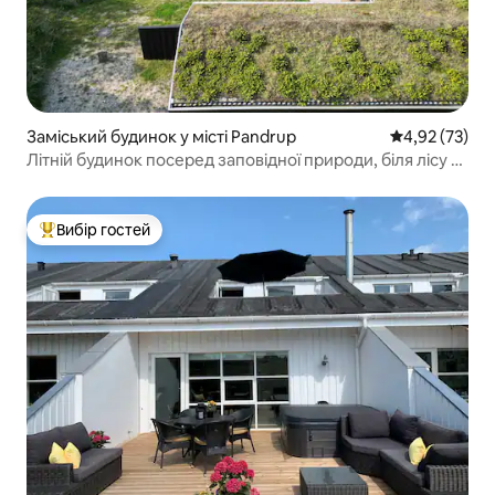
Заміський будинок у місті Pandrup
Середня оцінк
4,92 (73)
Літній будинок посеред заповідної природи, біля лісу та
пляжу
Вибір гостей
Топ вибір гостей