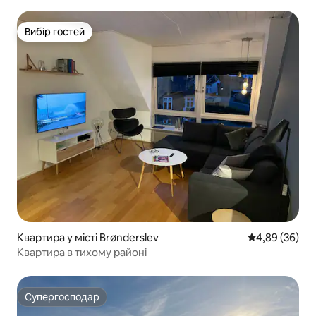
басейном
Вибір гостей
Вибір гостей
Квартира у місті Brønderslev
Середня оцінка
4,89 (36)
Квартира в тихому районі
Супергосподар
Супергосподар