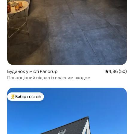
Будинок у місті Pandrup
Середня оцінка
4,86 (50)
Повноцінний підвал із власним входом
Вибір гостей
Топ вибір гостей