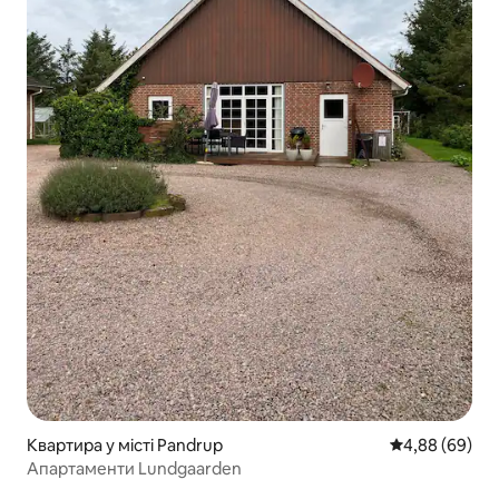
Квартира у місті Pandrup
Середня оцінка
4,88 (69)
Апартаменти Lundgaarden