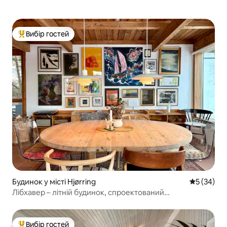
Вибір гостей
Топ вибір гостей
Будинок у місті Hjørring
Середня оц
5 (34)
Лібхавер – літній будинок, спроектований
архітектором, біля Ньорева
Вибір гостей