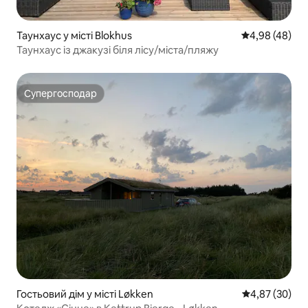
Таунхаус у місті Blokhus
Середня оцінка
4,98 (48)
Таунхаус із джакузі біля лісу/міста/пляжу
Супергосподар
Супергосподар
Гостьовий дім у місті Løkken
Середня оцінк
4,87 (30)