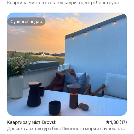
Квартира мистецтва та культури в центрі Ленструпа
Супергосподар
Супергосподар
Квартира у місті Brovst
Середня оцінк
4,88 (17)
Данська архітектура біля Північного моря з сауною та