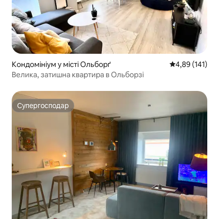
Кондомініум у місті Ольборґ
Середня оцінка
4,89 (141)
Велика, затишна квартира в Ольборзі
Супергосподар
Супергосподар