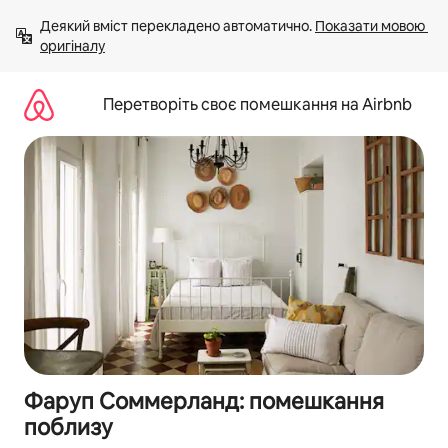
Перейти
Деякий вміст перекладено автоматично. 
Показати мовою 
до
оригіналу
вмісту
Перетворіть своє помешкання на Airbnb
Фаруп Соммерланд: помешкання
поблизу