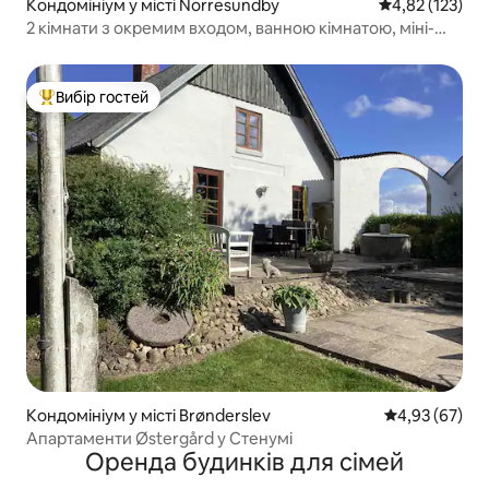
Кондомініум у місті Norresundby
Середня оцінка
4,82 (123)
2 кімнати з окремим входом, ванною кімнатою, міні-
кухнею, паркінгом
Вибір гостей
Топ вибір гостей
Кондомініум у місті Brønderslev
Середня оцінк
4,93 (67)
Апартаменти Østergård у Стенумі
Оренда будинків для сімей