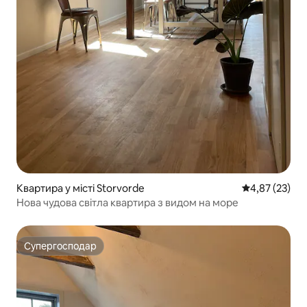
Квартира у місті Storvorde
Середня оцінк
4,87 (23)
Нова чудова світла квартира з видом на море
Супергосподар
Супергосподар