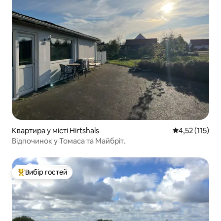
Квартира у місті Hirtshals
Середня оцінка
4,52 (115)
Відпочинок у Томаса та Майбріт.
Вибір гостей
Топ вибір гостей