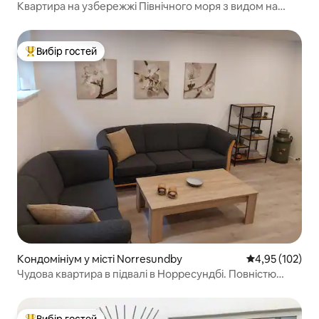
Квартира на узбережжі Північного моря з видом на
дюни
Вибір гостей
Топ вибір гостей
Кондомініум у місті Norresundby
Середня оцінка
4,95 (102)
Чудова квартира в підвалі в Норресундбі. Повністю
мебльована
Вибір гостей