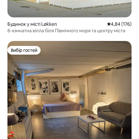
Будинок у місті Løkken
Середня оцінка
4,84 (176)
6-кімнатна вілла біля Північного моря та центру міста
Вибір гостей
Вибір гостей