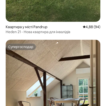
Квартира у місті Pandrup
Середня оцінка
4,88 (94)
Heden 21 - Нова квартира для інвалідів
Супергосподар
Супергосподар