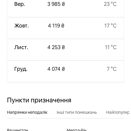
Вер.
3 985 ₴
23 °C
Жовт.
4 119 ₴
17 °C
Лист.
4 253 ₴
11 °C
Груд.
4 074 ₴
7 °C
Пункти призначення
Напрямки неподалік
Інші типи помешкань
Найпопулярн
Вашингтон
Мертл-Біч