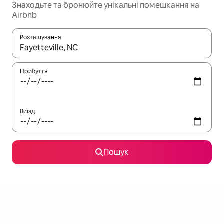
Знаходьте та бронюйте унікальні помешкання на
Airbnb
Розташування
Отримавши результати пошуку, використовуйте для навігації с
Прибуття
Виїзд
Пошук