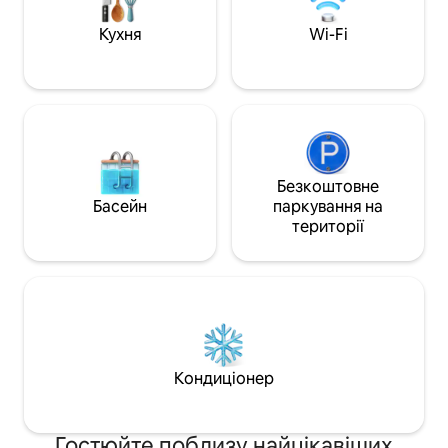
size з м’якою постільною білизною 🚗
центр Cross Creek
Безкоштовне приватне паркування та
3,2 милі разом із
Кухня
Wi-Fi
зручне самостійне прибуття
напрямками побл
Безкоштовне
Басейн
паркування на
території
Кондиціонер
Гостюйте поблизу найцікавіших