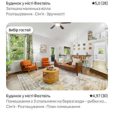
Будинок у місті Феєтвіль
Середня оцін
5,0 (28)
Затишна маленька вілла
Розташування
·
Сім’я
·
Зручності
Вибір гостей
Вибір гостей
Будинок у місті Феєтвіль
Середня оцінк
4,97 (30)
Помешкання з 3 спальнями на березі води – рибки кои
та ігрові автомати
Сім’я
·
Розташування
·
План помешкання