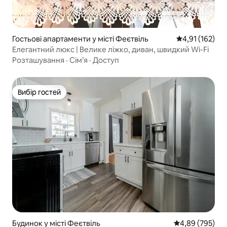
Гостьові апартаменти у місті Феєтвіль
Середня оцінка
4,91 (162)
Елегантний люкс | Велике ліжко, диван, швидкий Wi-Fi
Розташування
·
Сім’я
·
Доступ
Вибір гостей
Вибір гостей
Будинок у місті Феєтвіль
Середня оцінка:
4,89 (795)