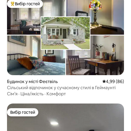
Вибір гостей
Топ вибір гостей
Будинок у місті Феєтвіль
Середня оцінка
4,99 (86)
Сільський відпочинок у сучасному стилі в Геймаунті
Сім’я
·
Ціна/якість
·
Комфорт
Вибір гостей
Вибір гостей