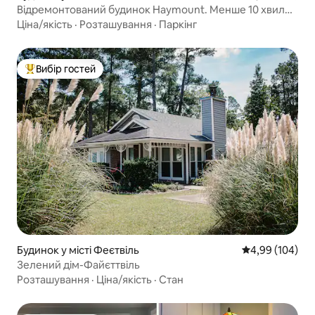
Відремонтований будинок Haymount. Менше 10 хвилин
від I-95
Ціна/якість
·
Розташування
·
Паркінг
Вибір гостей
Топ вибір гостей
Будинок у місті Феєтвіль
Середня оцінка:
4,99 (104)
Зелений дім-Файєттвіль
Розташування
·
Ціна/якість
·
Стан