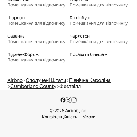
Помешкання для відпочинку
Помешкання для відпочинку
Шарлотт
Гатлінбург
Помешкання для відпочинку
Помешкання для відпочинку
Саванна
Чарлстон
Помешкання для відпочинку
Помешкання для відпочинку
Піджен-Фордж
Показати більше
Помешкання для відпочинку
Airbnb
Сполучені Штати
Північна Кароліна
Cumberland County
Феєтвілл
© 2026 Airbnb, Inc.
Конфіденційність
Умови