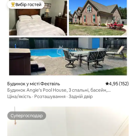
Вибір гостей
Топ вибір гостей
Будинок у місті Феєтвіль
Середня оцінка
4,95 (152)
Будинок Angie's Pool House, 3 спальні, басейн,
гідромасажна ванна
Ціна/якість
·
Розташування
·
Задній двір
Супергосподар
Супергосподар