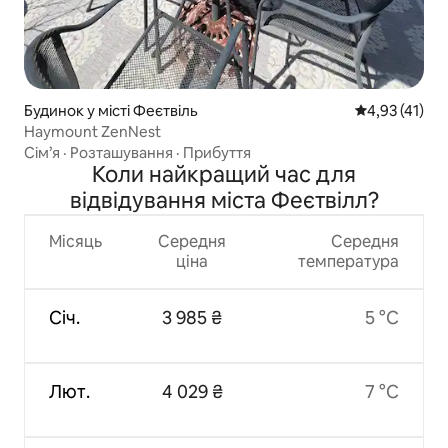
Будинок у місті Феєтвіль
Середня оцінк
4,93 (41)
Haymount ZenNest
Сім’я
·
Розташування
·
Прибуття
Коли найкращий час для
відвідування міста Феєтвілл?
Місяць
Середня
Середня
ціна
температура
Січ.
3 985 ₴
5 °C
Лют.
4 029 ₴
7 °C