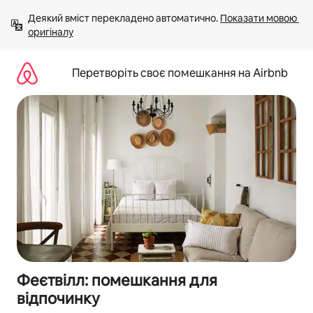
Перейти
Деякий вміст перекладено автоматично. 
Показати мовою 
до
оригіналу
вмісту
Перетворіть своє помешкання на Airbnb
Феєтвілл: помешкання для
відпочинку