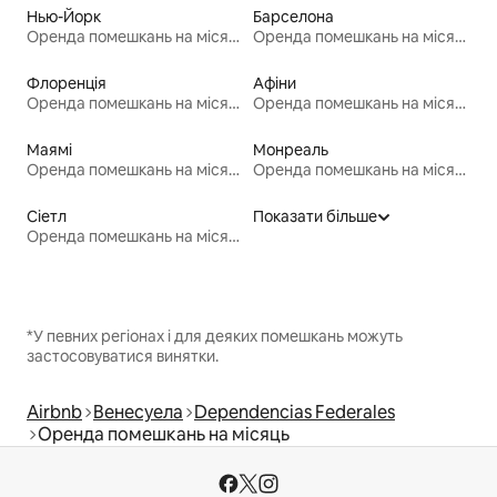
Нью-Йорк
Барселона
Оренда помешкань на місяць
Оренда помешкань на місяць
Флоренція
Афіни
Оренда помешкань на місяць
Оренда помешкань на місяць
Маямі
Монреаль
Оренда помешкань на місяць
Оренда помешкань на місяць
Сіетл
Показати більше
Оренда помешкань на місяць
*У певних регіонах і для деяких помешкань можуть
застосовуватися винятки.
Airbnb
Венесуела
Dependencias Federales
Оренда помешкань на місяць