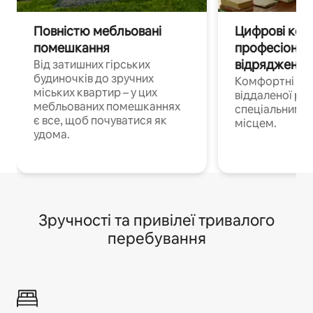
Повністю мебльовані
Цифрові кочі
помешкання
професіонал
відрядження
Від затишних гірських
будиночків до зручних
Комфортні по
міських квартир – у цих
віддаленої роб
мебльованих помешканнях
спеціальним 
є все, щоб почуватися як
місцем.
удома.
Зручності та привілеї тривалого
перебування