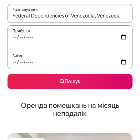
Розташування
Отримавши результати пошуку, використовуйте для навігації с
Прибуття
Виїзд
Пошук
Оренда помешкань на місяць
неподалік