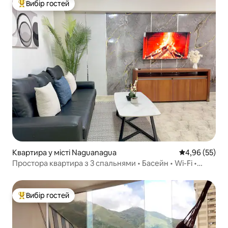
Вибір гостей
Топ вибір гостей
Квартира у місті Naguanagua
Середня оцінк
4,96 (55)
Простора квартира з 3 спальнями • Басейн • Wi-Fi •
Поруч із Sambil
Вибір гостей
Топ вибір гостей