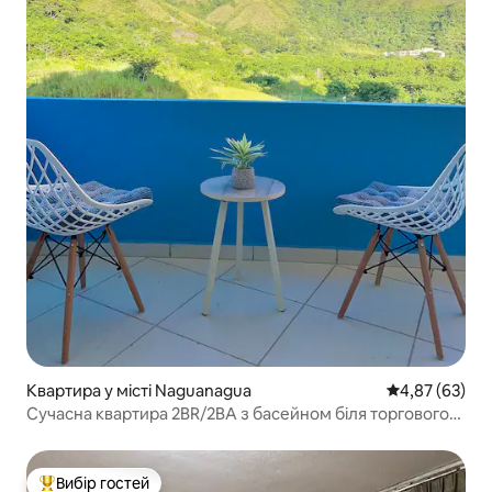
Квартира у місті Naguanagua
Середня оцінк
4,87 (63)
Сучасна квартира 2BR/2BA з басейном біля торгового
центру Sambil
Вибір гостей