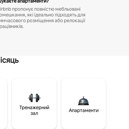
укаєте апартаменти?
irbnb пропонує повністю мебльовані
омешкання, які ідеально підходять для
имчасового розміщення або релокації
рацівників.
ісяць
Тренажерний
Апартаменти
зал