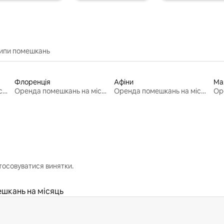
типи помешкань
Флоренція
Афіни
Ма
Оренда помешкань на місяць
Оренда помешкань на місяць
Оренда помешкань на місяць
тосовуватися винятки.
шкань на місяць