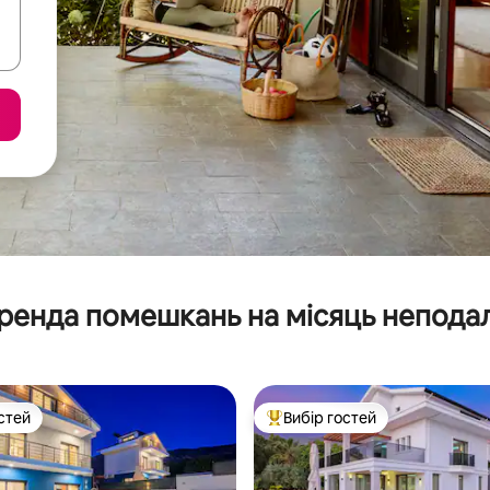
ренда помешкань на місяць неподал
стей
Вибір гостей
стей
Топ вибір гостей