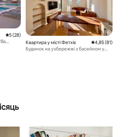
Середня оцінка: 5 з 5, відгуки: 28
5 (28)
lla
Квартира у місті Фетхіє
Середня оцінка: 4,85 з
4,85 (81)
Будинок на узбережжі з басейном у
Фетхіє
ісяць