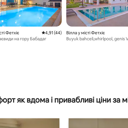
сті Фетхіє
Середня оцінка: 4,91 з 5, відгуки: 44
4,91 (44)
Вілла у місті Фетхіє
аєвиди на гору Бабадаг
Buyuk bahceli,whirlpool, genis Vi
Milagro
 5, відгуки: 11
орт як вдома і привабливі ціни за м