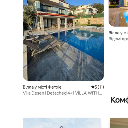
Вілла у мі
Відомі кр
Вілла у місті Фетхіє
Середня оцінка: 5 з
5 (11)
Villa Desen1 Detached 4+1 VİLLA WITH
Комф
POOL - OLUDENIZ