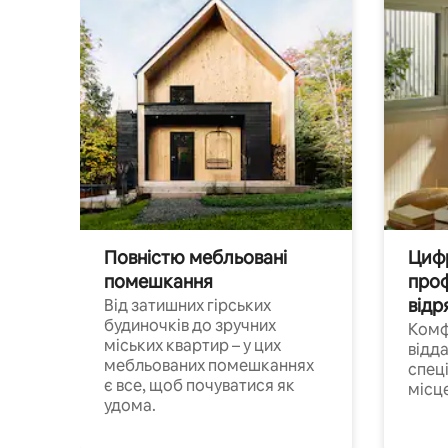
Повністю мебльовані
Цифр
помешкання
проф
відр
Від затишних гірських
будиночків до зручних
Комф
міських квартир – у цих
відда
мебльованих помешканнях
спец
є все, щоб почуватися як
місц
удома.