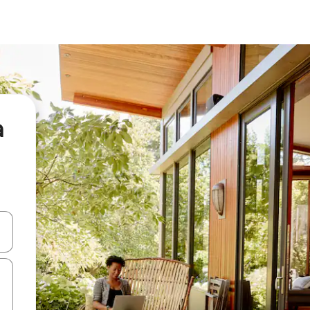
а
я навігації сторінкою клавіші зі стрілками вгору та вниз або жест