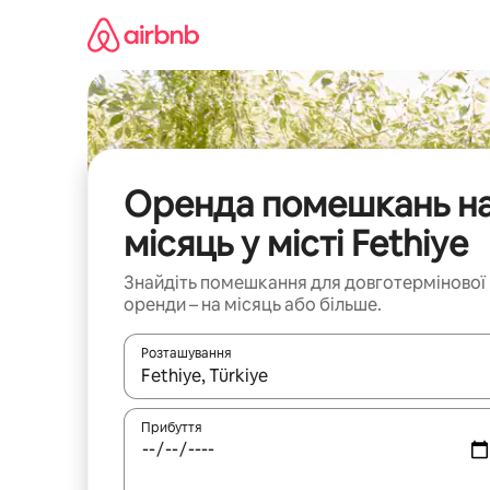
Перейти
до
вмісту
Оренда помешкань н
місяць у місті Fethiye
Знайдіть помешкання для довготермінової
оренди – на місяць або більше.
Розташування
Отримавши результати пошуку, використовуйте дл
Прибуття