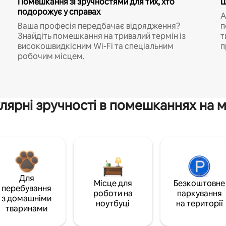
Помешкання зі зручностями для тих, хто
Ш
подорожує у справах
A
Ваша професія передбачає відрядження?
п
Знайдіть помешкання на тривалий термін із
т
високошвидкісним Wi-Fi та спеціальним
п
робочим місцем.
лярні зручності в помешканнях на м
Для
Місце для
Безкоштовне
перебування
роботи на
паркування
з домашніми
ноутбуці
на території
тваринами