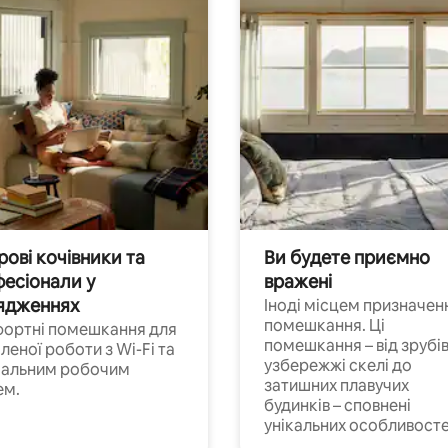
ові кочівники та
Ви будете приємно
есіонали у
вражені
ядженнях
Іноді місцем призначен
помешкання. Ці
ортні помешкання для
помешкання – від зрубів
леної роботи з Wi-Fi та
узбережжі скелі до
іальним робочим
затишних плавучих
ем.
будинків – сповнені
унікальних особливосте