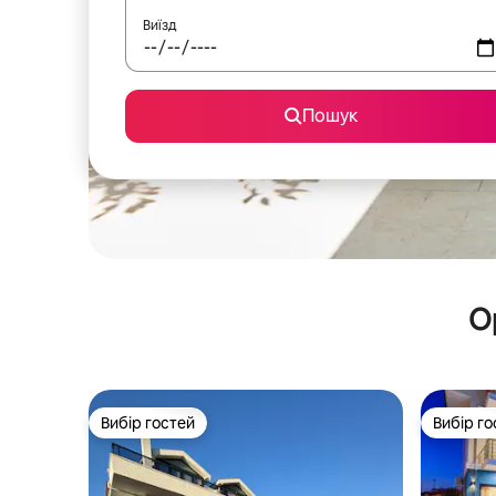
Виїзд
Пошук
О
Вибір гостей
Вибір го
Вибір гостей
Вибір го