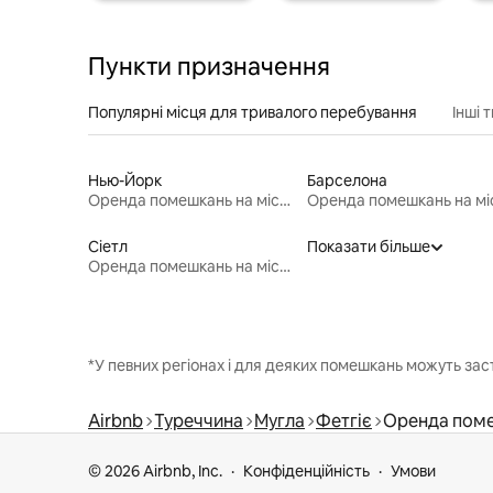
Пункти призначення
Популярні місця для тривалого перебування
Інші 
Нью-Йорк
Барселона
Оренда помешкань на місяць
Сіетл
Показати більше
Оренда помешкань на місяць
*У певних регіонах і для деяких помешкань можуть зас
Airbnb
Туреччина
Мугла
Фетгіє
Оренда поме
© 2026 Airbnb, Inc.
Конфіденційність
Умови