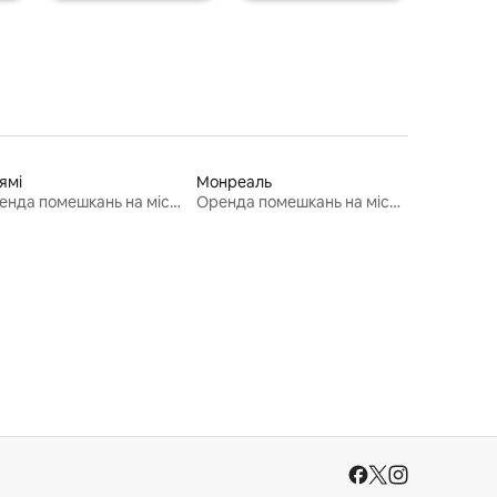
ямі
Монреаль
Оренда помешкань на місяць
Оренда помешкань на місяць