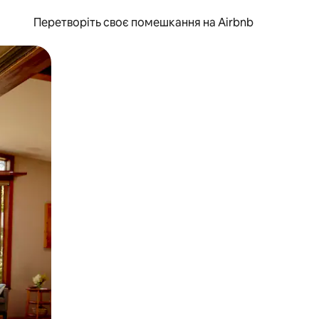
Перетворіть своє помешкання на Airbnb
и дотику та гортання.