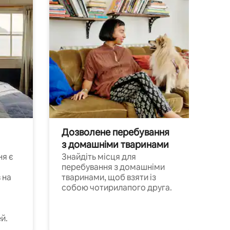
Дозволене перебування
з домашніми тваринами
ня є
Знайдіть місця для
перебування з домашніми
 на
тваринами, щоб взяти із
собою чотирилапого друга.
й.