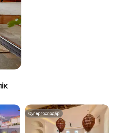
ік
Супергосподар
Супергосподар