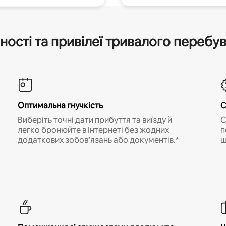
ності та привілеї тривалого перебу
Оптимальна гнучкість
С
Виберіть точні дати прибуття та виїзду й
С
легко бронюйте в Інтернеті без жодних
п
додаткових зобов’язань або документів.*
щ