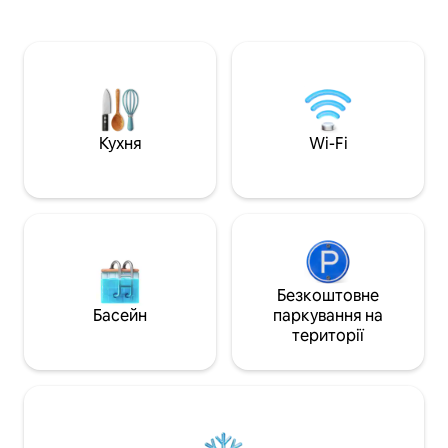
перебування з родиною або друзями.
carte)...
Вона повністю обладнана й поєднує в
собі сучасність і традиції для
незабутнього відпочинку. Поруч із
усіма зручностями, ринком,
супермаркетом, банком,
ресторанами, баром... 5 хвилин пішки.
Кухня
Wi-Fi
Безкоштовне
Басейн
паркування на
території