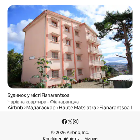
Будинок у місті Fianarantsoa
Чарівна квартира - Фіанаранцуа
Airbnb
Мадагаскар
Haute Matsiatra
Fianarantsoa I
© 2026 Airbnb, Inc.
Конфіденційність
Умови