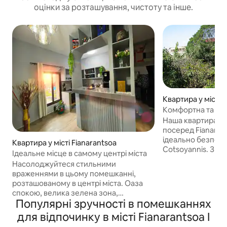
оцінки за розташування, чистоту та інше.
Квартира у місті 
Комфортна та чар
центрі міста
Наша квартира і
посеред Fianaran
ідеально безпечн
Квартира у місті Fianarantsoa
Cotsoyannis. З в
Ідеальне місце в самому центрі міста
лісове патіо (UR
Насолоджуйтеся стильними
чудовим видом на 
враженнями в цьому помешканні,
пропонує гавань с
розташованому в центрі міста. Оаза
центрі міста. Нез
спокою, велика зелена зона,
однак ви матимет
Популярні зручності в помешканнях
розташована на невеликому пагорбі, зі
зручностей: безп
свіжим повітрям... Ця квартира –
для відпочинку в місті Fianarantsoa I
безкоштовної парк
чудове місце для спільного
ресторану з камін