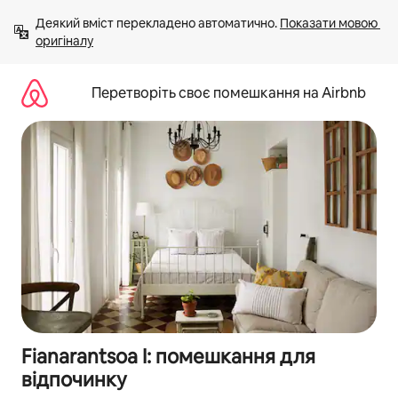
Перейти
Деякий вміст перекладено автоматично. 
Показати мовою 
до
оригіналу
вмісту
Перетворіть своє помешкання на Airbnb
Fianarantsoa I: помешкання для
відпочинку