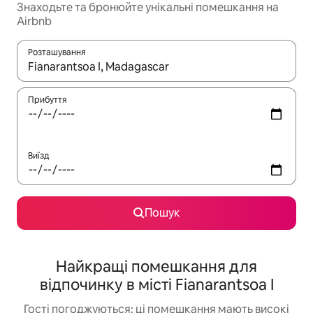
Знаходьте та бронюйте унікальні помешкання на
Airbnb
Розташування
Отримавши результати пошуку, використовуйте для навігації с
Прибуття
Виїзд
Пошук
Найкращі помешкання для
відпочинку в місті Fianarantsoa I
Гості погоджуються: ці помешкання мають високі