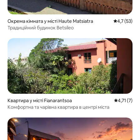
Окрема кімната у місті Haute Matsiatra
Середня оцін
4,7 (53)
Традиційний будинок Betsileo
Квартира у місті Fianarantsoa
Середня оцін
4,71 (7)
Комфортна та чарівна квартира в центрі міста