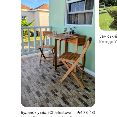
Заміський
evis
Котедж Yl
Будинок у місті Charlestown
Середня оцінка: 4,78 з
4,78 (18)