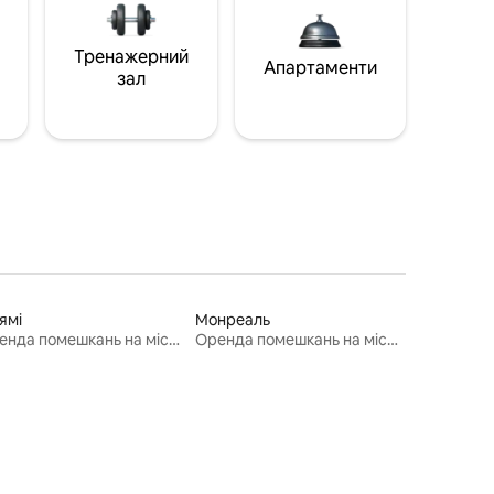
Тренажерний
Апартаменти
зал
ямі
Монреаль
Оренда помешкань на місяць
Оренда помешкань на місяць