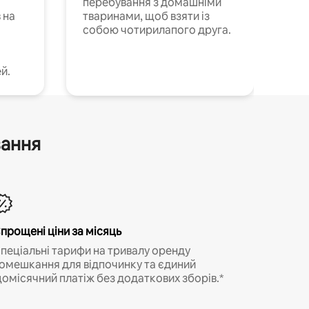
перебування з домашніми
 на
тваринами, щоб взяти із
собою чотирилапого друга.
й.
вання
прощені ціни за місяць
пеціальні тарифи на тривалу оренду
омешкання для відпочинку та єдиний
омісячний платіж без додаткових зборів.*