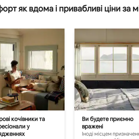
орт як вдома і привабливі ціни за м
ові кочівники та
Ви будете приємно
есіонали у
вражені
ядженнях
Іноді місцем призначен