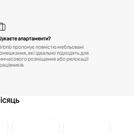
укаєте апартаменти?
irbnb пропонує повністю мебльовані
омешкання, які ідеально підходять для
имчасового розміщення або релокації
рацівників.
ісяць