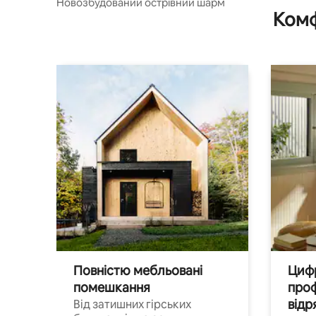
Новозбудований острівний шарм
Комф
Повністю мебльовані
Цифр
помешкання
проф
відр
Від затишних гірських