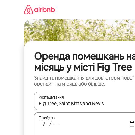
Перейти
до
вмісту
Оренда помешкань н
місяць у місті Fig Tree
Знайдіть помешкання для довготермінової
оренди – на місяць або більше.
Розташування
Отримавши результати пошуку, використовуйте дл
Прибуття