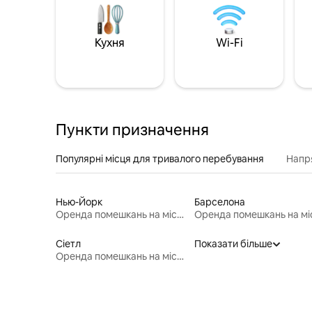
Кухня
Wi-Fi
Пункти призначення
Популярні місця для тривалого перебування
Напр
Нью-Йорк
Барселона
Оренда помешкань на місяць
Сіетл
Показати більше
Оренда помешкань на місяць