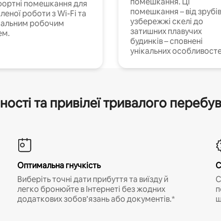
помешкання. Ці
ортні помешкання для
помешкання – від зрубів
леної роботи з Wi-Fi та
узбережжі скелі до
іальним робочим
затишних плавучих
ем.
будинків – сповнені
унікальних особливосте
ності та привілеї тривалого перебу
Оптимальна гнучкість
С
Виберіть точні дати прибуття та виїзду й
С
легко бронюйте в Інтернеті без жодних
п
додаткових зобов’язань або документів.*
щ