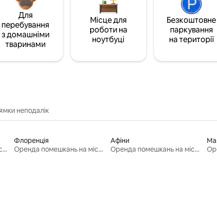
Для
Місце для
Безкоштовне
перебування
роботи на
паркування
з домашніми
ноутбуці
на території
тваринами
ямки неподалік
Флоренція
Афіни
Ма
Оренда помешкань на місяць
Оренда помешкань на місяць
Оренда помешкань на місяць