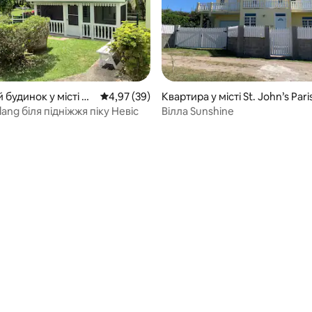
 будинок у місті N
Середня оцінка: 4,97 з 5, відгуки: 39
4,97 (39)
Квартира у місті St. John’s Pari
ang біля підніжжя піку Невіс
Вілла Sunshine
 5, відгуки: 18