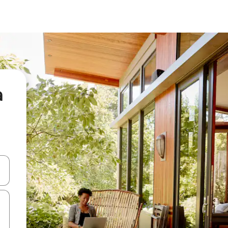
а
я навігації сторінкою клавіші зі стрілками вгору та вниз або жест