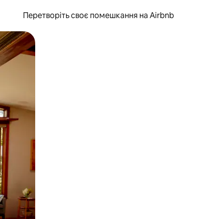
Перетворіть своє помешкання на Airbnb
и дотику та гортання.