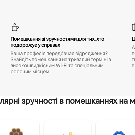
Помешкання зі зручностями для тих, хто
Ш
подорожує у справах
A
Ваша професія передбачає відрядження?
п
Знайдіть помешкання на тривалий термін із
т
високошвидкісним Wi-Fi та спеціальним
п
робочим місцем.
лярні зручності в помешканнях на м