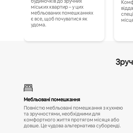
будиночків до зручних
Комф
міських квартир – у цих
відда
мебльованих помешканнях
спец
є все, щоб почуватися як
місц
удома.
Зруч
Мебльовані помешкання
Повністю мебльовані помешкання з кухнею
та зручностями, необхідними для
комфортного життя протягом місяця або
довше. Це чудова альтернатива суборенді.