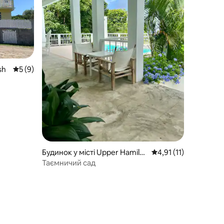
sh
Середня оцінка: 5 з 5, відгуки: 9
5 (9)
Будинок у місті Upper Hamilto
Середня оцінка: 4,91 
4,91 (11)
n
Таємничий сад