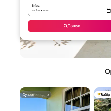
Виїзд
Пошук
О
Супергосподар
Вибір
Супергосподар
Топ вибі