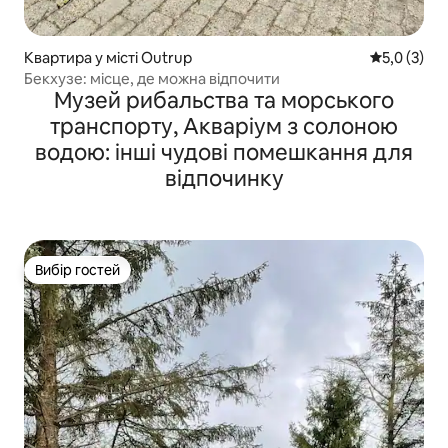
Квартира у місті Outrup
Середня оці
5,0 (3)
Бекхузе: місце, де можна відпочити
Музей рибальства та морського
транспорту, Акваріум з солоною
водою: інші чудові помешкання для
відпочинку
Вибір гостей
Вибір гостей