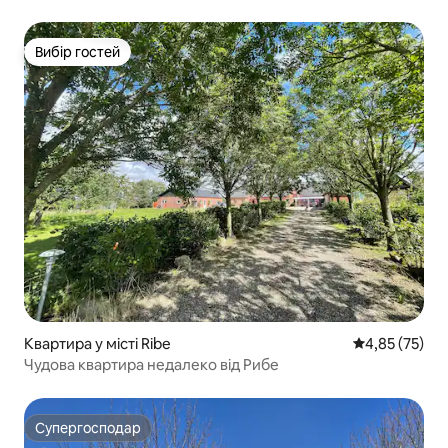
аквапарк і пляж
Вибір гостей
Вибір гостей
Квартира у місті Ribe
Середня оцінк
4,85 (75)
Чудова квартира недалеко від Рибе
Супергосподар
Супергосподар