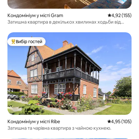
Кондомініум у місті Gram
Середня оцінка
4,92 (155)
Затишна квартира в декількох хвилинах ходьби від
замку Грам
Вибір гостей
Топ вибір гостей
Кондомініум у місті Ribe
Середня оцінка
4,95 (105)
Затишна та чарівна квартира з чайною кухнею.