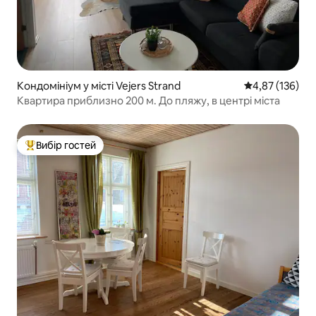
Кондомініум у місті Vejers Strand
Середня оцінка
4,87 (136)
Квартира приблизно 200 м. До пляжу, в центрі міста
Вибір гостей
Топ вибір гостей