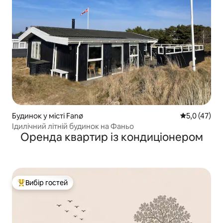
Будинок у місті Fanø
Середня оцін
5,0 (47)
Ідилічний літній будинок на Фаньо
Оренда квартир із кондиціонером
Вибір гостей
Топ вибір гостей