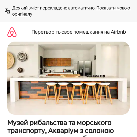
Перейти
Деякий вміст перекладено автоматично. 
Показати мовою 
до
оригіналу
вмісту
Перетворіть своє помешкання на Airbnb
Музей рибальства та морського
транспорту, Акваріум з солоною