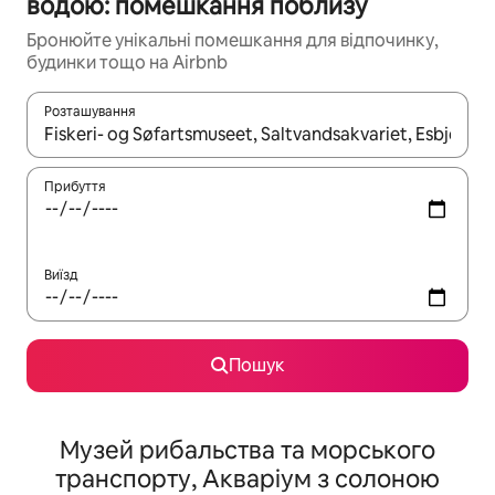
водою: помешкання поблизу
Бронюйте унікальні помешкання для відпочинку,
будинки тощо на Airbnb
Розташування
Отримавши результати пошуку, використовуйте для навігації с
Прибуття
Виїзд
Пошук
Музей рибальства та морського
транспорту, Акваріум з солоною