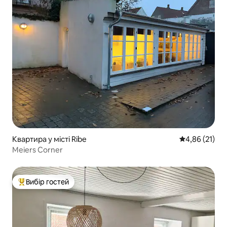
Квартира у місті Ribe
Середня оцінк
4,86 (21)
Meiers Corner
Вибір гостей
Топ вибір гостей