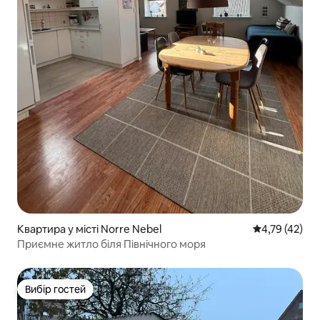
Квартира у місті Norre Nebel
Середня оцінк
4,79 (42)
Приємне житло біля Північного моря
Вибір гостей
Вибір гостей