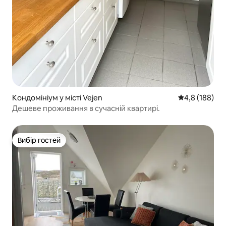
Кондомініум у місті Vejen
Середня оцінк
4,8 (188)
Дешеве проживання в сучасній квартирі.
Вибір гостей
Вибір гостей