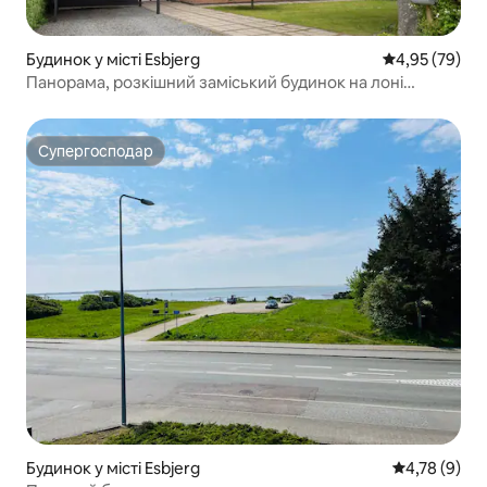
Будинок у місті Esbjerg
Середня оцінк
4,95 (79)
Панорама, розкішний заміський будинок на лоні
природи біля пляжу
Супергосподар
Супергосподар
Будинок у місті Esbjerg
Середня оцін
4,78 (9)