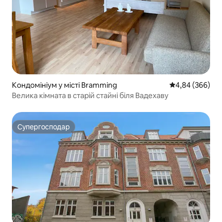
Кондомініум у місті Bramming
Середня оцінка:
4,84 (366)
Велика кімната в старій стайні біля Вадехаву
Супергосподар
Супергосподар