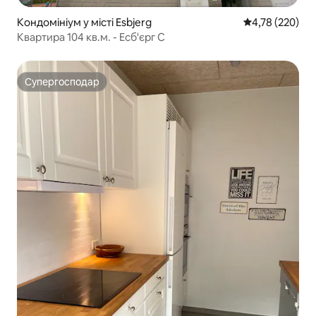
Кондомініум у місті Esbjerg
Середня оцінка
4,78 (220)
Квартира 104 кв.м. - Есб'єрг C
Супергосподар
Супергосподар