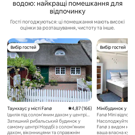
водою: найкращі помешкання для
відпочинку
Гості погоджуються: ці помешкання мають високі
оцінки за розташування, чистоту та інше.
Вибір гостей
Вибір гостей
Вибір гостей
Вибір гостей
Таунхаус у місті Fanø
Середня оцінка: 4,87 з 5, відгук
4,87 (166)
Мінібудинок у міс
Ідилія під солом'яним дахом у центрі
Fanø Mini відпоч
Нордбі
та кінцевим при
Затишний рибальський будинок у
Насолоджуйтеся 
самому центрі Нордбі з солом’яним
Fanø з видом на м
дахом, віконницями та справжнім
ваша власна кухня