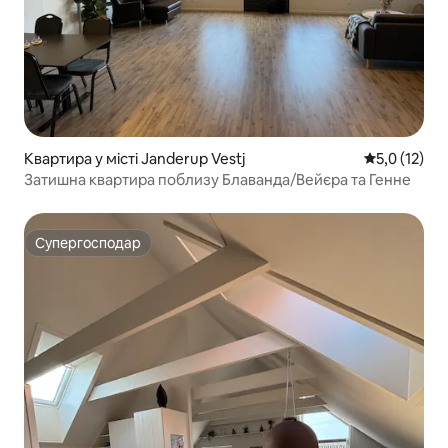
Квартира у місті Janderup Vestj
Середня оцін
5,0 (12)
Затишна квартира поблизу Блаванда/Вейєра та Генне
Супергосподар
Супергосподар