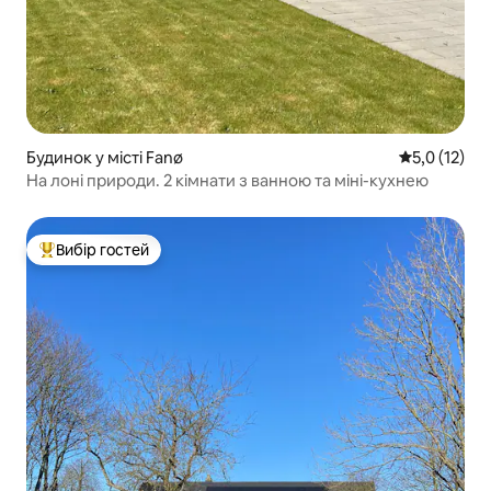
Будинок у місті Fanø
Середня оцін
5,0 (12)
На лоні природи. 2 кімнати з ванною та міні-кухнею
Вибір гостей
Топ вибір гостей