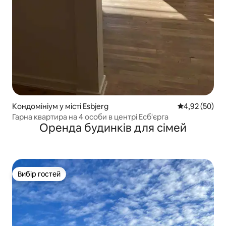
Кондомініум у місті Esbjerg
Середня оцінк
4,92 (50)
Гарна квартира на 4 особи в центрі Есб'єрга
Оренда будинків для сімей
Вибір гостей
Вибір гостей