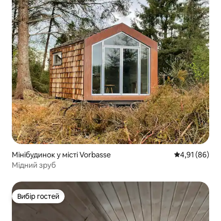
Мінібудинок у місті Vorbasse
Середня оцінк
4,91 (86)
Мідний зруб
Вибір гостей
Вибір гостей