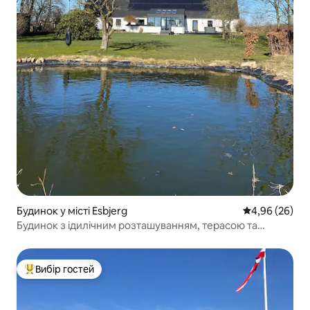
Будинок у місті Esbjerg
Середня оцінка
4,96 (26)
Будинок з ідилічним розташуванням, терасою та
мангалом
Вибір гостей
Топ вибір гостей