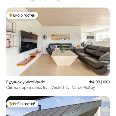
Вибір гостей
Топ вибір гостей
Будинок у місті Varde
Середня оцінка:
4,99 (100)
Світла і гарна вілла. Біля Vesterhav і VardeMidtby
Вибір гостей
Топ вибір гостей