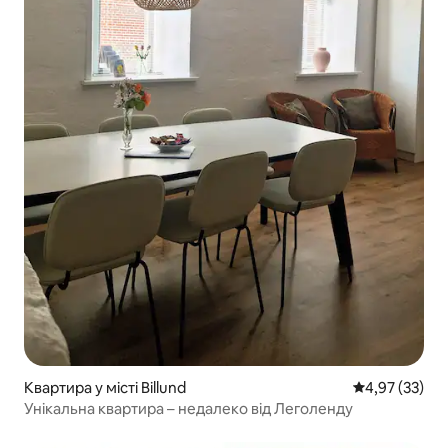
Квартира у місті Billund
Середня оцінк
4,97 (33)
Унікальна квартира – недалеко від Леголенду