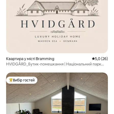
Квартира у місті Bramming
Середня оцін
5,0 (26)
HVIDGÅRD_Бутик-помешкання | Національний парк
Ваденського моря
Вибір гостей
Топ вибір гостей