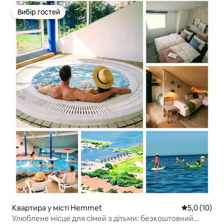
Вибір гостей
Вибір гостей
Квартира у місті Hemmet
Середня оцін
5,0 (10)
Улюблене місце для сімей з дітьми: безкоштовний