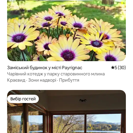
Заміський будинок у місті Payrignac
Середня оц
5 (30)
Чарівний котедж у парку старовинного млина
Краєвид
·
Зони надворі
·
Прибуття
Вибір гостей
Вибір гостей