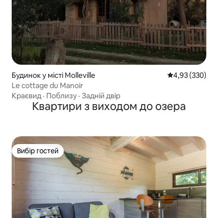
Будинок у місті Molleville
Середня оцінка:
4,93 (330)
Le cottage du Manoir
Краєвид
·
Поблизу
·
Задній двір
Квартири з виходом до озера
Вибір гостей
Вибір гостей