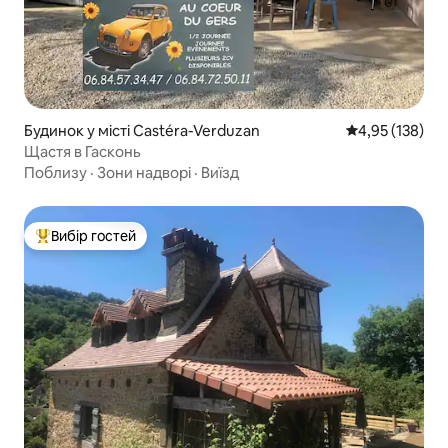
Будинок у місті Castéra-Verduzan
Середня оцінка
4,95 (138)
Щастя в Гасконь
Поблизу
·
Зони надворі
·
Виїзд
Вибір гостей
Топ вибір гостей