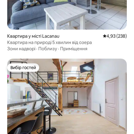
Квартира у місті Lacanau
Середня оцінка:
4,93 (238)
Квартира на природі 5 хвилин від озера
Зони надворі
·
Поблизу
·
Приміщення
Вибір гостей
Вибір гостей