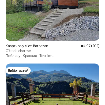
Квартира у місті Barbazan
Середня оцінка:
4,97 (202)
Gîte de charme
Поблизу
·
Краєвид
·
Точність
Вибір гостей
Вибір гостей