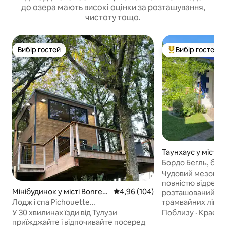
до озера мають високі оцінки за розташування,
чистоту тощо.
Вибір гостей
Вибір гостей
Вибір гостей
Топ вибір гостей
Таунхаус у місті B
Бордо Бегль, буди
зручностями
Чудовий мезонет
повністю відремо
Мінібудинок у місті Bonrep
Середня оцінка: 4,96 з 5, відгук
4,96 (104)
розташований в 2
os-sur-Aussonnelle
трамвайних ліній C
Лодж і спа Pichouette
Мюзар», «Стад Ма
@domaine_pichouette
Поблизу
·
Краєви
У 30 хвилинах їзди від Тулузи
5 хвилин від залі
приїжджайте і відпочивайте посеред