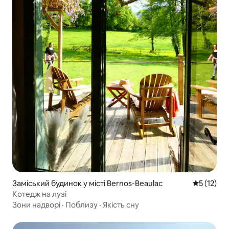
Заміський будинок у місті Bernos-Beaulac
Середня оц
5 (12)
Котедж на лузі
Зони надворі
·
Поблизу
·
Якість сну