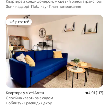
Квартира з кондиціонером, місцевий ринок і транспорт
Зони надворі
·
Поблизу
·
План помешкання
Вибір гостей
Вибір гостей
Квартира у місті Ажен
Середня оцінка
4,91 (117)
Спокійна квартира з садом
Поблизу
·
Краєвид
·
Декор