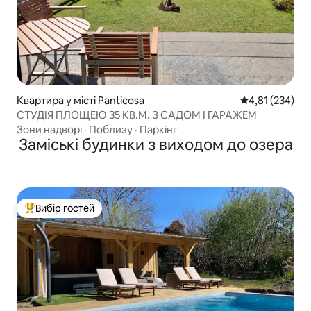
Квартира у місті Panticosa
Середня оцінка
4,81 (234)
СТУДІЯ ПЛОЩЕЮ 35 КВ.М. З САДОМ І ГАРАЖЕМ
Зони надворі
·
Поблизу
·
Паркінг
Заміські будинки з виходом до озера
Вибір гостей
Топ вибір гостей