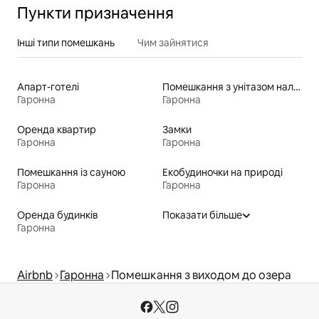
Пункти призначення
Інші типи помешкань
Чим зайнятися
Апарт-готелі
Помешкання з унітазом належної висоти для людей з особливими потребами
Гаронна
Гаронна
Оренда квартир
Замки
Гаронна
Гаронна
Помешкання із сауною
Екобудиночки на природі
Гаронна
Гаронна
Оренда будинків
Показати більше
Гаронна
Airbnb
Гаронна
Помешкання з виходом до озера