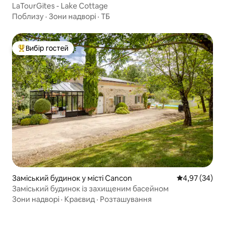
LaTourGites - Lake Cottage
Поблизу
·
Зони надворі
·
ТБ
Вибір гостей
Топ вибір гостей
Заміський будинок у місті Cancon
Середня оцінк
4,97 (34)
Заміський будинок із захищеним басейном
Зони надворі
·
Краєвид
·
Розташування