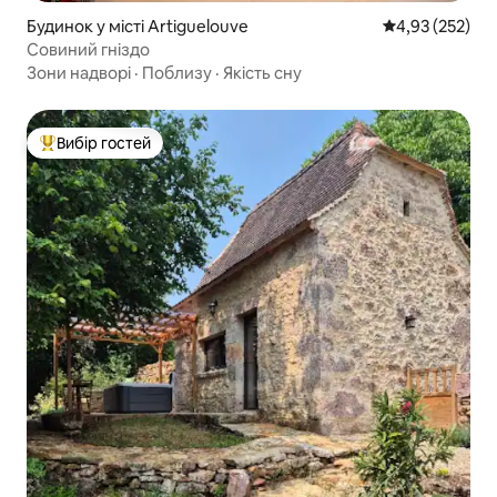
Будинок у місті Artiguelouve
Середня оцінка
4,93 (252)
Совиний гніздо
Зони надворі
·
Поблизу
·
Якість сну
Вибір гостей
Топ вибір гостей