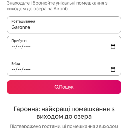
Знаходьте і бронюйте унікальні помешкання з
виходом до озера на Airbnb
Розташування
Отримавши результати пошуку, використовуйте для навігації с
Прибуття
Виїзд
Пошук
Гаронна: найкращі помешкання з
виходом до озера
Підтверджено гостями: ці помешкання з виходом