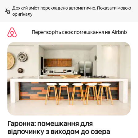
Перейти
Деякий вміст перекладено автоматично. 
Показати мовою 
до
оригіналу
вмісту
Перетворіть своє помешкання на Airbnb
Гаронна: помешкання для
відпочинку з виходом до озера