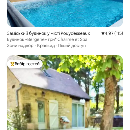
Заміський будинок у місті Pouydesseaux
Середня оцінка
4,97 (115)
Будинок «Bergerie» три* Charme et Spa
Зони надворі
·
Краєвид
·
Піший доступ
Вибір гостей
Топ вибір гостей