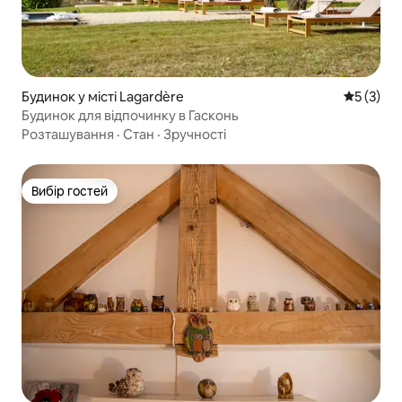
Будинок у місті Lagardère
Середня о
5 (3)
Будинок для відпочинку в Гасконь
Розташування
·
Стан
·
Зручності
Вибір гостей
Вибір гостей