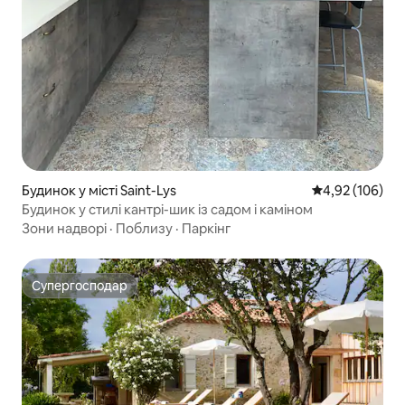
Будинок у місті Saint-Lys
Середня оцінка
4,92 (106)
Будинок у стилі кантрі-шик із садом і каміном
Зони надворі
·
Поблизу
·
Паркінг
Супергосподар
Супергосподар