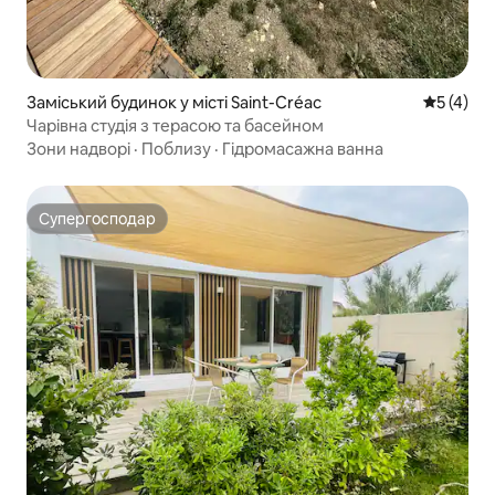
Заміський будинок у місті Saint-Créac
Середня о
5 (4)
Чарівна студія з терасою та басейном
Зони надворі
·
Поблизу
·
Гідромасажна ванна
Супергосподар
Супергосподар