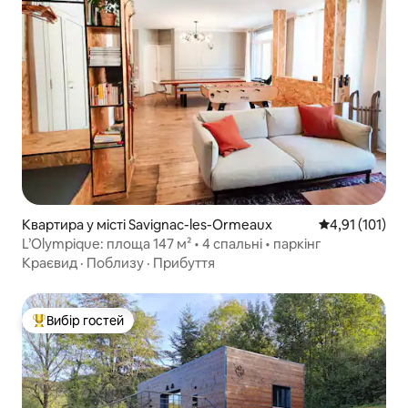
Квартира у місті Savignac-les-Ormeaux
Середня оцінка
4,91 (101)
L’Olympique: площа 147 м² • 4 спальні • паркінг
Краєвид
·
Поблизу
·
Прибуття
Вибір гостей
Топ вибір гостей