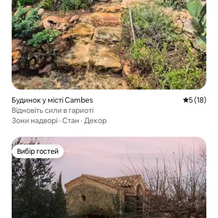
Будинок у місті Cambes
Середня оц
5 (18)
Відновіть сили в гариоті
Зони надворі
·
Стан
·
Декор
Вибір гостей
Вибір гостей