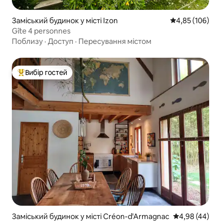
Заміський будинок у місті Izon
Середня оцінка
4,85 (106)
Gîte 4 personnes
Поблизу
·
Доступ
·
Пересування містом
Вибір гостей
Топ вибір гостей
Заміський будинок у місті Créon-d'Armagnac
Середня оцінка
4,98 (44)