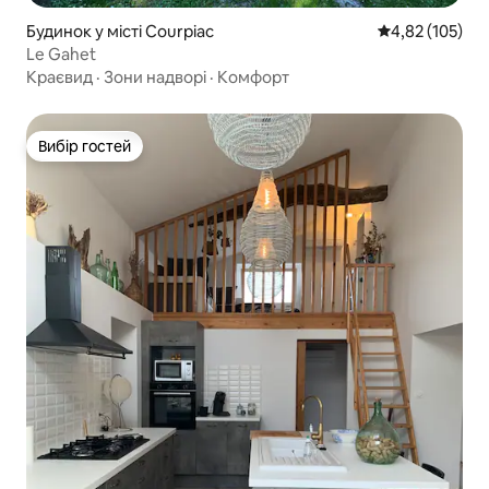
Будинок у місті Courpiac
Середня оцінка
4,82 (105)
Le Gahet
Краєвид
·
Зони надворі
·
Комфорт
Вибір гостей
Вибір гостей