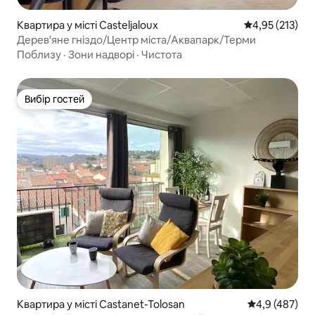
Квартира у місті Casteljaloux
Середня оцінка
4,95 (213)
Дерев'яне гніздо/Центр міста/Аквапарк/Терми
Поблизу
·
Зони надворі
·
Чистота
Вибір гостей
Вибір гостей
Квартира у місті Castanet-Tolosan
Середня оцінк
4,9 (487)