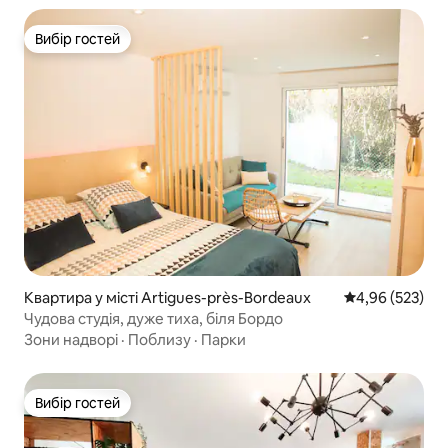
Вибір гостей
Вибір гостей
Квартира у місті Artigues-près-Bordeaux
Середня оцінка:
4,96 (523)
Чудова студія, дуже тиха, біля Бордо
Зони надворі
·
Поблизу
·
Парки
Вибір гостей
Вибір гостей