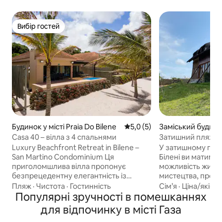
Вибір гостей
Вибір гостей
Будинок у місті Praia Do Bilene
Середня оцінка: 5,0 з 5, відг
5,0 (5)
Заміський будинок
aia Do Bilene
Casa 40 – вілла з 4 спальнями
Затишний пляжний
Luxury Beachfront Retreat in Bilene –
У затишному пля
San Martino Condominium Ця
Білені ви матиме
приголомшлива вілла пропонує
можливість жити
безпрецедентну елегантність із
мистецтва, про я
прямим виходом до пляжу та
Жуан, який із за
Пляж
·
Чистота
·
Гостинність
Сім’я
·
Ціна/якість
захоплюючим видом на океан. - 4
Популярні зручності в помешканнях
вас і підтримува
спальні, включаючи 2 розкішні суміжні
часу. Котедж — ц
для відпочинку в місті Газа
апартаменти - Відкрита вітальня з
мистецтва, культу