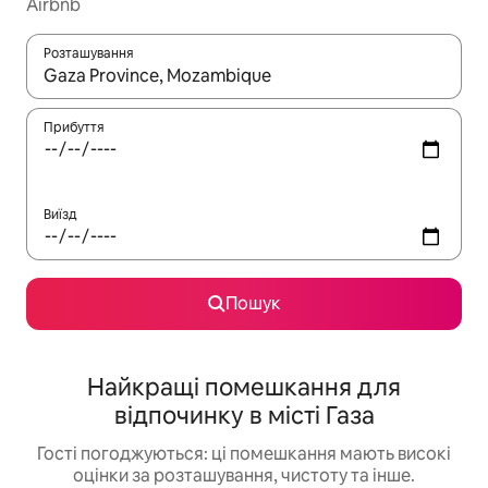
Airbnb
Розташування
Отримавши результати пошуку, використовуйте для навігації с
Прибуття
Виїзд
Пошук
Найкращі помешкання для
відпочинку в місті Газа
Гості погоджуються: ці помешкання мають високі
оцінки за розташування, чистоту та інше.