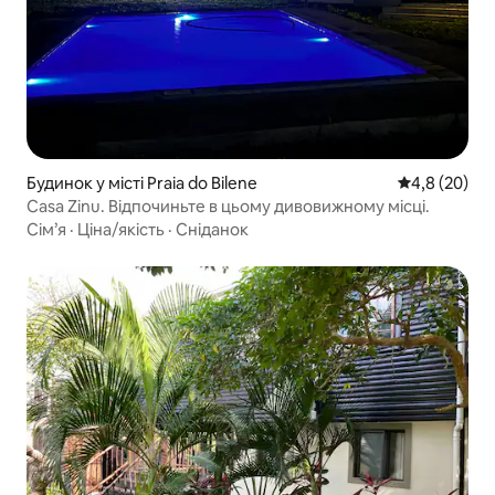
Будинок у місті Praia do Bilene
Середня оцін
4,8 (20)
Casa Zinu. Відпочиньте в цьому дивовижному місці.
Сім’я
·
Ціна/якість
·
Сніданок