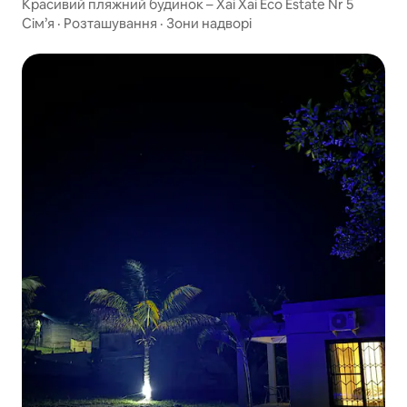
Красивий пляжний будинок – Xai Xai Eco Estate Nr 5
Сім’я
·
Розташування
·
Зони надворі