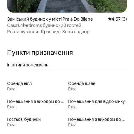
Заміський будинок у місті Praia Do Bilene
Середня оцін
4,67 (3)
Casa1.4bedroms будинок,10 гостей.
Розташування
·
Краєвид
·
Зони надворі
Пункти призначення
Інші типи помешкань
Оренда вілл
Оренда шале
Газа
Газа
Помешкання з виходом до озера
Помешкання для відпочинку
Газа
Газа
Гостьові будинки
Помешкання з виходом до пляжу
Газа
Газа