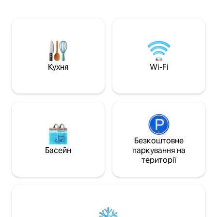
повністю обладнаною кухнею. -
архітектури та ін
Приватний басейн і барбекю для
будівництва. Худ
ексклюзивного відпочинку на
професіонали хва
відкритому повітрі. - Зручності в
надихальний стар
помешканні: басейн у кондомініумі,
застійних проєкті
тренажерний зал і безпечна парковка.
подобається паті
- Повністю кондиціонер із Wi-Fi та DStv.
їжу, смажити барб
- Місткість: комфортно розміщуються
також тренажер д
Кухня
Wi-Fi
8 гостей. - Щоденне прибирання
спостерігати за 
Безкоштовне
Басейн
паркування на
території