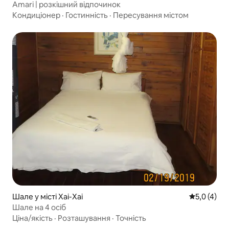
Amari | розкішний відпочинок
Кондиціонер
·
Гостинність
·
Пересування містом
Шале у місті Xai-Xai
Середня оці
5,0 (4)
Шале на 4 осіб
Ціна/якість
·
Розташування
·
Точність