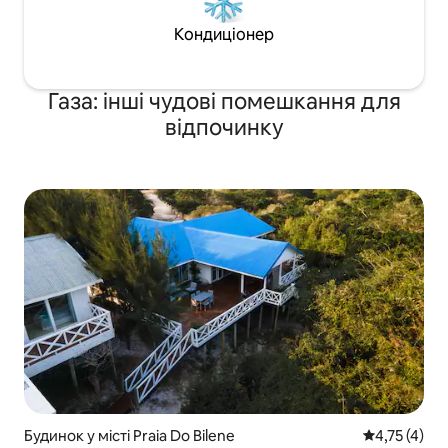
Кондиціонер
Газа: інші чудові помешкання для
відпочинку
Будинок у місті Praia Do Bilene
Середня оцін
4,75 (4)