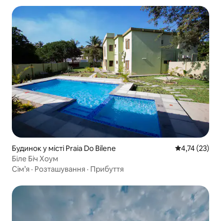
Будинок у місті Praia Do Bilene
Середня оцінк
4,74 (23)
Біле Біч Хоум
Сім’я
·
Розташування
·
Прибуття