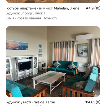
Гостьові апартаменти у місті Mahelan, Biléne
Середня оцін
4,9 (10)
Будинок Shongili, блок 1
Сім’я
·
Розташування
·
Точність
Будинок у місті Praia de Xaixai
Середня оцін
4,63 (8)