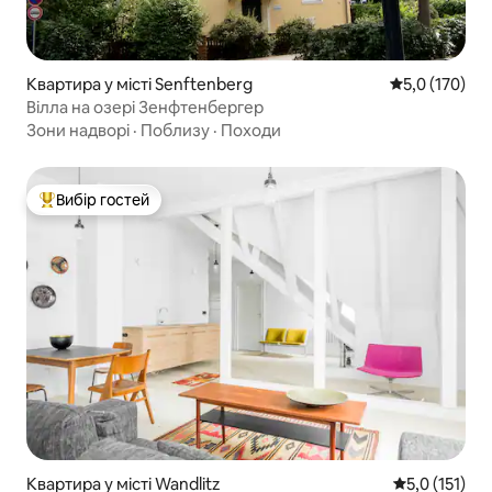
Квартира у місті Senftenberg
Середня оцінк
5,0 (170)
Вілла на озері Зенфтенбергер
Зони надворі
·
Поблизу
·
Походи
Вибір гостей
Топ вибір гостей
Квартира у місті Wandlitz
Середня оцінк
5,0 (151)