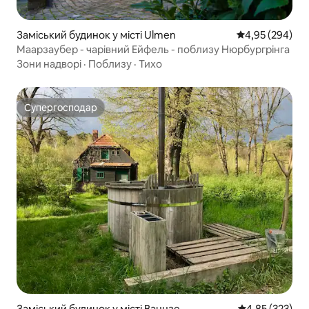
Заміський будинок у місті Ulmen
Середня оцінка:
4,95 (294)
Маарзаубер - чарівний Ейфель - поблизу Нюрбургрінга
Зони надворі
·
Поблизу
·
Тихо
Супергосподар
Супергосподар
Заміський будинок у місті Ваннзе
Середня оцінка
4,85 (323)