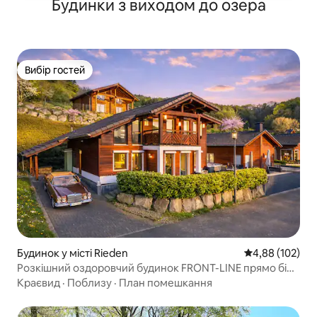
Будинки з виходом до озера
Вибір гостей
Вибір гостей
Будинок у місті Rieden
Середня оцінка
4,88 (102)
Розкішний оздоровчий будинок FRONT-LINE прямо біля
озера
Краєвид
·
Поблизу
·
План помешкання