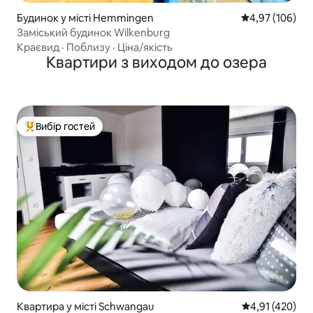
Будинок у місті Hemmingen
Середня оцінка
4,97 (106)
Заміський будинок Wilkenburg
Краєвид
·
Поблизу
·
Ціна/якість
Квартири з виходом до озера
Вибір гостей
Топ вибір гостей
Квартира у місті Schwangau
Середня оцінка
4,91 (420)