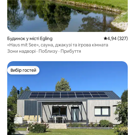
Будинок у місті Egling
Середня оцінка:
4,94 (327)
«Haus mit See», сауна, джакузі та ігрова кімната
Зони надворі
·
Поблизу
·
Прибуття
Вибір гостей
Вибір гостей