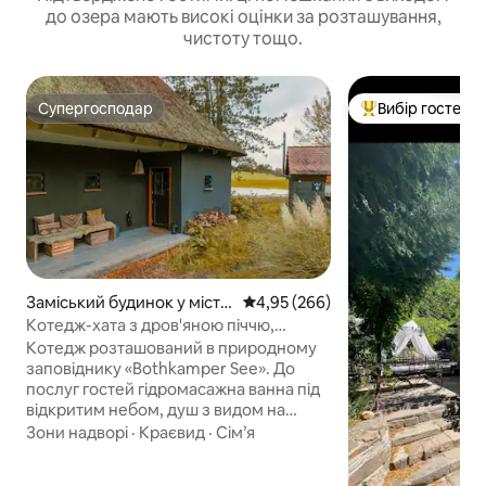
до озера мають високі оцінки за розташування,
чистоту тощо.
Супергосподар
Вибір гостей
Супергосподар
Топ вибір гостей
Заміський будинок у місті
Середня оцінка: 4,95 з 5, відгук
4,95 (266)
Bissee
Котедж-хата з дров'яною піччю,
гідромасажною ванною та паровою
Котедж розташований в природному
сауною
заповіднику «Bothkamper See». До
послуг гостей гідромасажна ванна під
відкритим небом, душ з видом на
природу, парова сауна, дров 'яна піч,
Зони надворі
·
Краєвид
·
Сім’я
тераса, диван XXL та ліжко розміру
Super King size, повністю обладнана