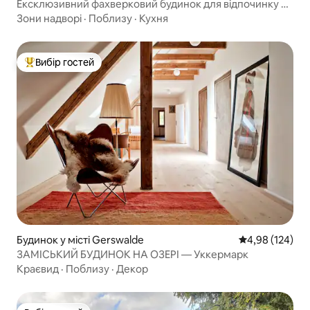
Ексклюзивний фахверковий будинок для відпочинку з
солом’яним дахом і краєвидом на водойму
Зони надворі
·
Поблизу
·
Кухня
Вибір гостей
Топ вибір гостей
Будинок у місті Gerswalde
Середня оцінка
4,98 (124)
ЗАМІСЬКИЙ БУДИНОК НА ОЗЕРІ — Уккермарк
Краєвид
·
Поблизу
·
Декор