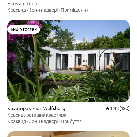
Haus am Lech
Краєвид
·
Зони надворі
·
Приміщення
Вибір гостей
Вибір гостей
Квартира у місті Wolfsburg
Середня оцінка
4,92 (120)
Красива затишна квартира
Краєвид
·
Зони надворі
·
Прибуття