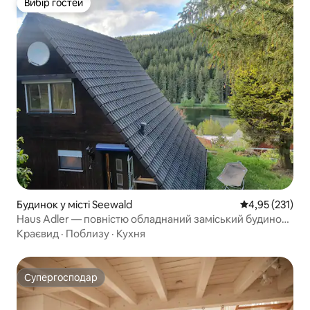
Вибір гостей
Вибір гостей
Будинок у місті Seewald
Середня оцінка
4,95 (231)
Haus Adler — повністю обладнаний заміський будинок
на березі озера
Краєвид
·
Поблизу
·
Кухня
Супергосподар
Супергосподар