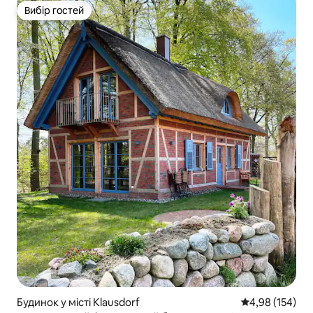
Вибір гостей
Вибір гостей
Будинок у місті Klausdorf
Середня оцінка
4,98 (154)