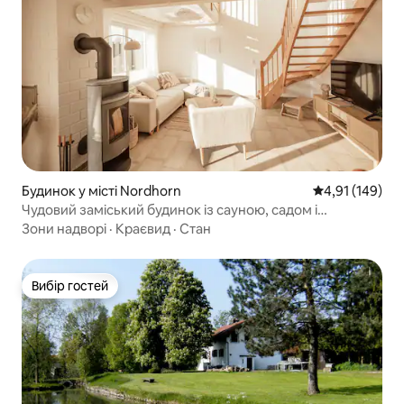
Будинок у місті Nordhorn
Середня оцінка
4,91 (149)
Чудовий заміський будинок із сауною, садом і
байдаркою
Зони надворі
·
Краєвид
·
Стан
Вибір гостей
Вибір гостей