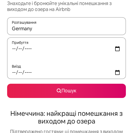
Знаходьте і бронюйте унікальні помешкання з
виходом до озера на Airbnb
Розташування
Отримавши результати пошуку, використовуйте для навігації с
Прибуття
Виїзд
Пошук
Німеччина: найкращі помешкання з
виходом до озера
Підтверджено гостями: ці помешкання з виходом