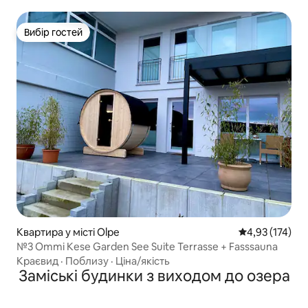
Вибір гостей
Вибір гостей
Квартира у місті Olpe
Середня оцінка
4,93 (174)
№3 Ommi Kese Garden See Suite Terrasse + Fasssauna
Краєвид
·
Поблизу
·
Ціна/якість
Заміські будинки з виходом до озера