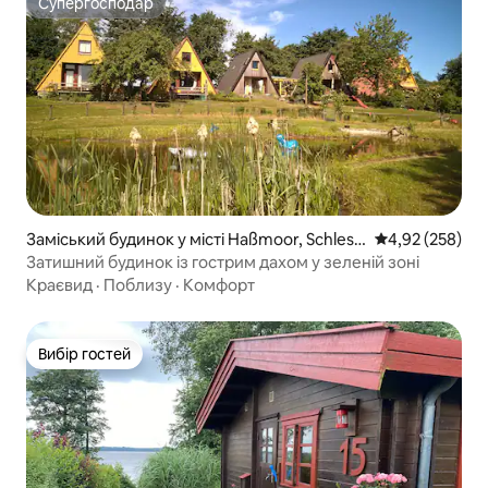
Супергосподар
Супергосподар
Заміський будинок у місті Haßmoor, Schles
Середня оцінка:
4,92 (258)
wig-Holstein, DE
Затишний будинок із гострим дахом у зеленій зоні
Краєвид
·
Поблизу
·
Комфорт
Вибір гостей
Вибір гостей