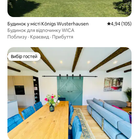
Будинок у місті Königs Wusterhausen
Середня оцінка
4,94 (105)
Будинок для відпочинку WICA
Поблизу
·
Краєвид
·
Прибуття
Вибір гостей
Вибір гостей