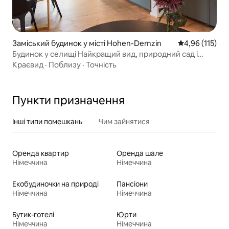
Заміський будинок у місті Hohen-Demzin
Середня оцінка
4,96 (115)
Будинок у селищі Найкращий вид, природний сад і
сауна
Краєвид
·
Поблизу
·
Точність
Пункти призначення
Інші типи помешкань
Чим зайнятися
Оренда квартир
Оренда шале
Німеччина
Німеччина
Екобудиночки на природі
Пансіони
Німеччина
Німеччина
Бутик-готелі
Юрти
Німеччина
Німеччина