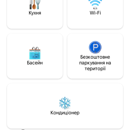
природи на краю л
озера Балденей.
транспорт (5 хвил
Кухня
Wi-Fi
14 хвилин до поїз
Безкоштовне
Басейн
паркування на
території
Кондиціонер