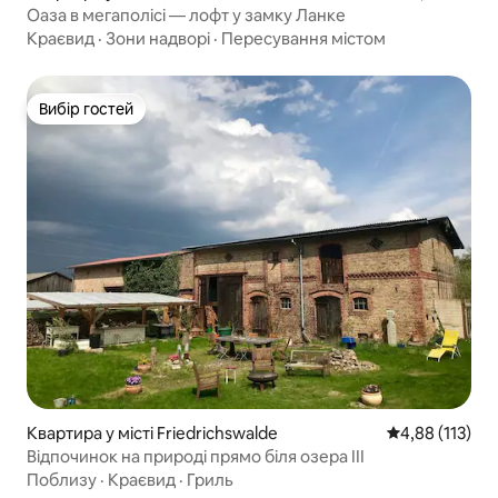
Оаза в мегаполісі — лофт у замку Ланке
Краєвид
·
Зони надворі
·
Пересування містом
Вибір гостей
Вибір гостей
Квартира у місті Friedrichswalde
Середня оцінка
4,88 (113)
Відпочинок на природі прямо біля озера III
Поблизу
·
Краєвид
·
Гриль