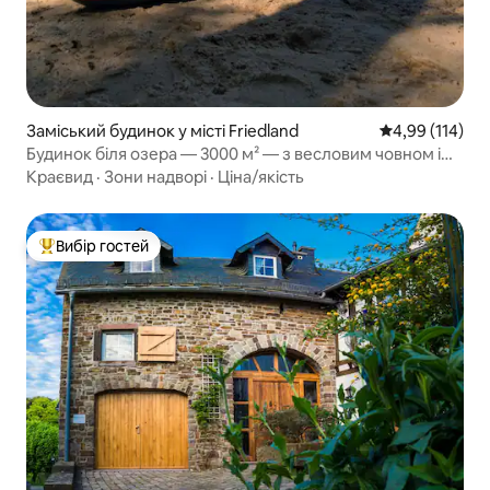
Заміський будинок у місті Friedland
Середня оцінка
4,99 (114)
Будинок біля озера — 3000 м² — з весловим човном і
кондиціонером
Краєвид
·
Зони надворі
·
Ціна/якість
Вибір гостей
Топ вибір гостей