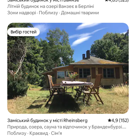
Літній будинок на озері Ванзеє в Берліні
Зони надворі
·
Поблизу
·
Домашні тварини
Вибір гостей
Вибір гостей
Заміський будинок у місті Rheinsberg
Середня оцінк
4,9 (152)
Природа, озера, сауна та відпочинок у Бранденбурзі.
Країна озер
Поблизу
·
Краєвид
·
Сім’я