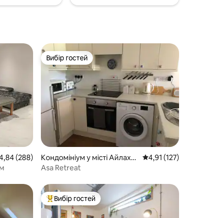
Вибір гостей
Вибір гостей
редня оцінка: 4,84 з 5, відгуки: 288
4,84 (288)
Кондомініум у місті Айлаха
Середня оцінка: 4,91 з
4,91 (127)
м
ом
Asa Retreat
Вибір гостей
Топ вибір гостей