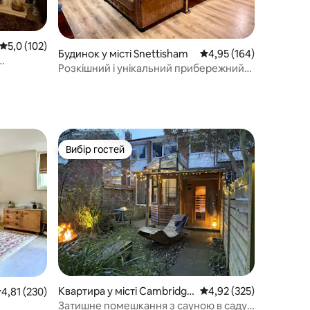
Середня оцінка: 5,0 з 5, відгуки: 102
5,0 (102)
Будинок у місті Snettisham
Середня оцінка: 4,95 з 
4,95 (164)
Розкішний і унікальний прибережний
рай
Вибір гостей
Вибір гостей
Квартира у місті Cambridge
Середня оцінка: 4,92 з 
4,92 (325)
ередня оцінка: 4,81 з 5, відгуки: 230
4,81 (230)
shire
Затишне помешкання з сауною в саду в