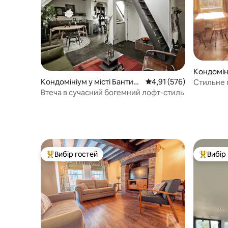
Кондомін
к
Кондомініум у місті Бантиг
Середня оцінка: 4,91 з 
4,91 (576)
Стильне 
форд
2 ванним
Втеча в сучасний богемний лофт-стиль
квартал
Вибір гостей
Вибір
Топ вибір гостей
Топ вибі