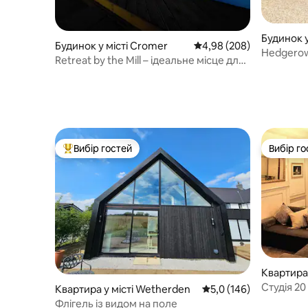
Будинок у
Будинок у місті Cromer
Середня оцінка: 4,98 з 
4,98 (208)
Hedgerow
Retreat by the Mill – ідеальне місце для
Suffolk
відпочинку
Вибір гостей
Вибір го
Топ вибір гостей
Вибір го
Квартира 
Студія 20
Квартира у місті Wetherden
Середня оцінка: 5,0 з 
5,0 (146)
центрі мі
Флігель із видом на поле