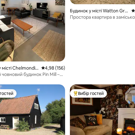
5, відгуки: 156
Будинок у місті Watton Gre
С
en
Простора квартира в заміськ
будинку, придатна для сімей
 місті Chelmondis
Середня оцінка: 4,98 з 5, відгуки: 156
4,98 (156)
човновий будинок Pin Mill –
шливий вид на річку
 гостей
Вибір гостей
р гостей
Топ вибір гостей