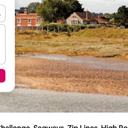
я навігації сторінкою клавіші зі стрілками вгору та вниз або жест