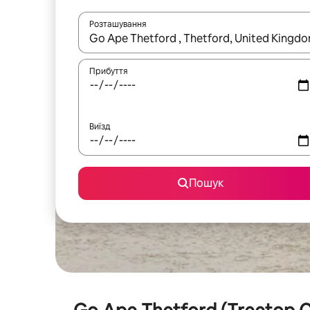
Розташування
Отримавши результати пошуку, використовуйте дл
Прибуття
Виїзд
Пошук