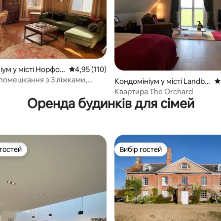
іум у місті Норфол
Середня оцінка: 4,95 з 5, відгуки: 110
4,95 (110)
5, відгуки: 576
помешкання з 3 ліжками,
Кондомініум у місті Landbe
С
и кімнатами | Соборний
ach
Квартира The Orchard
Оренда будинків для сімей
 гостей
Вибір гостей
р гостей
Вибір гостей