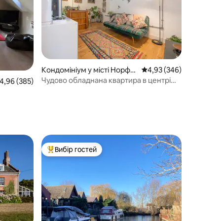
Кондомініум у місті Норфо
Середня оцінка: 4,93 з 
4,93 (346)
лк
Чудово обладнана квартира в центрі
ередня оцінка: 4,96 з 5, відгуки: 385
4,96 (385)
Норвіча
Вибір гостей
Топ вибір гостей