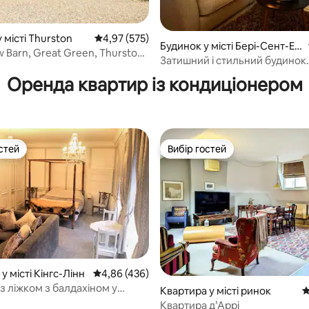
 місті Thurston
Середня оцінка: 4,97 з 5, відгуки: 575
4,97 (575)
5, відгуки: 208
Будинок у місті Бері-Сент-Ед
 Barn, Great Green, Thurston,
мендс
Затишний і стильний будинок
недалеко від центру міста
Оренда квартир із кондиціонером
стей
Вибір гостей
стей
Вибір гостей
у місті Кінгс-Лінн
Середня оцінка: 4,86 з 5, відгуки: 436
4,86 (436)
 з ліжком з балдахіном у
5, відгуки: 146
Квартира у місті ринок
С
ста.
Квартира д’Аррі