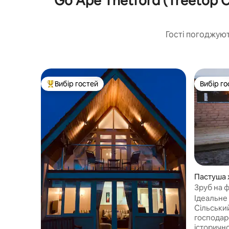
Go Ape Thetford (Treetop C
Гості погоджуют
Вибір гостей
Вибір го
Топ вибір гостей
Вибір го
Пастуша х
am
Зруб на 
гідромас
Ідеальне
Сільськи
господарс
історичн