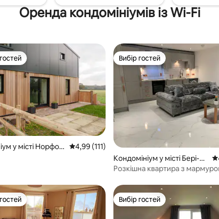
Оренда кондомініумів із Wi-Fi
 гостей
Вибір гостей
р гостей
Вибір гостей
іум у місті Норфол
Середня оцінка: 4,99 з 5, відгуки: 111
4,99 (111)
5, відгуки: 165
Кондомініум у місті Бері-С
Се
ент-Едмендс
Розкішна квартира з мармур
 гостей
Вибір гостей
р гостей
Вибір гостей