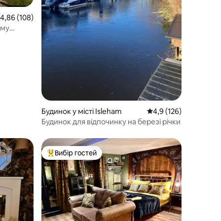
ередня оцінка: 4,86 з 5, відгуки: 108
4,86 (108)
ому
Будинок у місті Isleham
Середня оцінка: 4,9 з 
4,9 (126)
Будинок для відпочинку на березі річки
Вибір гостей
Топ вибір гостей