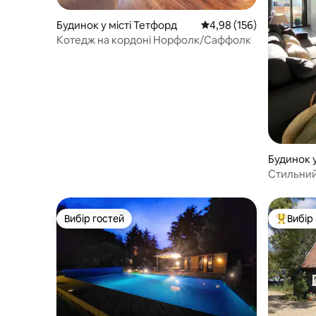
Будинок у місті Тетфорд
Середня оцінка: 4,98 з 
4,98 (156)
Котедж на кордоні Норфолк/Саффолк
Будинок у
ton
Стильний 
приголом
Вибір гостей
Вибір
Вибір гостей
Топ вибі