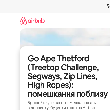
Перейти
до
вмісту
Go Ape Thetford
(Treetop Challenge,
Segways, Zip Lines,
High Ropes):
помешкання поблизу
Бронюйте унікальні помешкання для
відпочинку, будинки тощо на Airbnb