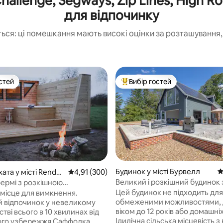
hallenge, Segways, Zip Lines, High 
для відпочинку
ься: ці помешкання мають високі оцінки за розташування, 
стей
Вибір гостей
стей
Топ вибір гостей
Будинок у місті Бурвелл
С
ата у місті Rendh
Середня оцінка: 4,91 з 5, відгуки: 300
4,91 (300)
Великий і розкішний будинок 
фермі з розкішною
на сільську місцевість
ажною ванною
Цей будинок не підходить дл
 місце для вимкнення.
обмеженими можливостями, 
й відпочинок у невеликому
віком до 12 років або домашні
тві всього в 10 хвилинах від
Ідилічна сільська місцевість з
ого узбережжя Саффолка.