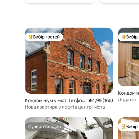
із найулюбленіших помешкань на
Airbnb.
Вибір гостей
Вибір
Топ вибір гостей
Топ вибі
Кондомін
к
Додаток
Кондомініум у місті Тетфор
Середня оцінка: 4,99 з 
4,99 (165)
д
Нова квартира в лофті в центрі міста
Супергосподар
Вибір
Супергосподар
Топ вибі