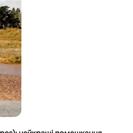
и дотику та гортання.