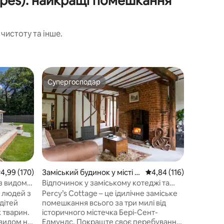
Ropes): найкращі помешкання
чистоту та інше.
Гостьові
Супергосподар
Вибір
Супергосподар
Топ виб
Suffolk
Цілий го
гідромас
Затишне 
Саффол
ідеально
молодих сімей. Т
розслаб
могли р
прибуття
признач
використання. В
ередня оцінка: 4,99 з 5, відгуки: 170
4,99 (170)
Заміський будинок у місті G
Середня оцінка: 4,84 з 
4,84 (116)
прекрасн
reat Barton
з видом
Відпочинок у заміському котеджі та
Саффолка
сауна Бері-Сент-Едмундс
я людей з
Percy’s Cottage – це ідилічне заміське
дверей. 
дітей
помешкання всього за три милі від
різноман
х тварин.
історичного містечка Бері-Сент-
рестора
 видом на
Едмундс. Покращте своє перебування,
Район м