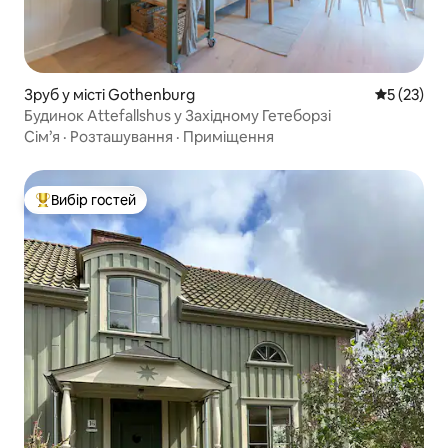
Зруб у місті Gothenburg
Середня оц
5 (23)
Будинок Attefallshus у Західному Гетеборзі
Сім’я
·
Розташування
·
Приміщення
Вибір гостей
Топ вибір гостей