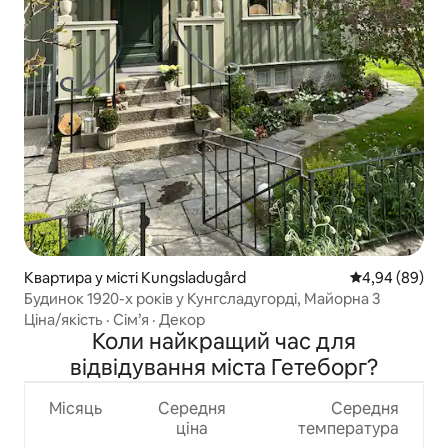
Квартира у місті Kungsladugård
Середня оцінка
4,94 (89)
Будинок 1920-х років у Кунгсладугорді, Майорна 3
Ціна/якість
·
Сім’я
·
Декор
Коли найкращий час для
відвідування міста Гетеборг?
Місяць
Середня
Середня
ціна
температура