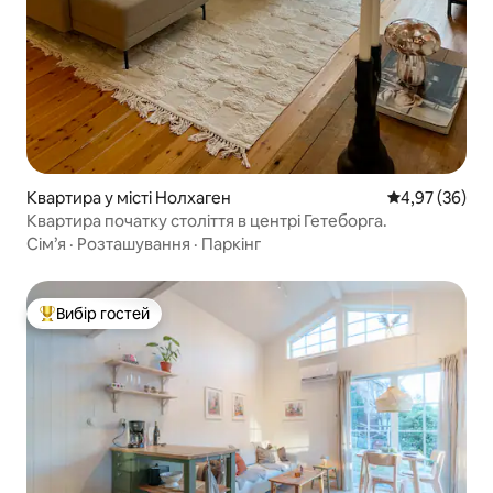
Квартира у місті Нолхаген
Середня оцінк
4,97 (36)
Квартира початку століття в центрі Гетеборга.
Сім’я
·
Розташування
·
Паркінг
Вибір гостей
Топ вибір гостей