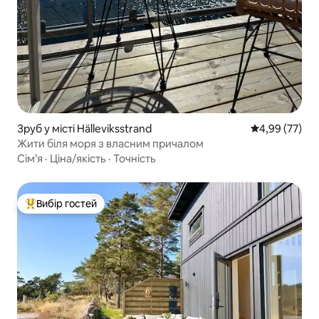
Зруб у місті Hälleviksstrand
Середня оцінк
4,99 (77)
Жити біля моря з власним причалом
Сім’я
·
Ціна/якість
·
Точність
Вибір гостей
Топ вибір гостей