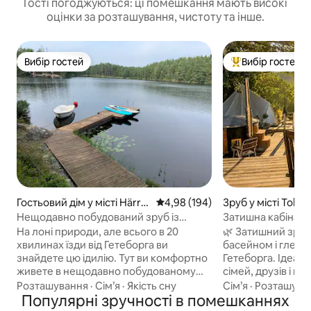
Гості погоджуються: ці помешкання мають високі
оцінки за розташування, чистоту та інше.
Вибір гостей
Вибір гостей
Вибір гостей
Топ вибір гостей
Гостьовий дім у місті Härry
Середня оцінка: 4,98 з 5, відгук
4,98 (194)
Зруб у місті Toller
da
Нещодавно побудований зруб із
Затишна кабіна/
сауною, гідромасажною ванною та
гідромасажна ван
На лоні природи, але всього в 20
🌿 Затишний зруб
приватним причалом
хвилинах їзди від Гетеборга ви
басейном і глемп
знайдете цю ідилію. Тут ви комфортно
Гетеборга. Ідеал
живете в нещодавно побудованому
сімей, друзів і па
гостьовому будинку з каміном, сауною
природу та комфорт. • По
Розташування
·
Сім’я
·
Якість сну
Сім’я
·
Розташува
на дровах і гідромасажною ванною.
Популярні зручності в помешканнях
обладнана кухня. • Гідромаса
Навколо всього будинку є велика
ванна на дровах • Можна з домашнім