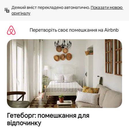
Перейти
Деякий вміст перекладено автоматично. 
Показати мовою 
до
оригіналу
вмісту
Перетворіть своє помешкання на Airbnb
Гетеборг: помешкання для
відпочинку