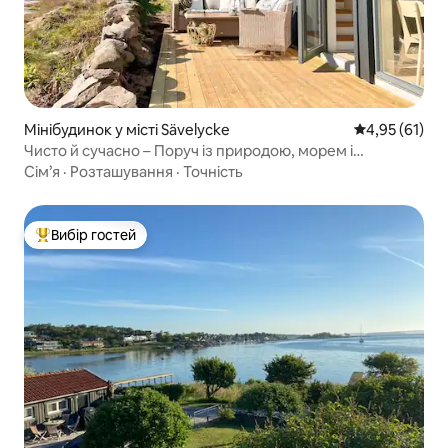
Мінібудинок у місті Sävelycke
Середня оцінк
4,95 (61)
Чисто й сучасно – Поруч із природою, морем і
Гетеборгом
Сім’я
·
Розташування
·
Точність
Вибір гостей
Топ вибір гостей