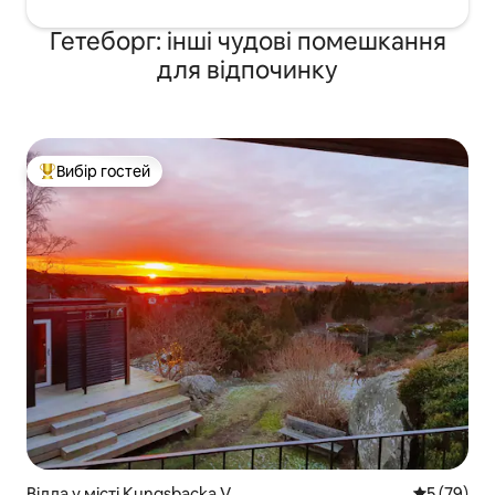
Гетеборг: інші чудові помешкання
для відпочинку
Вибір гостей
Топ вибір гостей
Вілла у місті Kungsbacka V
Середня оц
5 (79)