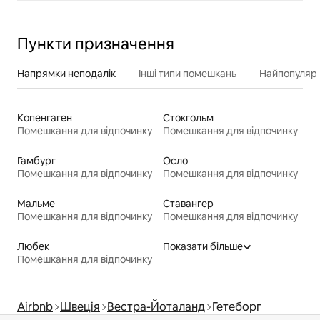
Пункти призначення
Напрямки неподалік
Інші типи помешкань
Найпопулярн
Копенгаген
Стокгольм
Помешкання для відпочинку
Помешкання для відпочинку
Гамбург
Осло
Помешкання для відпочинку
Помешкання для відпочинку
Мальме
Ставангер
Помешкання для відпочинку
Помешкання для відпочинку
Любек
Показати більше
Помешкання для відпочинку
Airbnb
Швеція
Вестра-Йоталанд
Гетеборг