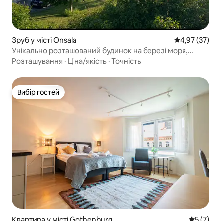
Зруб у місті Onsala
Середня оцінк
4,97 (37)
Унікально розташований будинок на березі моря,
Готскер
Розташування
·
Ціна/якість
·
Точність
Вибір гостей
Вибір гостей
Квартира у місті Gothenburg
Середня о
5 (7)