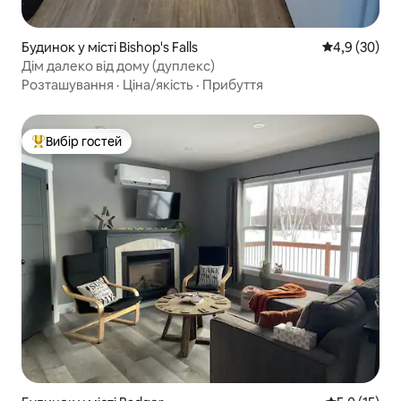
Будинок у місті Bishop's Falls
Середня оцін
4,9 (30)
Дім далеко від дому (дуплекс)
Розташування
·
Ціна/якість
·
Прибуття
Вибір гостей
Топ вибір гостей