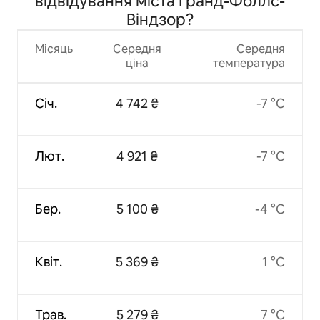
відвідування міста Гранд-Фоллс-
Віндзор?
Місяць
Середня
Середня
ціна
температура
Січ.
4 742 ₴
-7 °C
Лют.
4 921 ₴
-7 °C
Бер.
5 100 ₴
-4 °C
Квіт.
5 369 ₴
1 °C
Трав.
5 279 ₴
7 °C