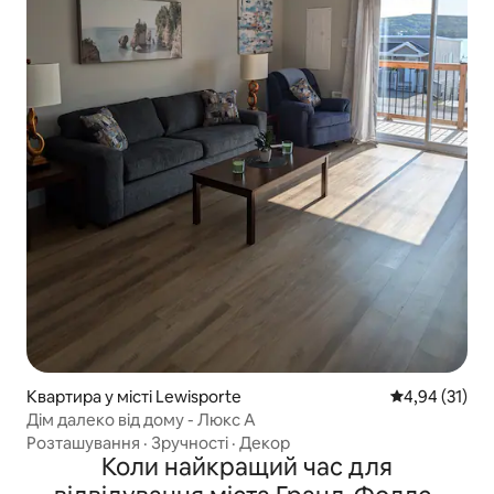
Квартира у місті Lewisporte
Середня оцінк
4,94 (31)
Дім далеко від дому - Люкс А
Розташування
·
Зручності
·
Декор
Коли найкращий час для