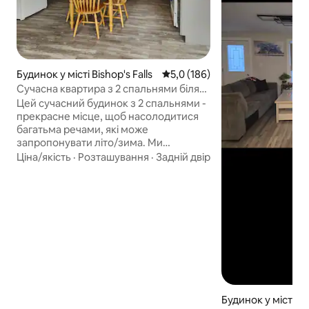
Будинок у місті Bishop's Falls
Середня оцінка: 5,0 з 5, відгук
5,0 (186)
Сучасна квартира з 2 спальнями біля
естакади
Цей сучасний будинок з 2 спальнями -
прекрасне місце, щоб насолодитися
багатьма речами, які може
запропонувати літо/зима. Ми
знаходимося всього в декількох
Ціна/якість
·
Розташування
·
Задній двір
метрах від річки Exploits, каяків,
променаду, естакали та доріжки. Ми
також знаходимося в декількох
хвилинах ходьби від арени, бального
поля та лицарів Колумбуса.
Продуктовий магазин/магазин
спиртних напоїв і Тім Хортонс
знаходяться неподалік. Якщо вам
потрібно побувати в Грандфолсі для
прийому лікаря або просто ходити по
Будинок у місті Gr
магазинах, вона знаходиться всього в