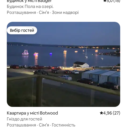
Будинок у місті Badger
Середня оцін
5,0 (15)
Будинок Пола на озері.
Розташування
·
Сім’я
·
Зони надворі
Вибір гостей
Вибір гостей
Квартира у місті Botwood
Середня оцінк
4,96 (27)
Гніздо для гостей
Розташування
·
Сім’я
·
Гостинність