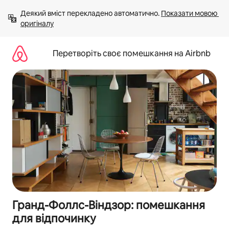
Перейти
Деякий вміст перекладено автоматично. 
Показати мовою 
до
оригіналу
вмісту
Перетворіть своє помешкання на Airbnb
Гранд-Фоллс-Віндзор: помешкання
для відпочинку