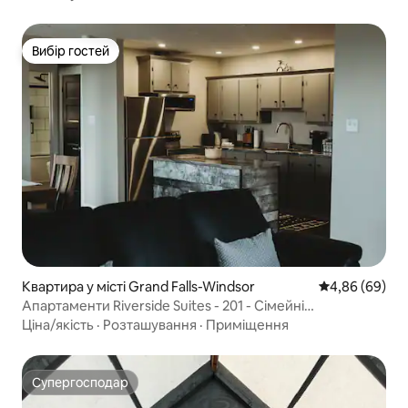
Вибір гостей
Вибір гостей
Квартира у місті Grand Falls-Windsor
Середня оцінка
4,86 (69)
Апартаменти Riverside Suites - 201 - Сімейні
апартаменти
Ціна/якість
·
Розташування
·
Приміщення
Супергосподар
Супергосподар