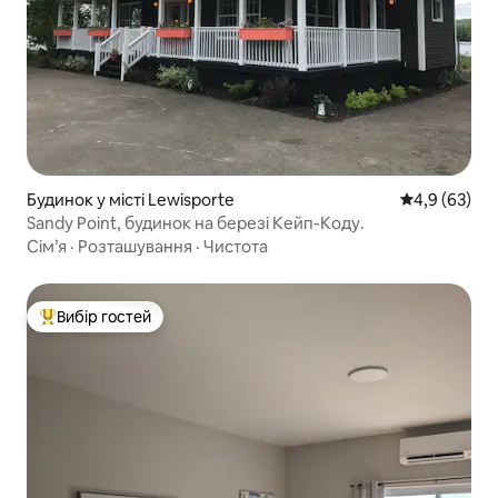
Будинок у місті Lewisporte
Середня оцін
4,9 (63)
Sandy Point, будинок на березі Кейп-Коду.
Сім’я
·
Розташування
·
Чистота
Вибір гостей
Топ вибір гостей