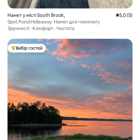
Намет у місті South Brook,
Середня оці
5,0 (5)
Spot Pond Hideaway. Намет для глемпінгу
Зручності
·
Комфорт
·
Чистота
Вибір гостей
Топ вибір гостей