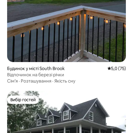
Будинок у місті South Brook
Середня оцін
5,0 (75)
Відпочинок на березі річки
Сім’я
·
Розташування
·
Якість сну
Вибір гостей
Вибір гостей