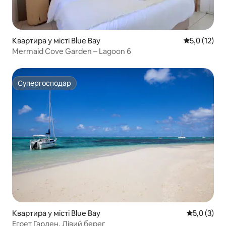
Квартира у місті Blue Bay
Середня оцін
5,0 (12)
Mermaid Cove Garden – Lagoon 6
Супергосподар
Супергосподар
Квартира у місті Blue Bay
Середня оці
5,0 (3)
Егрет Гарден, Лівий берег