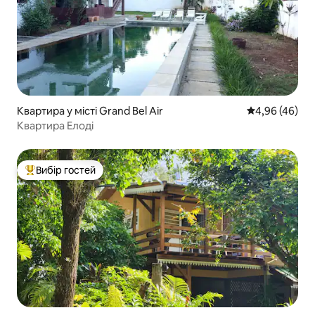
Квартира у місті Grand Bel Air
Середня оцінка
4,96 (46)
Квартира Елоді
Вибір гостей
Топ вибір гостей