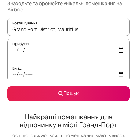
Знаходьте та бронюйте унікальні помешкання на
Airbnb
Розташування
Отримавши результати пошуку, використовуйте для навігації с
Прибуття
Виїзд
Пошук
Найкращі помешкання для
відпочинку в місті Гранд-Порт
Гості погоджуються: ці помешкання мають високі