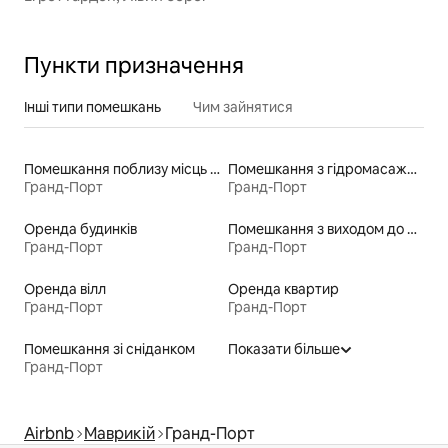
Пункти призначення
Інші типи помешкань
Чим зайнятися
Помешкання поблизу місць для катання на байдарках
Помешкання з гідромасажною ванною
Гранд-Порт
Гранд-Порт
Оренда будинків
Помешкання з виходом до пляжу
Гранд-Порт
Гранд-Порт
Оренда вілл
Оренда квартир
Гранд-Порт
Гранд-Порт
Помешкання зі сніданком
Показати більше
Гранд-Порт
Airbnb
Маврикій
Гранд-Порт