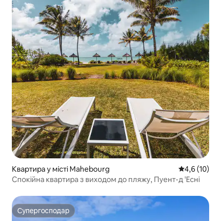
Квартира у місті Mahebourg
Середня оцін
4,6 (10)
Спокійна квартира з виходом до пляжу, Пуент-д 'Есні
Супергосподар
Супергосподар