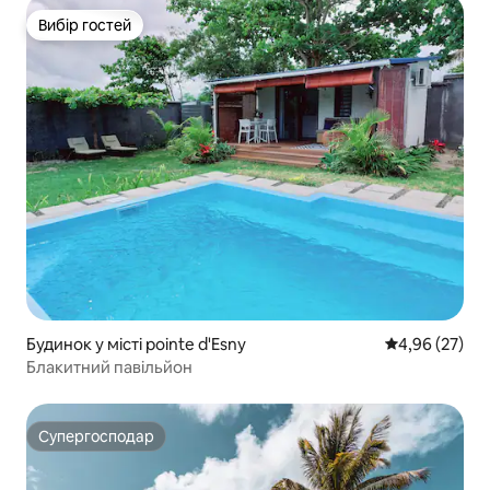
Вибір гостей
Вибір гостей
Будинок у місті pointe d'Esny
Середня оцінк
4,96 (27)
Блакитний павільйон
Супергосподар
Супергосподар