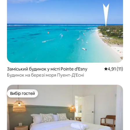
Заміський будинок у місті Pointe d'Esny
Середня оцінк
4,91 (11)
Будинок на березі моря Пуент-Д'Есні
Вибір гостей
Вибір гостей