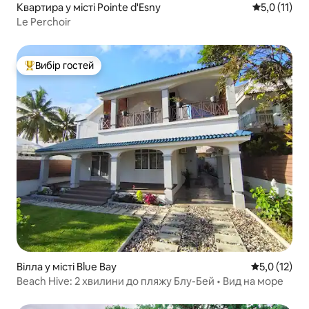
Квартира у місті Pointe d'Esny
Середня оцін
5,0 (11)
Le Perchoir
Вибір гостей
Топ вибір гостей
Вілла у місті Blue Bay
Середня оцін
5,0 (12)
Beach Hive: 2 хвилини до пляжу Блу-Бей • Вид на море