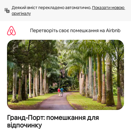
Перейти
Деякий вміст перекладено автоматично. 
Показати мовою 
до
оригіналу
вмісту
Перетворіть своє помешкання на Airbnb
Гранд-Порт: помешкання для
відпочинку