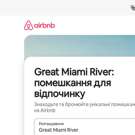
Перейти
до
вмісту
Great Miami River:
помешкання для
відпочинку
Знаходьте та бронюйте унікальні помешка
на Airbnb
Розташування
Отримавши результати пошуку, використовуйте дл