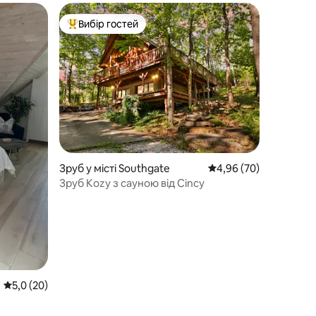
Вибір гостей
Топ вибір гостей
Зруб у місті Southgate
Середня оцінка: 4,96 з
4,96 (70)
Зруб Kozy з сауною від Cincy
Середня оцінка: 5,0 з 5, відгуки: 20
5,0 (20)