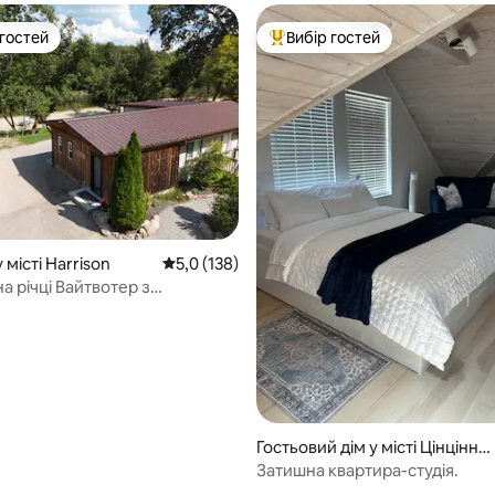
 гостей
Вибір гостей
р гостей
Топ вибір гостей
 місті Harrison
Середня оцінка: 5,0 з 5, відгуки: 138
5,0 (138)
а річці Вайтвотер з
им видом на річку
Гостьовий дім у місті Цінцінна
ті
Затишна квартира-студія.