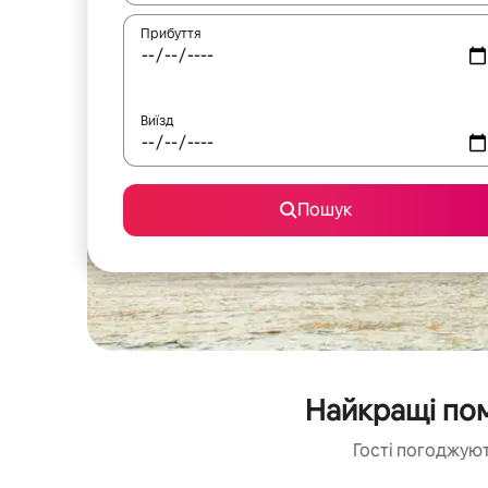
Прибуття
Виїзд
Пошук
Найкращі пом
Гості погоджуют