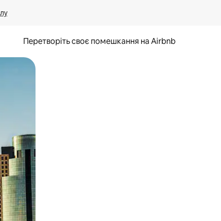
лу
Перетворіть своє помешкання на Airbnb
и дотику та гортання.