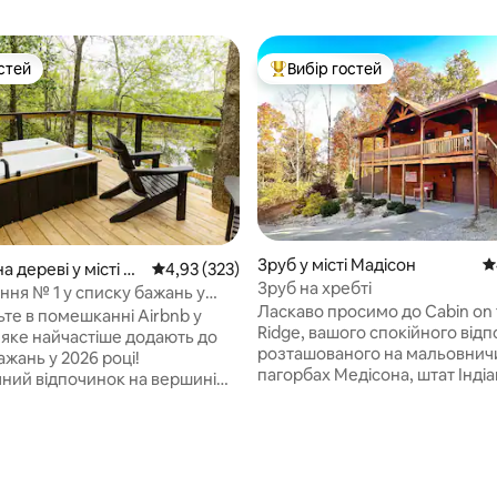
стей
Вибір гостей
стей
Топ вибір гостей
Зруб у місті Мадісон
С
а дереві у місті G
Середня оцінка: 4,93 з 5, відгуки: 323
4,93 (323)
Зруб на хребті
wn
ня № 1 у списку бажань у
Ласкаво просимо до Cabin on 
– будинок на дереві та відкриті
ьте в помешканні Airbnb у
Ridge, вашого спокійного відп
 яке найчастіше додають до
розташованого на мальовнич
ажань у 2026 році!
пагорбах Медісона, штат Інді
ний відпочинок на вершині
зруб розташований всього в 2
 двома відкритими джакузі,
хвилинах їзди від центру Меді
вими вогниками та
пропонує ідеальне поєднанн
ю атмосферою, створеною
сільського шарму та сучасног
ня зв'язку. Будинок на
комфорту. Обов 'язково відвідайте
є великі скляні гаражні