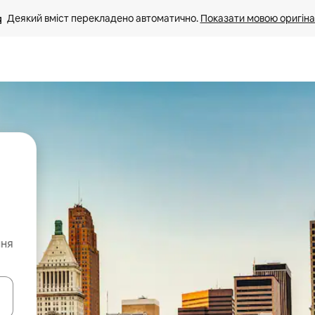
Деякий вміст перекладено автоматично. 
Показати мовою оригіна
ння
я навігації сторінкою клавіші зі стрілками вгору та вниз або жест