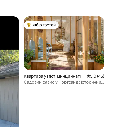
Вибір гостей
Топ вибір гостей
Квартира у місті Цинциннаті
Середня оцінка: 5,0 
5,0 (45)
Садовий оазис у Нортсайді: історичний
дуплекс, до якого можна дійти пішки