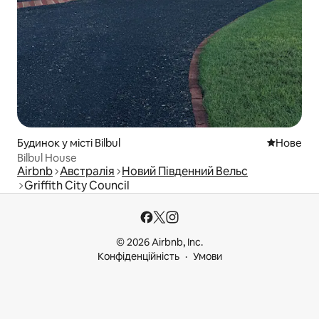
Будинок у місті Bilbul
Нове місц
Нове
Bilbul House
Airbnb
Австралія
Новий Південний Вельс
Griffith City Council
© 2026 Airbnb, Inc.
Конфіденційність
Умови