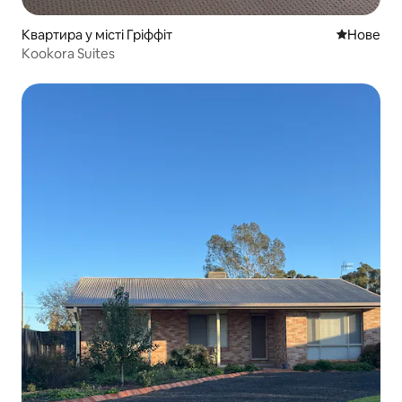
Квартира у місті Гріффіт
Нове місц
Нове
Kookora Suites