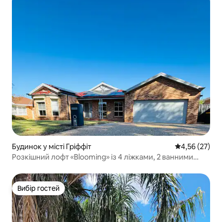
Будинок у місті Гріффіт
Середня оцінк
4,56 (27)
Розкішний лофт «Blooming» із 4 ліжками, 2 ванними
кімнатами та безкоштовним басейном
Вибір гостей
Вибір гостей