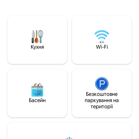
апартаменти з однією, двома та
чаші для багаття 
трьома спальнями. Номери готелю у
прочитайте книгу
стилі апартаментів Quest Griffith
Завдяки свіжому і
пропонують гостям розслаблене та
необхідними зру
комфортне помешкання Griffith, яке
сподобається це
ідеально підходить для
від дому. Диван-ліжко коштує
короткострокового або тривалого
додатково 40 $ з
перебування. Доступний зарядний
Тепер у нас є виб
Кухня
Wi-Fi
пристрій для електромобіля.
заморожених стра
придбати.
Безкоштовне
Басейн
паркування на
території