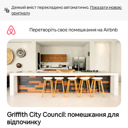
Перейти
Деякий вміст перекладено автоматично. 
Показати мовою 
до
оригіналу
вмісту
Перетворіть своє помешкання на Airbnb
Griffith City Council: помешкання для
відпочинку