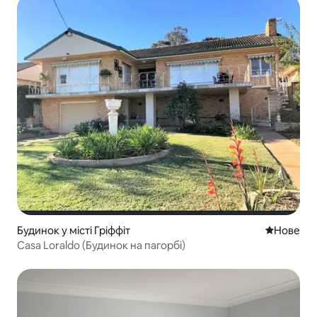
Будинок у місті Гріффіт
Нове місц
Нове
Casa Loraldo (Будинок на пагорбі)