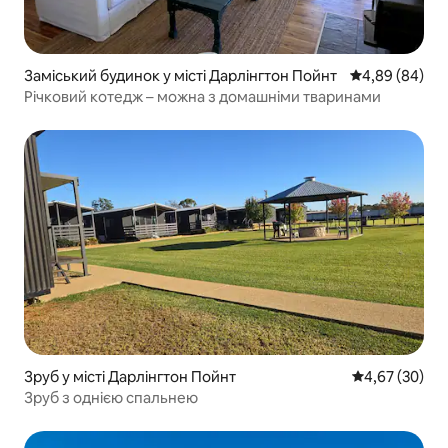
Заміський будинок у місті Дарлінгтон Пойнт
Середня оцінка
4,89 (84)
Річковий котедж – можна з домашніми тваринами
Зруб у місті Дарлінгтон Пойнт
Середня оцінк
4,67 (30)
Зруб з однією спальнею