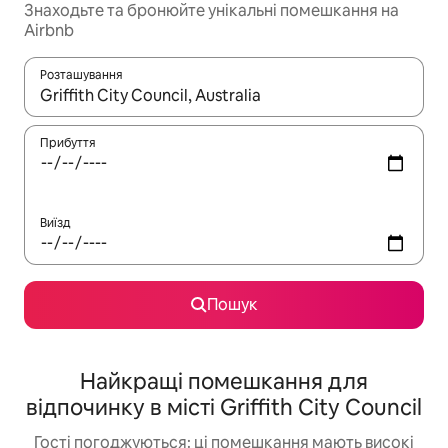
Знаходьте та бронюйте унікальні помешкання на
Airbnb
Розташування
Отримавши результати пошуку, використовуйте для навігації с
Прибуття
Виїзд
Пошук
Найкращі помешкання для
відпочинку в місті Griffith City Council
Гості погоджуються: ці помешкання мають високі