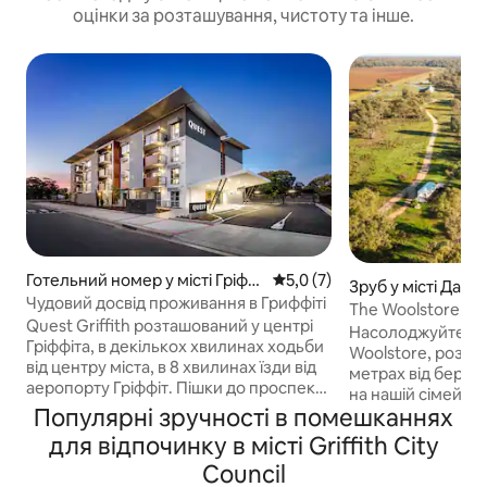
оцінки за розташування, чистоту та інше.
Готельний номер у місті Гріффі
Середня оцінка: 5,0 з 5, відг
5,0 (7)
Зруб у місті Дарл
т
Чудовий досвід проживання в Гриффіті
нт
The Woolstore – 
Quest Griffith розташований у центрі
друзям
Насолоджуйтеся 
Гріффіта, в декількох хвилинах ходьби
Woolstore, розта
від центру міста, в 8 хвилинах їзди від
метрах від берег
аеропорту Гріффіт. Пішки до проспекту
на нашій сімейній 
Банна, де багато магазинів, кафе та
Популярні зручності в помешканнях
Насолоджуйтеся 
галерей. Griffith Base Hospital, TAFE. У
приватністю. Вечеряйте або випийте
для відпочинку в місті Griffith City
ньому є 68 апартаментів з
на терасі, візьміт
Council
обслуговуванням, включаючи студії та
у воду, спостеріг