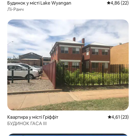
Будинок у місті Lake Wyangan
Середня оцінк
4,86 (22)
Лі-Ранч
Квартира у місті Гріффіт
Середня оцінк
4,61 (23)
БУДИНОК ГАСА III