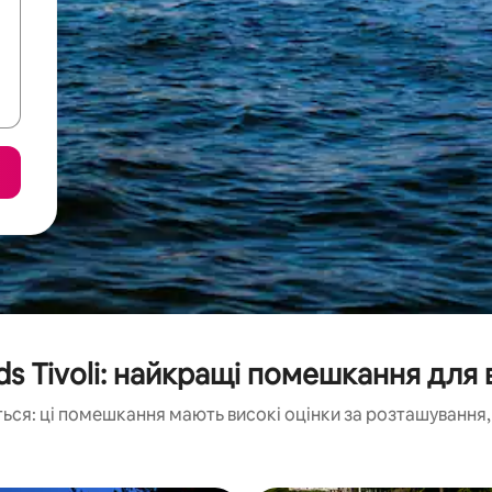
ds Tivoli: найкращі помешкання для 
ься: ці помешкання мають високі оцінки за розташування, 