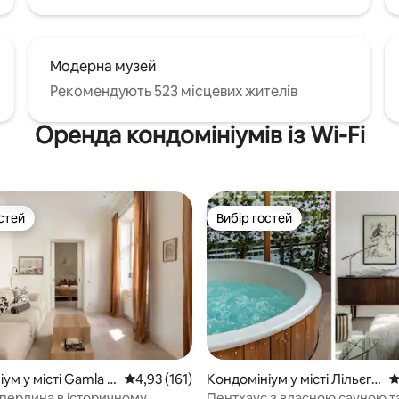
Модерна музей
Рекомендують 523 місцевих жителів
Оренда кондомініумів із Wi-Fi
стей
Вибір гостей
стей
Вибір гостей
ум у місті Gamla S
Середня оцінка: 4,93 з 5, відгуки: 161
4,93 (161)
Кондомініум у місті Лільєго
С
льмен
 перлина в історичному
Пентхаус з власною сауною т