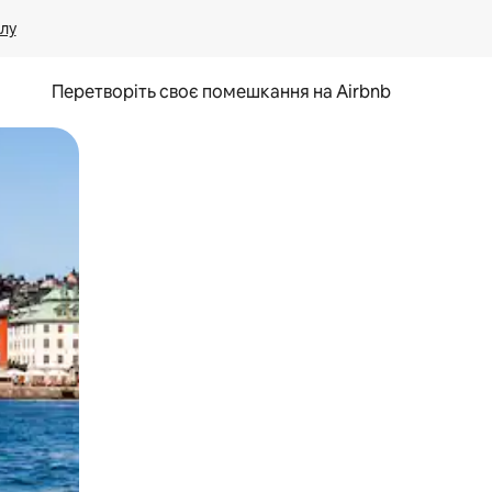
лу
Перетворіть своє помешкання на Airbnb
и дотику та гортання.