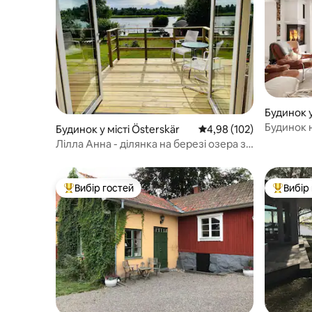
Будинок н
Будинок у місті Österskär
Середня оцінка: 4,98 з 
4,98 (102)
Стокгол
Лілла Анна - ділянка на березі озера з
виходом до причалу
Вибір гостей
Вибір
Топ вибір гостей
Топ вибі