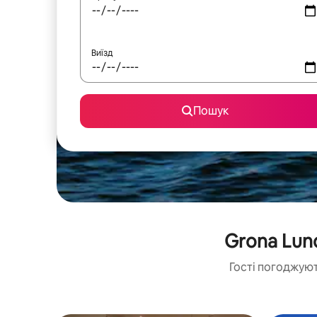
Виїзд
Пошук
Grona Lun
Гості погоджуют