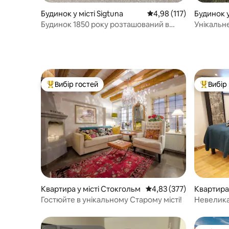
Будинок у місті Sigtuna
Середня оцінка: 4,98 з 
4,98 (117)
Будинок 
Будинок 1850 року розташований в
Унікальн
історичному місті Сігтуна
джакузі т
Вибір гостей
Вибір
Топ вибір гостей
Топ вибі
Квартира у місті Стокгольм
Середня оцінка: 4,83 з 
4,83 (377)
Квартира 
Гостюйте в унікальному Старому місті!
Невелика
будинку