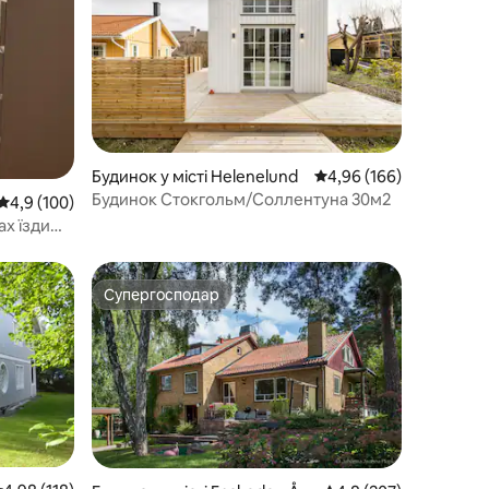
Будинок у місті Helenelund
Середня оцінка: 4,96 з 
4,96 (166)
Будинок Стокгольм/Соллентуна 30м2
Середня оцінка: 4,9 з 5, відгуки: 100
4,9 (100)
Супергосподар
Супергосподар