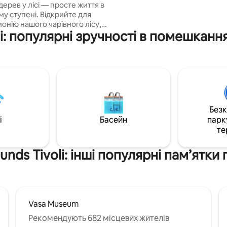
дерев у лісі — просте життя в
сусіднім національним парко
у ступені. Відкрийте для
пробіжка або катання на човні
онію нашого чарівного лісу,
всього в 30 хвилинах їзди від
li: популярні зручності в помешканн
аного серед красот природи,
Стокгольма! Уявіть, що ви пр
 день відчувається як єдине
кілька днів або тижнів у цьому
 Насолоджуйтеся
середовищі 😀 - Усі помешка
духом природи біля тріскучого
доступні для вас як гостей.
риготуйте їжу на грилі або
лаблення від
шого, що було важливим! Тут
е повністю перезавантажити
Без
i
Басейн
парк
зько 90 метрів. Лише душ
те
unds Tivoli: інші популярні пам’ятки
Vasa Museum
Рекомендують 682 місцевих жителів