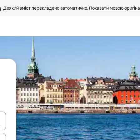
Деякий вміст перекладено автоматично. 
Показати мовою оригіна
я навігації сторінкою клавіші зі стрілками вгору та вниз або жест