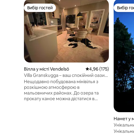
Вибір гостей
Вибір го
Вибір гостей
Вибір го
Вілла у місті Vendelsö
Середня оцінка: 4,96 з 
4,96 (175)
Villa Granskugga – ваш спокійний оазис
біля міста
Нещодавно побудована мінівілья з
розкішною атмосферою в
мальовничих районах. До озера та
прокату каное можна дістатися в
декількох хвилинах ходьби,
природний заповідник Тиреста
знаходиться неподалік з кілометрами
Намет у м
пішохідних стежок і бігових доріжок.
Унікальн
Відпочиньте в гідромасажній ванні під
верхівок
Унікальн
зірками. Тут спокій дихає, а міський