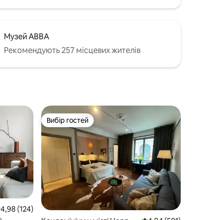
Музей ABBA
Рекомендують 257 місцевих жителів
Вибір гостей
Вибір гостей
ередня оцінка: 4,98 з 5, відгуки: 124
4,98 (124)
а