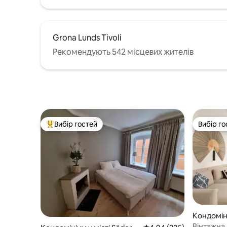
Grona Lunds Tivoli
Рекомендують 542 місцевих жителів
Вибір гостей
Вибір го
Топ вибір гостей
Вибір го
Кондоміні
tan
Вінтажна