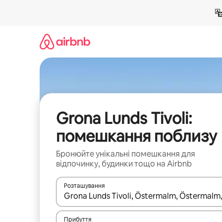
Перейти
до
вмісту
Grona Lunds Tivoli:
помешкання поблизу
Бронюйте унікальні помешкання для
відпочинку, будинки тощо на Airbnb
Розташування
Отримавши результати пошуку, використовуйте дл
Прибуття