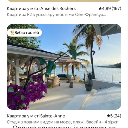
Квартира у місті Anse des Rochers
Середня оцінка
4,89 (167)
Квартира F2 з усіма зручностями Сен-Франсуа
Гваделупа
Вибір гостей
Топ вибір гостей
Квартира у місті Sainte-Anne
Середня оц
5 (24)
Студія з повним видом на море, пляжі, басейн - 4 зірки