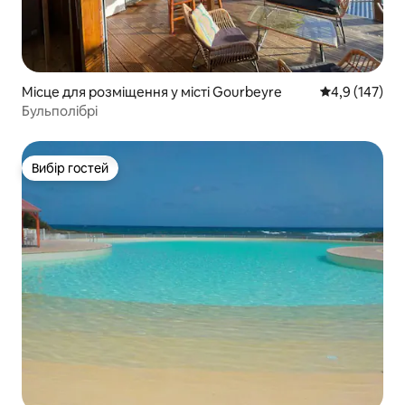
Місце для розміщення у місті Gourbeyre
Середня оцінк
4,9 (147)
Бульполібрі
Вибір гостей
Вибір гостей