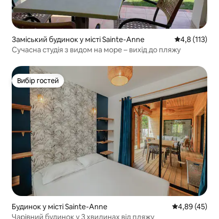
Заміський будинок у місті Sainte-Anne
Середня оцінк
4,8 (113)
Сучасна студія з видом на море – вихід до пляжу
Вибір гостей
Вибір гостей
Будинок у місті Sainte-Anne
Середня оцінк
4,89 (45)
Чарівний будинок у 3 хвилинах від пляжу