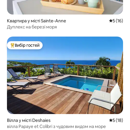
Квартира у місті Sainte-Anne
Середня оц
5 (16)
Дуплекс на березі моря
Вибір гостей
Топ вибір гостей
Вілла у місті Deshaies
Середня оц
5 (18)
вілла Papaye et Colibri з чудовим видом на море