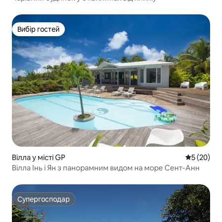
Вибір гостей
Вибір гостей
Вілла у місті GP
Середня оц
5 (20)
Вілла Інь і Ян з панорамним видом на море Сент-Анн
Супергосподар
Супергосподар