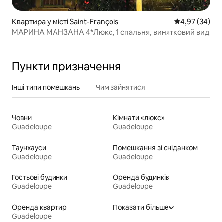
Квартира у місті Saint-François
Середня оцінк
4,97 (34)
МАРИНА МАНЗАНА 4*Люкс, 1 спальня, винятковий вид
Пункти призначення
Інші типи помешкань
Чим зайнятися
Човни
Кімнати «люкс»
Guadeloupe
Guadeloupe
Таунхауси
Помешкання зі сніданком
Guadeloupe
Guadeloupe
Гостьові будинки
Оренда будинків
Guadeloupe
Guadeloupe
Оренда квартир
Показати більше
Guadeloupe