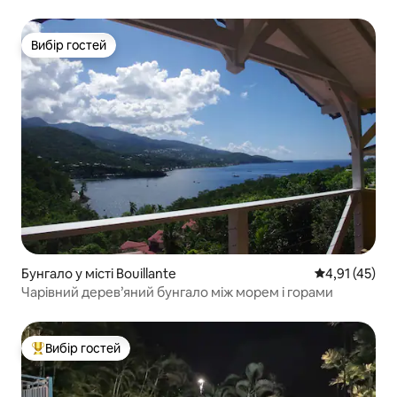
Вибір гостей
Вибір гостей
Бунгало у місті Bouillante
Середня оцінк
4,91 (45)
Чарівний дерев’яний бунгало між морем і горами
Вибір гостей
Топ вибір гостей