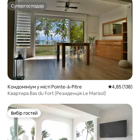
Супергосподар
Супергосподар
Кондомініум у місті Pointe-à-Pitre
Середня оцінка
4,85 (138)
Квартира Bas du Fort (Резиденція Le Marisol)
Вибір гостей
Вибір гостей