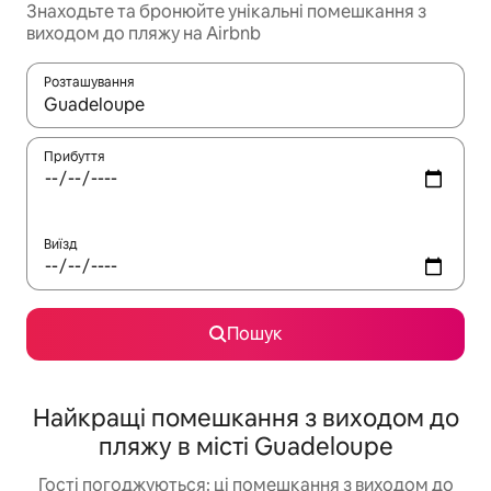
Знаходьте та бронюйте унікальні помешкання з
виходом до пляжу на Airbnb
Розташування
Отримавши результати пошуку, використовуйте для навігації с
Прибуття
Виїзд
Пошук
Найкращі помешкання з виходом до
пляжу в місті Guadeloupe
Гості погоджуються: ці помешкання з виходом до