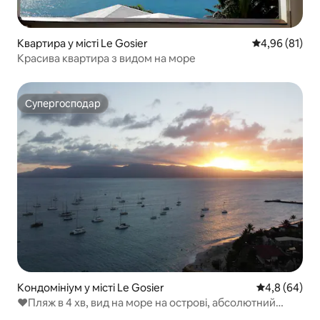
Квартира у місті Le Gosier
Середня оцінк
4,96 (81)
Красива квартира з видом на море
Супергосподар
Супергосподар
Кондомініум у місті Le Gosier
Середня оцін
4,8 (64)
❤Пляж в 4 хв, вид на море на острові, абсолютний
відпочинок❤