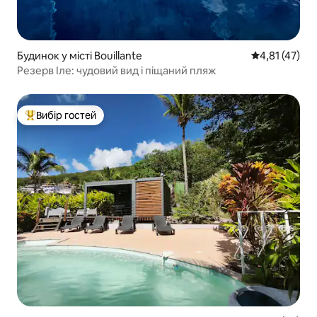
Будинок у місті Bouillante
Середня оцінк
4,81 (47)
Резерв Іле: чудовий вид і піщаний пляж
Вибір гостей
Топ вибір гостей