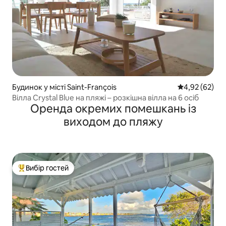
Будинок у місті Saint-François
Середня оцінк
4,92 (62)
Вілла Crystal Blue на пляжі – розкішна вілла на 6 осіб
Оренда окремих помешкань із
виходом до пляжу
Вибір гостей
Топ вибір гостей