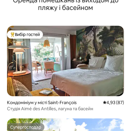
Оренда помешкань із виходом до
пляжу і басейном
Вибір гостей
Топ вибір гостей
Кондомініум у місті Saint-François
Середня оцінк
4,93 (87)
Студія Aimé des Antilles, лагуна та басейн
Супергосподар
Супергосподар