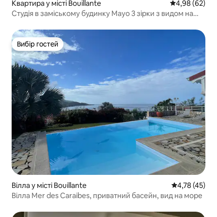
Квартира у місті Bouillante
Середня оцінка
4,98 (62)
Студія в заміському будинку Mayo 3 зірки з видом на
Карибське море
Вибір гостей
Вибір гостей
Вілла у місті Bouillante
Середня оцінк
4,78 (45)
Вілла Mer des Caraibes, приватний басейн, вид на море