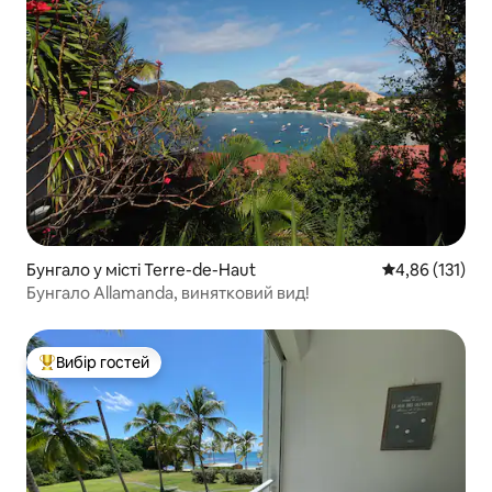
Бунгало у місті Terre-de-Haut
Середня оцінка
4,86 (131)
Бунгало Allamanda, винятковий вид!
Вибір гостей
Топ вибір гостей