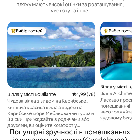
пляжу мають високі оцінки за розташування,
чистоту та інше.
Вибір гостей
Вибір гостей
Топ вибір гостей
Топ вибір гостей
Вілла у місті Le Go
Вілла Archimède, 
Вілла у місті Bouillante
Середня оцінка: 4,99 з 5, відгу
4,99 (78)
Ласкаво просимо
Чудова вілла з видом на Карибське
помешкання! Приходьте і
море
кипляча красива вілла з видом на
насолоджуйтеся 
Карибське море Мебльований туризм
чудовому будинку
3 зірки Приїжджайте з родичами або
входу до Гозького. Вілла Archimèd
друзями, ви оціните комфорт у
це унікальне міс
Популярні зручності в помешканнях
кожного з них з власною ванною
дістатися до всь
кімнатою (душем) та окремим