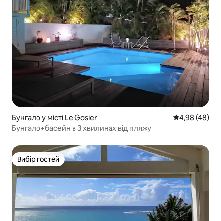
Бунгало у місті Le Gosier
Середня оцінка
4,98 (48)
Бунгало+басейн в 3 хвилинах від пляжу
Вибір гостей
Вибір гостей