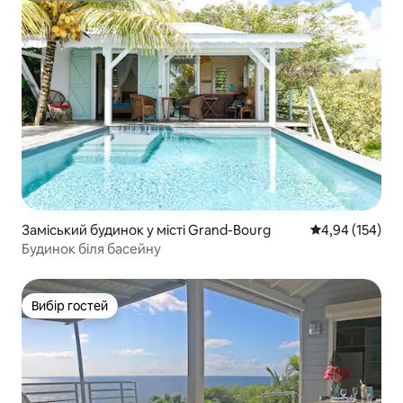
Заміський будинок у місті Grand-Bourg
Середня оцінка
4,94 (154)
Будинок біля басейну
Вибір гостей
Вибір гостей