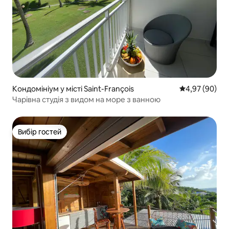
Кондомініум у місті Saint-François
Середня оцінка
4,97 (90)
Чарівна студія з видом на море з ванною
Вибір гостей
Вибір гостей