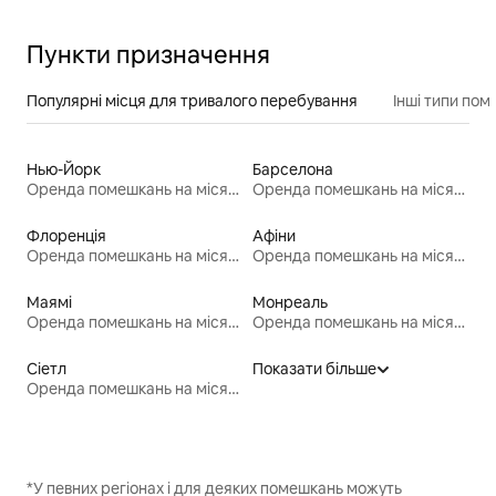
Пункти призначення
Популярні місця для тривалого перебування
Інші типи по
Нью-Йорк
Барселона
Оренда помешкань на місяць
Оренда помешкань на місяць
Флоренція
Афіни
Оренда помешкань на місяць
Оренда помешкань на місяць
Маямі
Монреаль
Оренда помешкань на місяць
Оренда помешкань на місяць
Сіетл
Показати більше
Оренда помешкань на місяць
*У певних регіонах і для деяких помешкань можуть