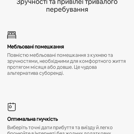
Зручності та привілеї тривалого
перебування
Мебльовані помешкання
Повністю мебльовані помешкання з кухнею та
зручностями, необхідними для комфортного життя
протягом місяця або довше. Це чудова
альтернатива суборенді.
Оптимальна гнучкість
Виберіть точні дати прибуття та виїзду й легко
бронюйте в Інтернеті без жодних додаткових