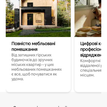
Повністю мебльовані
Цифрові кочі
помешкання
професіонал
відрядження
Від затишних гірських
будиночків до зручних
Комфортні по
міських квартир – у цих
віддаленої роб
мебльованих помешканнях
спеціальним 
є все, щоб почуватися як
місцем.
удома.