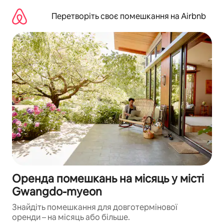
Перейти
до
Перетворіть своє помешкання на Airbnb
вмісту
Оренда помешкань на місяць у місті
Gwangdo-myeon
Знайдіть помешкання для довготермінової
оренди – на місяць або більше.