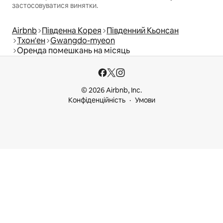
застосовуватися винятки.
Airbnb
Південна Корея
Південний Кьонсан
Тхон'ен
Gwangdo-myeon
Оренда помешкань на місяць
© 2026 Airbnb, Inc.
Конфіденційність
Умови