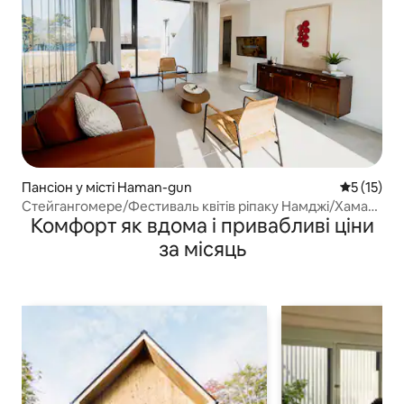
Пансіон у місті Haman-gun
Середня оц
5 (15)
Стейгангомере/Фестиваль квітів ріпаку Намджі/Хаман/
Комфорт як вдома і привабливі ціни
Чханнень/Великі помешкання/Романтичні
помешкання/Велосипедний маршрут Чотирьох річок
за місяць