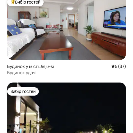
Вибір гостей
Топ вибір гостей
Будинок у місті Jinju-si
Середня оц
5 (37)
Будинок удачі
Вибір гостей
Вибір гостей