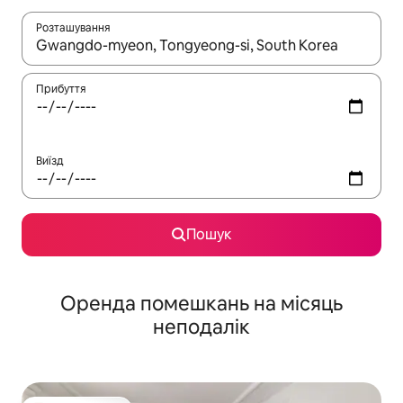
Розташування
Отримавши результати пошуку, використовуйте для навігації с
Прибуття
Виїзд
Пошук
Оренда помешкань на місяць
неподалік