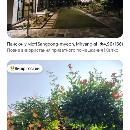
Пансіон у місті Sangdong-myeon, Miryang-si
Середня оцінка:
4,96 (166)
Повне використання приватного помешкання [Квіткові
сади]
Вибір гостей
Топ вибір гостей