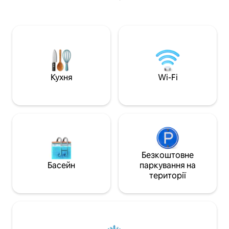
гігієни та спокій
першому поверсі для повної
забезпечує вам 
приватності. Смарт-замок, самостійне
перебування як дл
прибуття та окремий вхід на першому
так і для коротко
поверсі Невеликий сад на відкритому
повітрі з місцями для сидіння серед
дерев Затишна спальня з повністю
заскленою шафою Вітальня зі
Smart TV, Інтернетом і видом на
Кухня
Wi-Fi
внутрішній двір Повністю обладнана
кухня з мікрохвильовою піччю,
духовою шафою та холодильником
Приватний 5G-інтернет Тихе
розташування, за 7 хвилин від
транспортної розв'язки Сабаба
Хвилина від центру міста. Бажаємо Вам
комфортного перебування
Безкоштовне
Басейн
паркування на
території