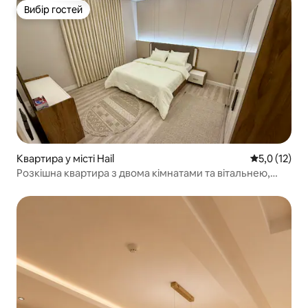
Вибір гостей
Вибір гостей
Квартира у місті Hail
Середня оцін
5,0 (12)
Розкішна квартира з двома кімнатами та вітальнею,
недалеко від кільцевої дороги, з меблями та
документами