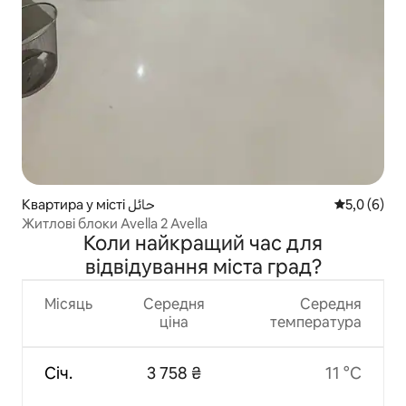
Квартира у місті حائل
Середня оці
5,0 (6)
Житлові блоки Avella 2 Avella
Коли найкращий час для
відвідування міста град?
Місяць
Середня
Середня
ціна
температура
Січ.
3 758 ₴
11 °C