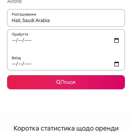
Airbnb
Розташування
Отримавши результати пошуку, використовуйте для навігації с
Прибуття
Виїзд
Пошук
Коротка статистика щодо оренди