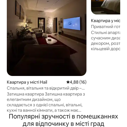
Квартира у місті H
Приватний готель
винятковим комфо
Стильні апартамен
сучасним дизайн
декором, розташо
кільцевій дорозі 
вітальня з розкіш
додає винятковог
з великим екран
всіх програм пер
спальня з розкіш
оригінальним диз
Квартира у місті Hail
Середня оцінка: 4,88 з 5, відгу
4,88 (16)
сучасна ванна кі
Спальня, вітальня та відкритий двір –
необхідним. Прак
окремий вхід, самостійний вхід
Затишна квартира Затишна квартира з
мікрохвильовою п
елегантним дизайном, що
кавоваркою, інс
складається з однієї спальні, вітальні,
приготування v60 
кухні та ванної кімнати, а також має
холодильником д
Популярні зручності в помешканнях
відкритий сад із місцями для сидіння,
ваших потреб. М
де можна насолодитися спокійною
для відпочинку в місті град
швидкий Інтернет
атмосферою, і окремий вхід на