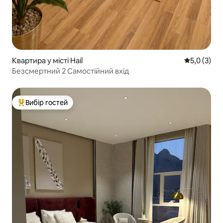
Квартира у місті Hail
Середня оці
5,0 (3)
Безсмертний 2 Самостійний вхід
Вибір гостей
Топ вибір гостей