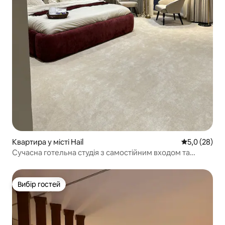
Квартира у місті Hail
Середня оцін
5,0 (28)
Сучасна готельна студія з самостійним входом та
видом на гори Агда
Вибір гостей
Вибір гостей