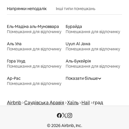
Напрямки неподалік
Інші типи помешкань
Ель-Мадіна аль-Муноввара
Бурайда
Помешкання для відпочинку
Помешкання для відпочинку
Аль Ула
Uyun Al Jawa
Помешкання для відпочинку
Помешкання для відпочинку
Гора Ухуд
Аль-Букейрія
Помешкання для відпочинку
Помешкання для відпочинку
Ар-Рас
Показати більше
Помешкання для відпочинку
Airbnb
Саудівська Аравія
Хаїль
Hail
град
© 2026 Airbnb, Inc.