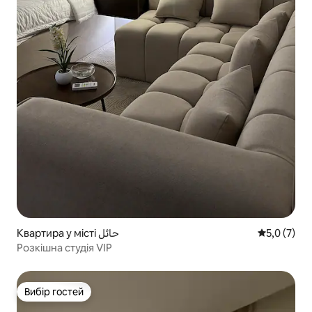
Квартира у місті حائل
Середня оці
5,0 (7)
Розкішна студія VIP
Вибір гостей
Вибір гостей