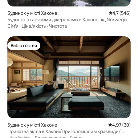
Будинок у місті Хаконе
Середня оцінк
4,7 (546)
Будинок з гарячими джерелами в Хаконе від Norwegian
Icons
Сім’я
·
Ціна/якість
·
Чистота
Вибір гостей
Вибір гостей
Будинок у місті Хаконе
Середня оцінк
4,97 (30)
Приватна вілла в Хаконі/Приголомшливі краєвиди/
Макс. 10 гостей
Ціна/якість
·
Розташування
·
Кухня