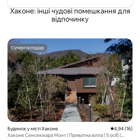
Хаконе: інші чудові помешкання для
відпочинку
Супергосподар
Супергосподар
Будинок у місті Хаконе
Середня оцінк
4,94 (16)
Хаконе Сенсекіхара Монт | Приватна вілла | 5 осіб |