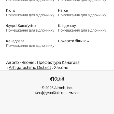
Кіото
Наґоя
Помешкання для відпочинку
Помешкання для відпочинку
Фуджі-Каваґучіко
Шінджюку
Помешкання для відпочинку
Помешкання для відпочинку
Канадзава
Показати більше
Помешкання для відпочинку
Airbnb
Японія
Префектура Канагава
Ashigarashimo District
Хаконе
© 2026 Airbnb, Inc.
Конфіденційність
Умови