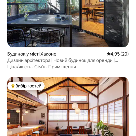
Будинок у місті Хаконе
Середня оцінк
4,95 (20)
Дизайн архітектора | Новий будинок для оренди |
Барбекю | Квазіприродне джерело термальної води |
Ціна/якість
·
Сім’я
·
Приміщення
Безкоштовне паркування для 2 автомобілів | Максимум
6 осіб | SHIKI HAKONE
Вибір гостей
Топ вибір гостей