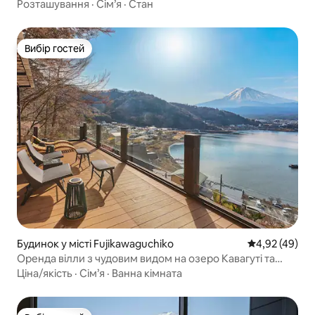
Безкоштовне паркування для 2 машин | Автобусна
Розташування
·
Сім’я
·
Стан
зупинка та магазин 5 хвилин пішки
Вибір гостей
Вибір гостей
Будинок у місті Fujikawaguchiko
Середня оцінк
4,92 (49)
Оренда вілли з чудовим видом на озеро Кавагуті та
гору Фудзі Просторий балкон з накритим дахом і
Ціна/якість
·
Сім’я
·
Ванна кімната
сауною