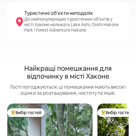
Туристичні об’єкти неподалік
До найпопулярніших туристичних об’єктів у
місті Хаконе належать Lake Ashi, Onshi Hakone
Park і Forest Adventure Hakone
Найкращі помешкання для
відпочинку в місті Хаконе
Гості погоджуються: ці помешкання мають високі
оцінки за розташування, чистоту та інше.
Вибір гостей
Вибір гостей
Топ вибір гостей
Топ вибір гостей