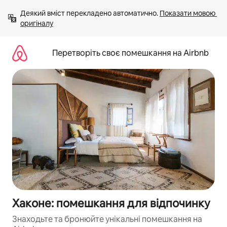
Перейти
Деякий вміст перекладено автоматично. 
Показати мовою 
до
оригіналу
вмісту
Перетворіть своє помешкання на Airbnb
Хаконе: помешкання для відпочинку
Знаходьте та бронюйте унікальні помешкання на