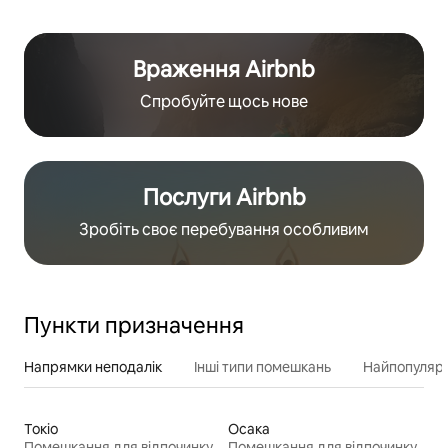
Враження Airbnb
Спробуйте щось нове
Послуги Airbnb
Зробіть своє перебування особливим
Пункти призначення
Напрямки неподалік
Інші типи помешкань
Найпопулярн
Токіо
Осака
Помешкання для відпочинку
Помешкання для відпочинку