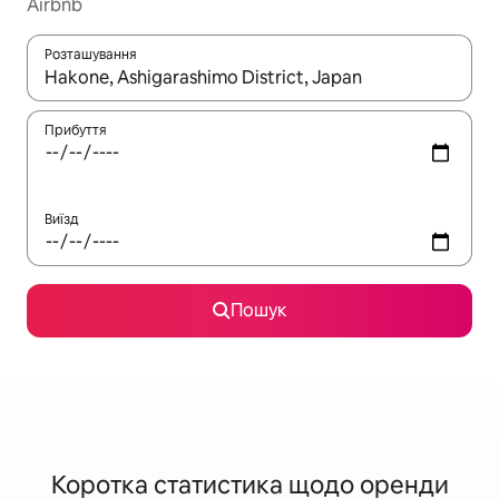
Airbnb
Розташування
Отримавши результати пошуку, використовуйте для навігації с
Прибуття
Виїзд
Пошук
Коротка статистика щодо оренди