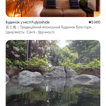
Будинок у місті Fujiyoshida
Середня оц
5 (49)
富士庵｜Традиційний японський будинок біля гори
Фудзі 101 кв. м
Ціна/якість
·
Сім’я
·
Зручності