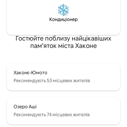
від професійного дизайнера ・Онсен:
онсен Нінодайра, відомий своїми
корисними для шкіри властивостями
Зручності для барбекю: повністю
Кондиціонер
обладнані автентичним грилем для
барбекю Місце для багаття:
відпочиньте біля багаття вночі •
Гостюйте поблизу найцікавіших
Проєктор: насолоджуйтеся фільмами
пам’яток міста Хаконе
на великому екрані ・Сауна та водяна
лазня: сауна та водяна лазня доступні
для користування ・Кімната в
японському стилі: кімната в
японському стилі з татамі для
традиційної японської атмосфери ・
Хаконє-Юмото
Зручності для дітей: ми надаємо
Рекомендують 53 місцевих жителів
дитячий стільчик, дитячий посуд,
футони, іграшки тощо.
Озеро Аші
Рекомендують 74 місцевих жителів