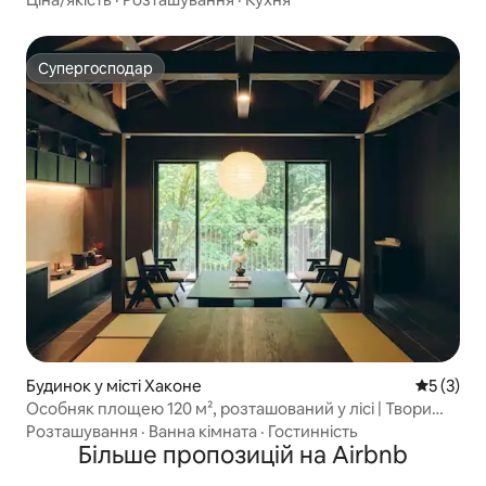
Супергосподар
Супергосподар
Будинок у місті Хаконе
Середня о
5 (3)
Особняк площею 120 м², розташований у лісі | Твори
мистецтва, сауна, напіввідкрита купальня
Розташування
·
Ванна кімната
·
Гостинність
Більше пропозицій на Airbnb