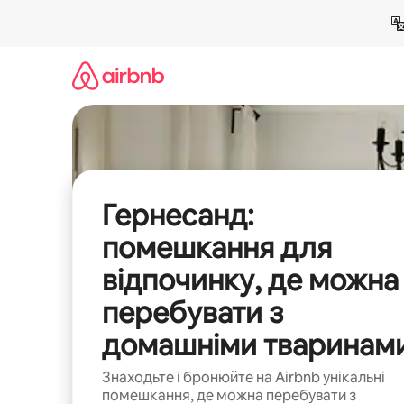
Перейти
до
вмісту
Гернесанд:
помешкання для
відпочинку, де можна
перебувати з
домашніми тваринам
Знаходьте і бронюйте на Airbnb унікальні
помешкання, де можна перебувати з