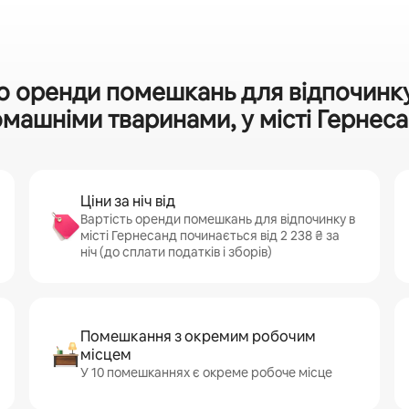
о оренди помешкань для відпочинку
машніми тваринами, у місті Гернес
Ціни за ніч від
Вартість оренди помешкань для відпочинку в
місті Гернесанд починається від 2 238 ₴ за
ніч (до сплати податків і зборів)
Помешкання з окремим робочим
місцем
У 10 помешканнях є окреме робоче місце