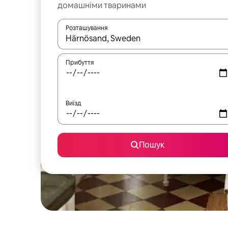
домашніми тваринами
Розташування
Отримавши результати пошуку, використовуйте дл
Прибуття
Виїзд
Пошук