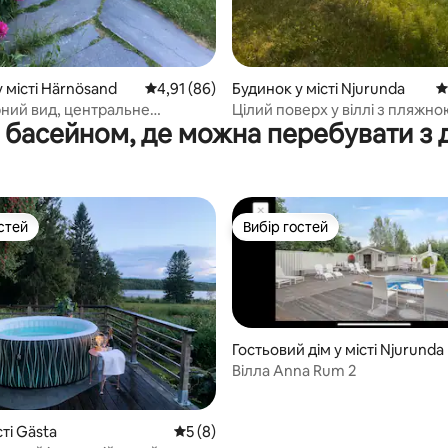
 місті Härnösand
Середня оцінка: 4,91 з 5, відгуки: 86
4,91 (86)
Будинок у місті Njurunda
С
ний вид, центральне
Цілий поверх у віллі з пляжно
 басейном, де можна перебувати з
ання, в декількох хвилинах
ділянкою
ід центру
стей
Вибір гостей
стей
Вибір гостей
Гостьовий дім у місті Njurunda
Вілла Anna Rum 2
сті Gästa
Середня оцінка: 5 з 5, відгуки: 8
5 (8)