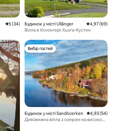
Середня оцінка: 5 з 5, відгуки: 34
5 (34)
Будинок у місті Ullånger
Середня оцінка: 4,97 з
4,97 (69)
Вілла в Уллонгері-Хьога-Кустен
Вибір гостей
Вибір гостей
Будинок у місті Sandöverken
Середня оцінка: 4,93 з
4,93 (54)
Дивовижна вілла з озером на високому
узбережжі