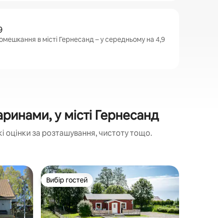
9
омешкання в місті Гернесанд – у середньому на 4,9
ринами, у місті Гернесанд
 оцінки за розташування, чистоту тощо.
Будинок 
Вибір гостей
Вибір г
Вибір гостей
Вибір г
⭐️Затишн
моря та 
Сучасний
будинок 
протоку 