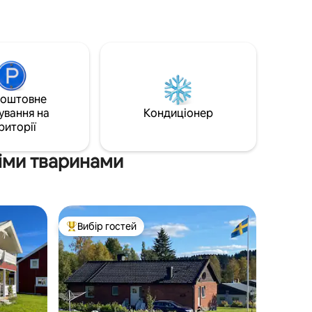
вуличними меблями, гойдалкою та
вугільним грилем.
ger
коштовне
ування на
Кондиціонер
риторії
іми тваринами
Вибір гостей
Топ вибір гостей