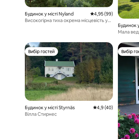
Будинок у місті Nyland
Середня оцінка: 4,95 з
4,95 (99)
Високогірна тиха окрема місцевість у
Будинок у
лісі, біля Хога-Кустен
Мала вед
Вибір гостей
Вибір го
Вибір гостей
Вибір го
Будинок у місті Styrnäs
Середня оцінка: 4,9 з
4,9 (40)
Вілла Стирнес