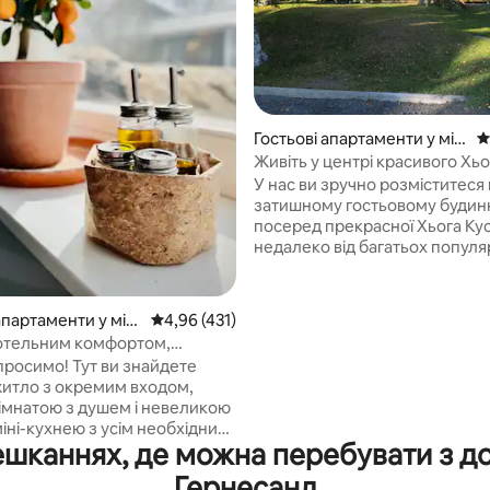
Гостьові апартаменти у міс
С
5, відгуки: 106
ті Kramfors
Живіть у центрі красивого Хьо
Кустена!
У нас ви зручно розміститеся
затишному гостьовому будин
посеред прекрасної Хьога Ку
недалеко від багатьох попул
місць для відпочинку, купання
пішохідних маршрутів, лижних
магазинів, ресторанів, запра
апартаменти у міст
Середня оцінка: 4,96 з 5, відгуки: 431
4,96 (431)
станцій. Зарядний пристрій д
готельним комфортом,
електромобілів. Тут є добре обладнана
и прибирання, постільну
просимо! Тут ви знайдете
невелика кухня, їдальня, вітал
та рушники
итло з окремим входом,
диваном і каміном з пеллетн
імнатою з душем і невеликою
кошиком. Затишна мансарда,
іні-кухнею з усім необхідним
вхід та балкон. Можна позичи
ешканнях, де можна перебувати з до
отування простих страв.
Вугілля для гриля та запальну
юрниця, мікрохвильова піч,
можна придбати за додаткову
Гернесанд