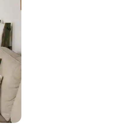
и дотику та гортання.