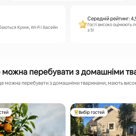
Середній рейтинг: 4,
Гості високо оцінюють п
аються Кухня, Wi-Fi і Басейн
з 5!
можна перебувати з домашніми тва
де можна перебувати з домашніми тваринами, мають високі
стей
Вибір гостей
стей
Топ вибір гостей