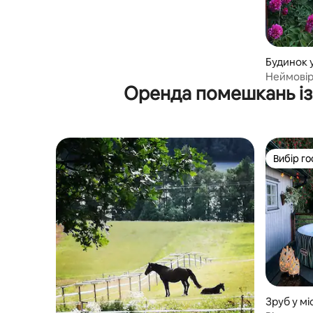
Будинок у
Неймовір
Оренда помешкань із
розташув
ходьби в
Вибір го
Вибір го
Зруб у мі