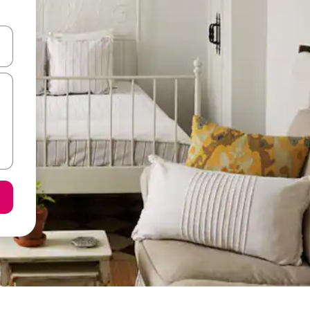
я навігації сторінкою клавіші зі стрілками вгору та вниз або жест