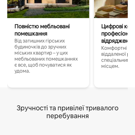
Повністю мебльовані
Цифрові кочі
помешкання
професіонал
відрядження
Від затишних гірських
будиночків до зручних
Комфортні по
міських квартир – у цих
віддаленої роб
мебльованих помешканнях
спеціальним 
є все, щоб почуватися як
місцем.
удома.
Зручності та привілеї тривалого
перебування