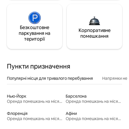
Безкоштовне
Корпоративне
паркування на
помешкання
території
Пункти призначення
Популярні місця для тривалого перебування
Напрямки неп
Нью-Йорк
Барселона
Оренда помешкань на місяць
Оренда помешкань на місяць
Флоренція
Афіни
Оренда помешкань на місяць
Оренда помешкань на місяць