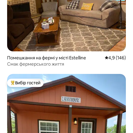
Помешкання на фермі у місті Estelline
Середня оцінк
4,9 (146)
Смак фермерського життя
Вибір гостей
Топ вибір гостей