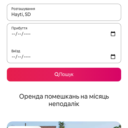
Розташування
Отримавши результати пошуку, використовуйте для навігації с
Прибуття
Виїзд
Пошук
Оренда помешкань на місяць
неподалік