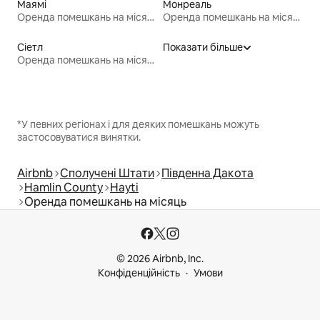
Маямі
Монреаль
Оренда помешкань на місяць
Оренда помешкань на місяць
Сіетл
Показати більше
Оренда помешкань на місяць
*У певних регіонах і для деяких помешкань можуть
застосовуватися винятки.
Airbnb
Сполучені Штати
Південна Дакота
Hamlin County
Hayti
Оренда помешкань на місяць
© 2026 Airbnb, Inc.
Конфіденційність
Умови