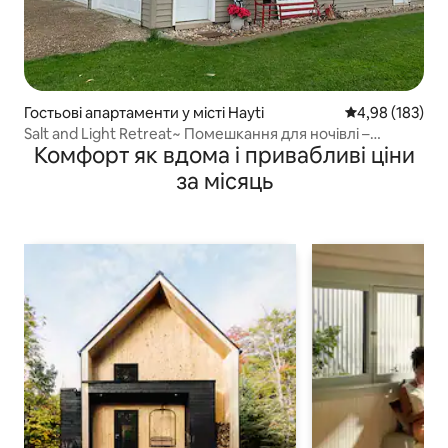
Гостьові апартаменти у місті Hayti
Середня оцінка
4,98 (183)
Salt and Light Retreat~ Помешкання для ночівлі –
Комфорт як вдома і привабливі ціни
сільська місцевість Південної Дакоти
за місяць