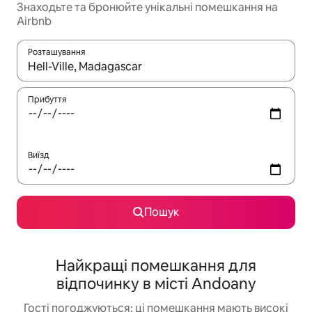
Знаходьте та бронюйте унікальні помешкання на
Airbnb
Розташування
Отримавши результати пошуку, використовуйте для навігації с
Прибуття
Виїзд
Пошук
Найкращі помешкання для
відпочинку в місті Andoany
Гості погоджуються: ці помешкання мають високі