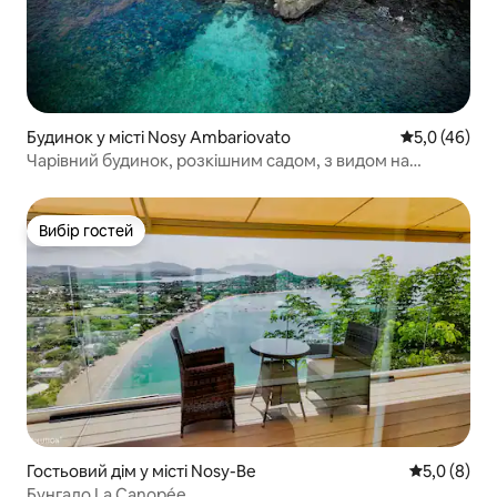
Будинок у місті Nosy Ambariovato
Середня оцін
5,0 (46)
Чарівний будинок, розкішним садом, з видом на
бірюзове море
Вибір гостей
Вибір гостей
Гостьовий дім у місті Nosy-Be
Середня оці
5,0 (8)
Бунгало La Canopée