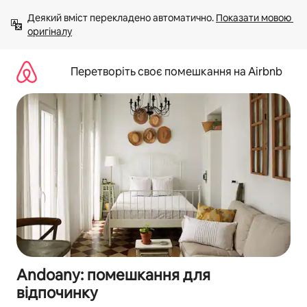
Перейти
Деякий вміст перекладено автоматично. 
Показати мовою 
до
оригіналу
вмісту
Перетворіть своє помешкання на Airbnb
Andoany: помешкання для
відпочинку