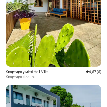
Квартира у місті Hell-Ville
Середня оцін
4,67 (6)
Квартира «Іланг»