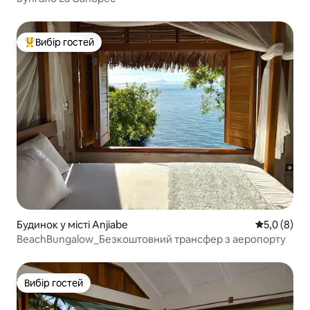
Вибір гостей
Топ вибір гостей
Будинок у місті Anjiabe
Середня оці
5,0 (8)
BeachBungalow_Безкоштовний трансфер з аеропорту
Вибір гостей
Вибір гостей