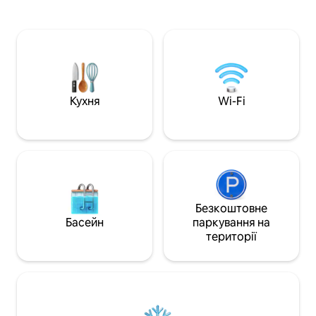
ідеально підходить для сімей або
човні від Носі-Бе.
перебування з друзями. Прямий
queen-size). Гаря
доступ до незайманого пляжу. 🌞
відкритому повіт
Приголомшливі краєвиди на океан,
природою. Можлив
ідеальні для споглядання заходів
разового харчува
сонця та моментів відпочинку. Енн,
масажний салон,
Сідоні, Коко та Хосе подбають про все
аеропорту або NB
під час цього унікального
дітей віком до 10 р
Кухня
Wi-Fi
перебування.
Безкоштовне
Басейн
паркування на
території