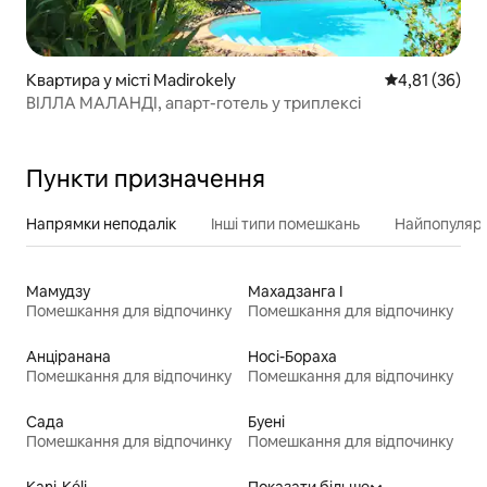
Квартира у місті Madirokely
Середня оцінк
4,81 (36)
ВІЛЛА МАЛАНДІ, апарт-готель у триплексі
Пункти призначення
Напрямки неподалік
Інші типи помешкань
Найпопулярн
Мамудзу
Махадзанга I
Помешкання для відпочинку
Помешкання для відпочинку
Анціранана
Носі-Бораха
Помешкання для відпочинку
Помешкання для відпочинку
Сада
Буені
Помешкання для відпочинку
Помешкання для відпочинку