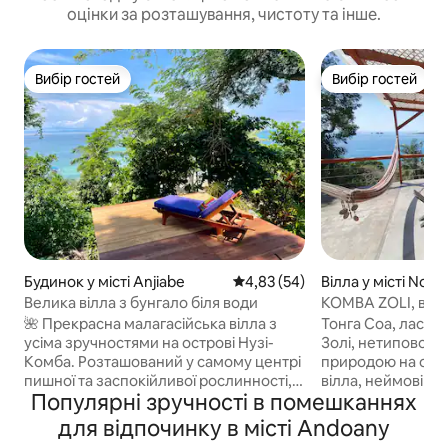
оцінки за розташування, чистоту та інше.
Вибір гостей
Вибір гостей
Вибір гостей
Вибір гостей
Будинок у місті Anjiabe
Середня оцінка: 4,83 з 5, відгу
4,83 (54)
Вілла у місті Nos
to
Велика вілла з бунгало біля води
KOMBA ZOLI, вілл
🌺 Прекрасна малагасійська вілла з
Тонга Соа, ласка
усіма зручностями на острові Нузі-
Золі, нетипової в
Комба. Розташований у самому центрі
природою на остр
пишної та заспокійливої рослинності,
вілла, неймовірни
Популярні зручності в помешканнях
він пропонує затишну й автентичну
спокій вітають ва
атмосферу. Прибудоване бунгало з
повній безтурботн
для відпочинку в місті Andoany
ванною кімнатою доповнює комплекс і
автентичності в N