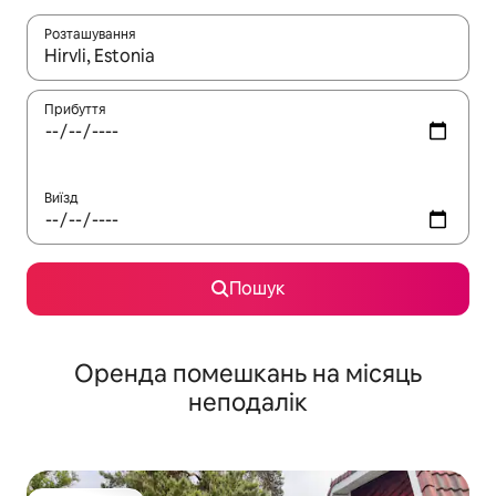
Розташування
Отримавши результати пошуку, використовуйте для навігації с
Прибуття
Виїзд
Пошук
Оренда помешкань на місяць
неподалік