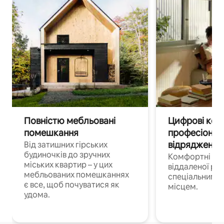
Повністю мебльовані
Цифрові кочі
помешкання
професіонал
відрядження
Від затишних гірських
будиночків до зручних
Комфортні по
міських квартир – у цих
віддаленої роб
мебльованих помешканнях
спеціальним 
є все, щоб почуватися як
місцем.
удома.