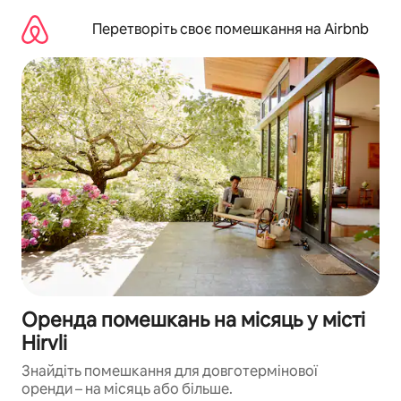
Перейти
до
Перетворіть своє помешкання на Airbnb
вмісту
Оренда помешкань на місяць у місті
Hirvli
Знайдіть помешкання для довготермінової
оренди – на місяць або більше.