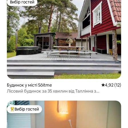
Вибір гостей
Вибір гостей
Будинок у місті Sõitme
Середня оцінк
4,92 (12)
Лісовий будинок за 35 хвилин від Таллінна з
гідромасажною ванною та сауною
Вибір гостей
Топ вибір гостей