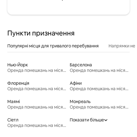
Пункти призначення
Популярні місця для тривалого перебування
Напрямки неп
Нью-Йорк
Барселона
Оренда помешкань на місяць
Оренда помешкань на місяць
Флоренція
Афіни
Оренда помешкань на місяць
Оренда помешкань на місяць
Маямі
Монреаль
Оренда помешкань на місяць
Оренда помешкань на місяць
Сіетл
Показати більше
Оренда помешкань на місяць