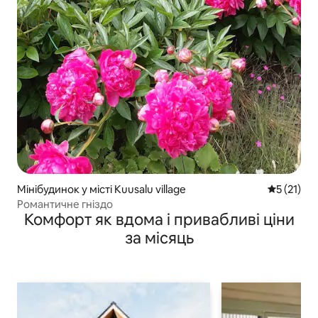
Мінібудинок у місті Kuusalu village
Середня оц
5 (21)
Романтичне гніздо
Комфорт як вдома і привабливі ціни
за місяць