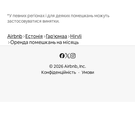
*У певних регіонах і для деяких помешкань можуть
застосовуватися винятки.
Airbnb
Естонія
Гар'юмаа
Hirvli
Оренда помешкань на місяць
© 2026 Airbnb, Inc.
Конфіденційність
Умови