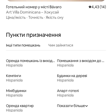
Готельний номер у місті Bávaro
Середня оцінк
4,43 (14)
Art Villa Dominicana – Хокусай
Ціна/якість
·
Точність
·
Якість сну
Пункти призначення
Інші типи помешкань
Чим зайнятися
Оренда помешкань із виходом до пляжу
Помешкання з виходом до озера
Hispaniola
Hispaniola
Кемпінги
Будинки на дереві
Hispaniola
Hispaniola
Мінібудинки
Апарт-готелі
Hispaniola
Hispaniola
Оренда квартир
Показати більше
Hispaniola