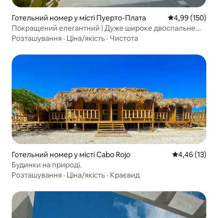
Готельний номер у місті Пуерто-Плата
Середня оцінка
4,99 (150)
Покращений елегантний | Дуже широке двоспальне
ліжко | Сніданок включено |
Розташування
·
Ціна/якість
·
Чистота
Готельний номер у місті Cabo Rojo
Середня оцінк
4,46 (13)
Будинки на природі.
Розташування
·
Ціна/якість
·
Краєвид