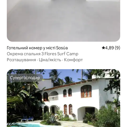
Готельний номер у місті Sosúa
Середня оцін
4,89 (9)
Окрема спальня 3 Flores Surf Camp
Розташування
·
Ціна/якість
·
Комфорт
Супергосподар
Супергосподар