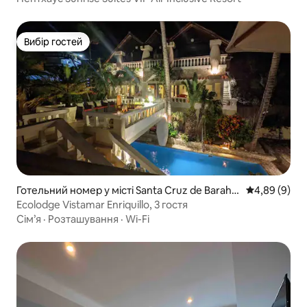
Вибір гостей
Вибір гостей
Готельний номер у місті Santa Cruz de Baraho
Середня оцін
4,89 (9)
na
Ecolodge Vistamar Enriquillo, 3 гостя
Сім’я
·
Розташування
·
Wi-Fi