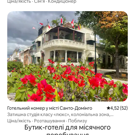
Ціна/якість
·
Сім’я
·
Кондиціонер
Готельний номер у місті Санто-Домінго
Середня оцінк
4,52 (52)
Затишна студія класу «люкс», колоніальна зона,
безкоштовний сніданок
Ціна/якість
·
Розташування
·
Поблизу
Бутик-готелі для місячного