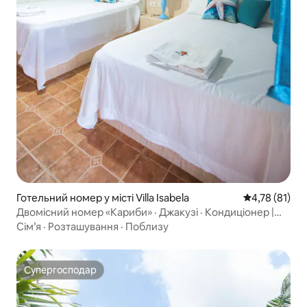
Готельний номер у місті Villa Isabela
Середня оцінк
4,78 (81)
Двомісний номер «Кариби» · Джакузі · Кондиціонер |
Вілла Yudith
Сім’я
·
Розташування
·
Поблизу
Супергосподар
Супергосподар