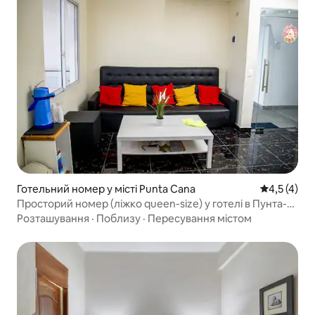
Готельний номер у місті Punta Cana
Середня оці
4,5 (4)
Просторий номер (ліжко queen-size) у готелі в Пунта-
Кана
Розташування
·
Поблизу
·
Пересування містом