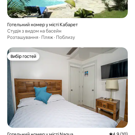
Готельний номер у місті Кабарет
Студія з видом на басейн
Розташування
·
Пляж
·
Поблизу
Вибір гостей
Вибір гостей
Готельний номер у місті Nagua
Середня оцін
4,9 (10)