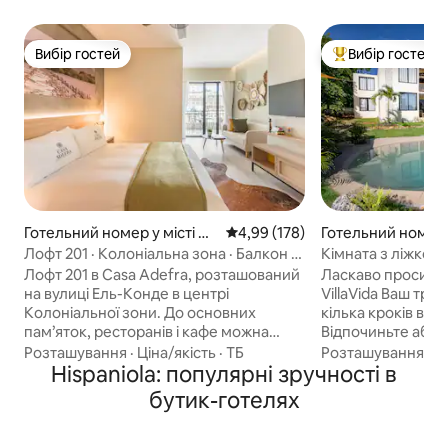
Вибір гостей
Вибір гостей
Вибір гостей
Топ вибір гостей
Готельний номер у місті Са
Середня оцінка: 4,99 з 5, відгук
4,99 (178)
Готельний номер у
нто-Домінго
s Galeras
Лофт 201 · Колоніальна зона · Балкон +
Кімната з ліжком 
сніданок
Playita – VillaVida
Лофт 201 в Casa Adefra, розташований
Ласкаво просимо
на вулиці Ель-Конде в центрі
VillaVida Ваш тро
Колоніальної зони. До основних
кілька кроків від
пам’яток, ресторанів і кафе можна
Відпочиньте або 
легко дійти пішки. У цьому лофті є
приголомшливому
Розташування
·
Ціна/якість
·
ТБ
Розташування
·
Ц
приватний балкон із видом на вулицю
Hispaniola: популярні зручності в
Наші просторі н
Ель-Конде. Особливості номера: -
ліжком пропоную
бутик-готелях
Доступ до кімнати без ключа -
освітлення, вид н
Приватна ванна кімната - Смарт-
РОЗТАШУВАННЯ • La Playita 3 хв пішк
телевізор з місцевим кабельним
• Центр міста 15 