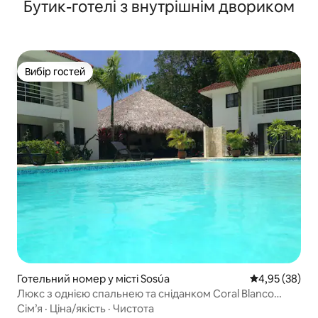
Бутик-готелі з внутрішнім двориком
Вибір гостей
Вибір гостей
Готельний номер у місті Sosúa
Середня оцінк
4,95 (38)
Люкс з однією спальнею та сніданком Coral Blanco
Sosua
Сім’я
·
Ціна/якість
·
Чистота