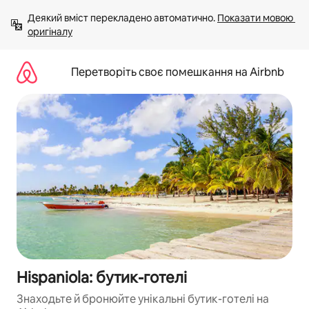
Перейти
Деякий вміст перекладено автоматично. 
Показати мовою 
до
оригіналу
вмісту
Перетворіть своє помешкання на Airbnb
Hispaniola: бутик-готелі
Знаходьте й бронюйте унікальні бутик-готелі на