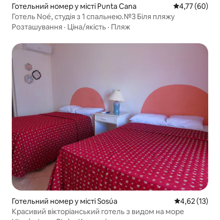
Готельний номер у місті Punta Cana
Середня оцінк
4,77 (60)
Готель Noé, студія з 1 спальнею.№3 Біля пляжу
Розташування
·
Ціна/якість
·
Пляж
Готельний номер у місті Sosúa
Середня оцінк
4,62 (13)
Красивий вікторіанський готель з видом на море