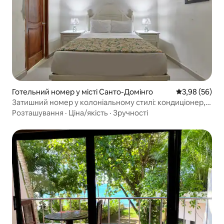
Готельний номер у місті Санто-Домінго
Середня оцінк
3,98 (56)
Затишний номер у колоніальному стилі: кондиціонер,
Wi-Fi і зона відпочинку
Розташування
·
Ціна/якість
·
Зручності