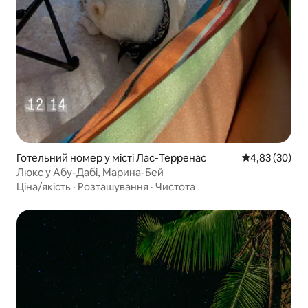
Готельний номер у місті Лас-Терренас
Середня оцінк
4,83 (30)
Люкс у Абу-Дабі, Марина-Бей
Ціна/якість
·
Розташування
·
Чистота