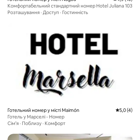
Комфортабельний стандартний номер Hotel Juliana 103
Розташування
·
Доступ
·
Гостинність
Готельний номер у місті Maimón
Середня оці
5,0 (4)
Готель у Марселі - Номер
Сім’я
·
Поблизу
·
Комфорт