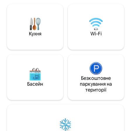
телебаченням і Netflix - Сейф у номері;
Кондиціонер • Басейн • Спільна кухня •
- Кондиціонер. - Електричний
Wi-Fi • Паркінг • Рушники • Засоби для
водонагрівач. - Кухня з двокамерною
ванної кімнати • Відеоспостереження •
електричною плитою - Безкоштовний
Питна вода • Кава • Коворкінг
високошвидкісний Wi-Fi. Щоденне
ДОДАТКОВА ПОСЛУГА • П
прибирання та сніданок включені
Консьєрж/екскурс
Кухня
Wi-Fi
Стійка реєстрації працює цілодобово
Безкоштовне
Басейн
паркування на
території