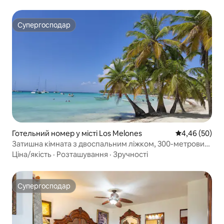
Супергосподар
Супергосподар
Готельний номер у місті Los Melones
Середня оцінка
4,46 (50)
Затишна кімната з двоспальним ліжком, 300-метровий
пляж, кондиціонер, безкоштовний пар
Ціна/якість
·
Розташування
·
Зручності
Супергосподар
Супергосподар