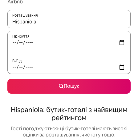
Airbnb
Розташування
Отримавши результати пошуку, використовуйте для навігації с
Прибуття
Виїзд
Пошук
Hispaniola: бутик-готелі з найвищим
рейтингом
Гості погоджуються: ці бутик-готелі мають високі
оцінки за розташування, чистоту тощо.