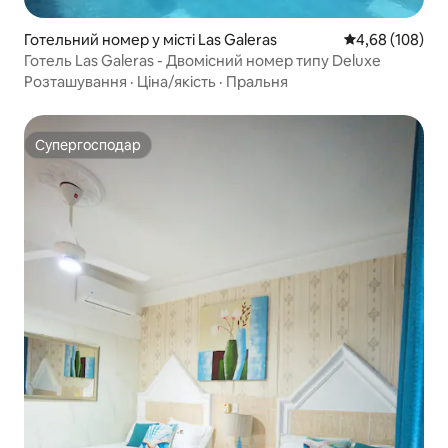
Готельний номер у місті Las Galeras
Середня оцінка:
4,68 (108)
Готель Las Galeras - Двомісний номер типу Deluxe
Розташування
·
Ціна/якість
·
Пральня
Супергосподар
Супергосподар