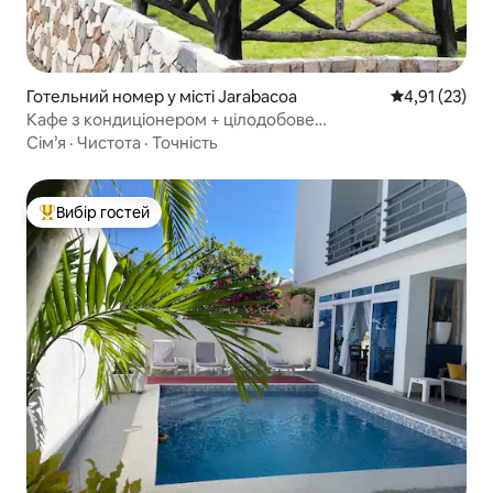
Готельний номер у місті Jarabacoa
Середня оцінк
4,91 (23)
Кафе з кондиціонером + цілодобове
електропостачання | Rancho Las Guazaras
Сім’я
·
Чистота
·
Точність
Вибір гостей
Топ вибір гостей