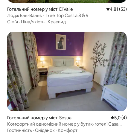
Готельний номер у місті El Valle
Середня оцінк
4,81 (53)
Лодж Ель-Вальє - Tree Top Casita 8 & 9
Сім’я
·
Ціна/якість
·
Краєвид
Готельний номер у місті Sosua
Середня оці
5,0 (4)
Комфортний одномісний номер у бутик-готелі Casa
Valeria
Гостинність
·
Сніданок
·
Комфорт