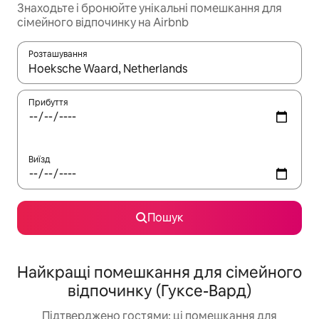
Знаходьте і бронюйте унікальні помешкання для
сімейного відпочинку на Airbnb
Розташування
Отримавши результати пошуку, використовуйте для навігації с
Прибуття
Виїзд
Пошук
Найкращі помешкання для сімейного
відпочинку (Гуксе-Вард)
Підтверджено гостями: ці помешкання для