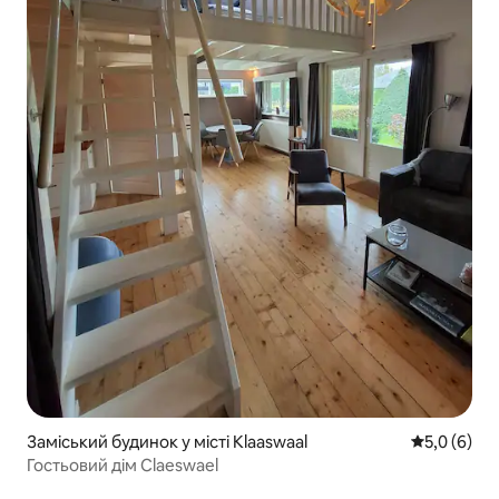
Заміський будинок у місті Klaaswaal
Середня оці
5,0 (6)
Гостьовий дім Claeswael