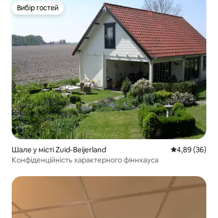
Вибір гостей
Вибір гостей
Шале у місті Zuid-Beijerland
Середня оцінка
4,89 (36)
Конфіденційність характерного фіннхауса