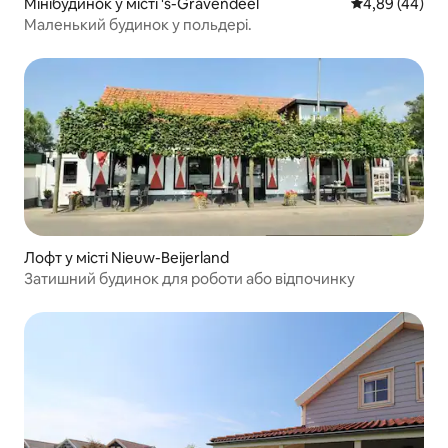
Мінібудинок у місті 's-Gravendeel
Середня оцінка
4,89 (44)
Маленький будинок у польдері.
Лофт у місті Nieuw-Beijerland
Затишний будинок для роботи або відпочинку