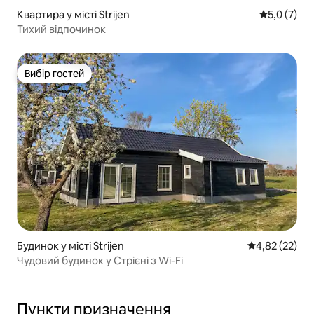
Квартира у місті Strijen
Середня оці
5,0 (7)
Тихий відпочинок
Вибір гостей
Вибір гостей
Будинок у місті Strijen
Середня оцінк
4,82 (22)
Чудовий будинок у Стрієні з Wi-Fi
Пункти призначення