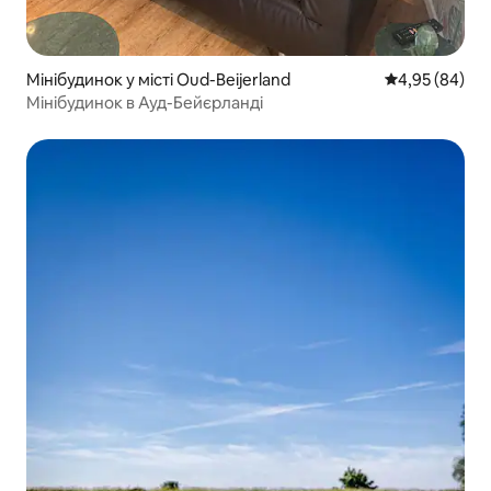
Мінібудинок у місті Oud-Beijerland
Середня оцінка
4,95 (84)
Мінібудинок в Ауд-Бейєрланді