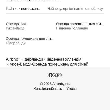
Інші типи помешкань
Найпопулярніші пам’ятки поблизу
Оренда вілл
Оренда помешкань для сімей
Гуксе-Вард
Південна Голландія
Оренда помешкань для сімей
Нідерланди
Airbnb
Нідерланди
Південна Голландія
Гуксе-Вард
Оренда помешкань для сімей
© 2026 Airbnb, Inc.
Конфіденційність
Умови