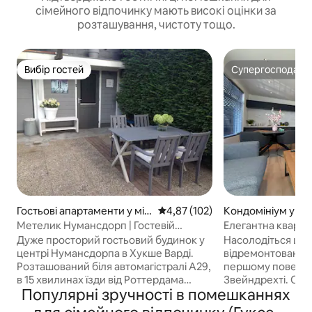
сімейного відпочинку мають високі оцінки за
розташування, чистоту тощо.
Вибір гостей
Супергосподар
Вибір гостей
Супергосподар
Гостьові апартаменти у міс
Середня оцінка: 4,87 з 5, відгук
4,87 (102)
Кондомініум у міс
ті Numansdorp
cht
Метелик Нумансдорп | Гостевій
Елегантна кварт
будинок 1-8 осіб.
поверсі
Дуже просторий гостьовий будинок у
Насолодіться ці
центрі Нумансдорпа в Хукше Варді.
відремонтованою
Розташований біля автомагістралі A29,
першому поверсі
в 15 хвилинах їзди від Роттердама
Звейндрехті. Суч
Популярні зручності в помешканнях
(AHOY, Euromast, Erasmusbrug), 20
забезпечує комфор
хвилинах їзди (на автомобілі або
Роттердам знаход