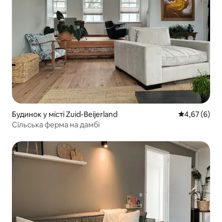
Будинок у місті Zuid-Beijerland
Середня оцін
4,67 (6)
Сільська ферма на дамбі