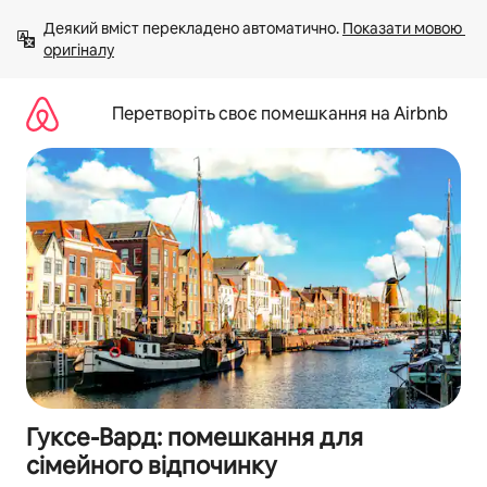
Перейти
Деякий вміст перекладено автоматично. 
Показати мовою 
до
оригіналу
вмісту
Перетворіть своє помешкання на Airbnb
Гуксе-Вард: помешкання для
сімейного відпочинку