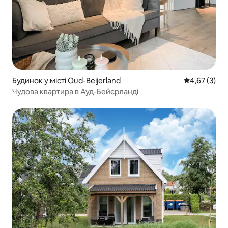
Будинок у місті Oud-Beijerland
Середня оцін
4,67 (3)
Чудова квартира в Ауд-Бейєрланді