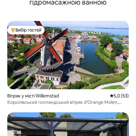
гідромасажною ванною
Вибір гостей
Топ вибір гостей
Вітряк у місті Willemstad
Середня оцін
5,0 (53)
Королівський голландський вітряк d’Orange Molen,
Нідерланди