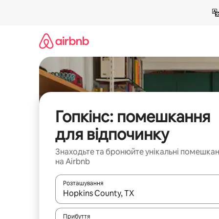
Перейти
до
вмісту
Гопкінс: помешкання
для відпочинку
Знаходьте та бронюйте унікальні помешка
на Airbnb
Розташування
Отримавши результати пошуку, використовуйте дл
Прибуття