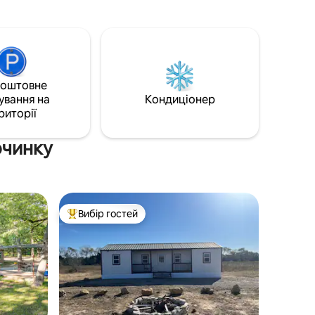
телевізорами Roku Готово до потокової
ішніми
передачі. * Усі спальні мають суміжну
 й
кімнату Приватні ванні кімнати з
затишним
антикварними лапами Ванни. *
Розслабляючий двір. * Стіл для
 яке
настольного футболу * Кукурудзяна
дігріву
лунка
коштовне
ування на
Кондиціонер
риторії
очинку
Вибір гостей
Топ вибір гостей