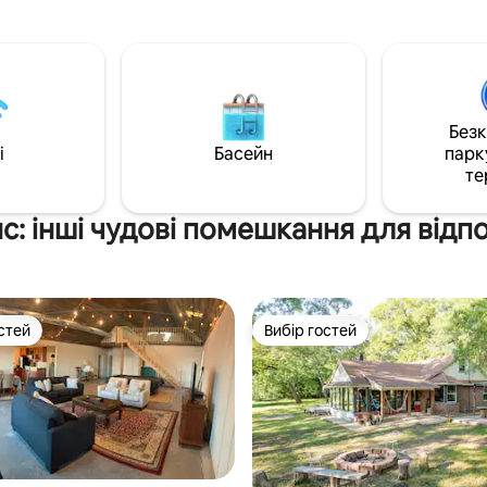
веранда з гойдалками та зовн
итій терасі ванни, цей
кріслами, де можна відпочити
ний будинок на дереві - це
насолодитися спокійним та 
комфорт, пов 'язані з
життям країни. Крім того, є місце для
ми та фантазією.
багаття на відкритому повітрі,
можна використовувати для пі
Без
або приготування смор.
i
Басейн
парк
те
нс: інші чудові помешкання для відп
стей
Вибір гостей
стей
Вибір гостей