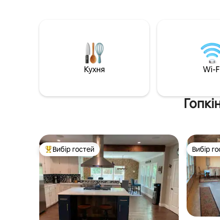
35%>30 днів). Вміщує 9 осіб, є кілька
напівзакр
ліжок, диванів і розкладних ліжок,
романтич
розташована в тихому районі. Весь
розкіш і 
будинок, крім гаража та 2 шаф.
веселоща
Насолоджуйтеся обідньою зоною/
робочим простором зі швидким Wi-Fi.
Повністю обладнана кухня, пральна
Кухня
Wi-F
машина/сушильна машина, постільна
білизна та рушники – все необхідне
для дому далеко від дому. Великий
огороджений двір із грилем,
Гопкі
сковорідкою та безкоштовною
парковкою!
Вибір гостей
Вибір го
Топ вибір гостей
Вибір го