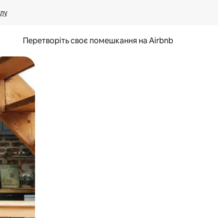
лу
Перетворіть своє помешкання на Airbnb
и дотику та гортання.