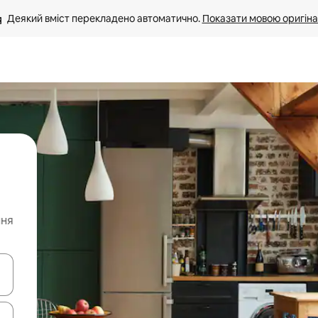
Деякий вміст перекладено автоматично. 
Показати мовою оригіна
ння
я навігації сторінкою клавіші зі стрілками вгору та вниз або жест