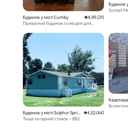
Будинок у
gs
Sunset Me
Будинок у місті Cumby
Середня оцінка: 4,95 з
4,95 (21)
Приватний будинок із місцем для
вогнища та пікніка
Квартира 
Еклектич
№1
Будинок у місті Sulphur Sprin
Середня оцінка: 4,52 з
4,52 (44)
gs
Тиша та гарний ставок – BB2