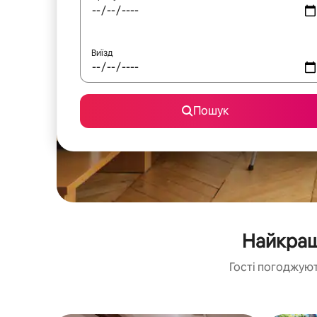
Виїзд
Пошук
Найкращі
Гості погоджуют