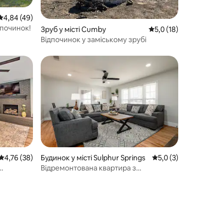
Середня оцінка: 4,84 з 5, відгуки: 49
4,84 (49)
дпочинок!
Зруб у місті Cumby
Середня оцінка: 5,0 
5,0 (18)
Відпочинок у заміському зрубі
Середня оцінка: 4,76 з 5, відгуки: 38
4,76 (38)
Будинок у місті Sulphur Springs
Середня оцінка: 5,0
5,0 (3)
Відремонтована квартира з
3 спальнями недалеко від центру міста