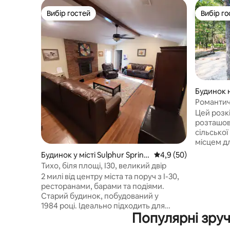
Вибір гостей
Вибір го
Вибір гостей
Вибір го
Будинок н
int
Романтич
дереві в L
Цей розк
розташова
сільської
місцем д
та відпоч
Будинок у місті Sulphur Spring
Середня оцінка: 4,9 з
4,9 (50)
години на
s
Тихо, біля площі, I30, великий двір
озерами. Незалежно від того, чи в
2 милі від центру міста та поруч з I-30,
відпочив
ресторанами, барами та подіями.
розміру K
Старий будинок, побудований у
футів над
1984 році. Ідеально підходить для
подушок і
Популярні зруч
довгострокових ділових або сімейних
гамака роз
поїздок (величезна місячна знижка
приймаєт