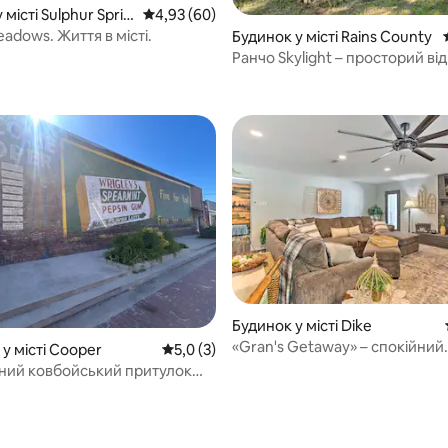
 місті Sulphur Sprin
Середня оцінка: 4,93 з 5, відгуки: 60
4,93 (60)
adows. Життя в місті.
Будинок у місті Rains County
Ранчо Skylight – просторий ві
 5, відгуки: 21
Будинок у місті Dike
«Gran's Getaway» – спокійний
у місті Cooper
Середня оцінка: 5,0 з 5, відгуки: 3
5,0 (3)
відпочинок у Техасі
ний ковбойський притулок
 5, відгуки: 44