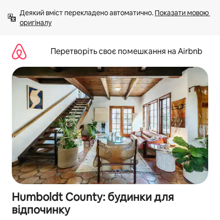
Перейти
Деякий вміст перекладено автоматично. 
Показати мовою 
до
оригіналу
вмісту
Перетворіть своє помешкання на Airbnb
Humboldt County: будинки для
відпочинку