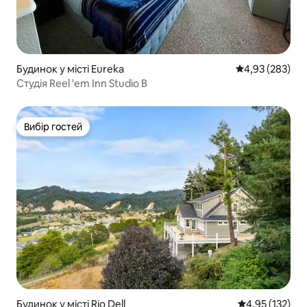
Будинок у місті Eureka
Середня оцінка:
4,93 (283)
Студія Reel 'em Inn Studio B
Вибір гостей
Вибір гостей
Будинок у місті Rio Dell
Середня оцінка
4,95 (132)