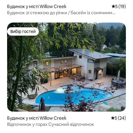
Будинок у місті Willow Creek
Середня оц
5 (19)
Будинок зі стежкою до річки / басейн із сонячним
підігрівом
Вибір гостей
Вибір гостей
Будинок у місті Willow Creek
Середня оц
5 (24)
Відпочинок у горах Сучасний відпочинок