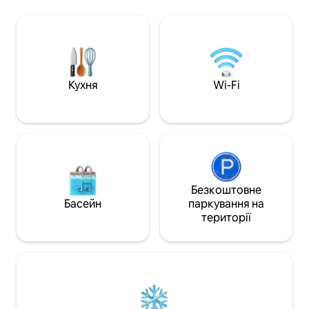
цього архітектур
розкішним душем із плитки з
простору з одні
величезною дощовою душовою
насолоджуватися
головкою та 6 розпилювачами для
заходами сонця н
тіла, ліжком преміум-класу та
Арката - дуже др
постільною білизною, повністю
невелике містеч
укомплектованою кухнею з усіма
стильними враже
новими приладами, включаючи
Кухня
Wi-Fi
помешканні, розт
кавоварку Breville Vertuo з капсулами
міста.
для кави та вибором чаю. Огороджене
патіо з газовим грилем для барбекю та
гідромасажною ванною
Безкоштовне
Басейн
паркування на
території