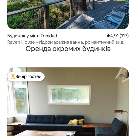
Будинок у місті Trinidad
Середня оцінка
4,91 (117)
Raven House – гідромасажна ванна, романтичний вид
Оренда окремих будинків
на океан!
Вибір гостей
Топ вибір гостей