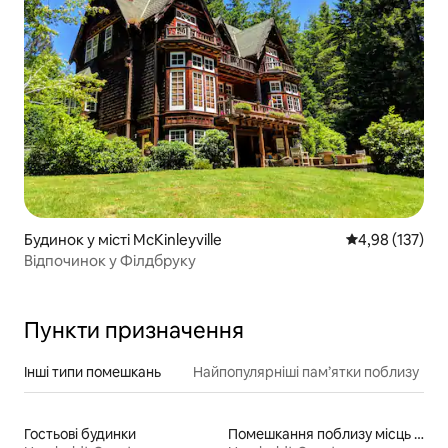
Будинок у місті McKinleyville
Середня оцінка
4,98 (137)
Відпочинок у Філдбруку
Пункти призначення
Інші типи помешкань
Найпопулярніші пам’ятки поблизу
Гостьові будинки
Помешкання поблизу місць для катання на байдарках