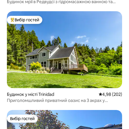
Будинок мрії в Редвудсі з гідромасажною ванною та
сауною
Вибір гостей
Топ вибір гостей
Будинок у місті Trinidad
Середня оцінка:
4,98 (202)
Приголомшливий приватний оазис на 3 акрах у
Тринідаді!
Вибір гостей
Вибір гостей