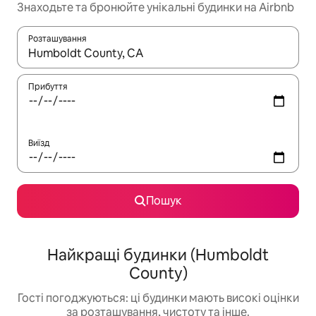
Знаходьте та бронюйте унікальні будинки на Airbnb
Розташування
Отримавши результати пошуку, використовуйте для навігації с
Прибуття
Виїзд
Пошук
Найкращі будинки (Humboldt
County)
Гості погоджуються: ці будинки мають високі оцінки
за розташування, чистоту та інше.