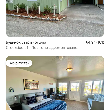
Будинок у місті Fortuna
Середня оцінка
4,94 (101)
Creekside #1 – Повністю відремонтовано.
Вибір гостей
Вибір гостей