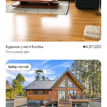
Будинок у місті Eureka
Середня оцінка
4,97 (221)
Гостьовий дім
Вибір гостей
Вибір гостей