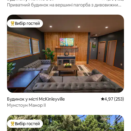
Приватний будинок на вершині пагорба з дивовижними
краєвидами!
Вибір гостей
Топ вибір гостей
Будинок у місті McKinleyville
Середня оцінка
4,97 (253)
Мунстоун Манор II
Вибір гостей
Топ вибір гостей