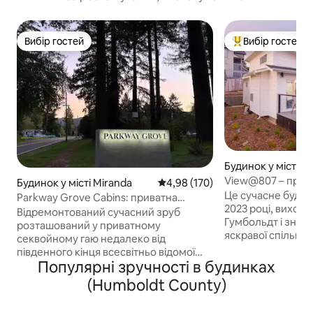
Вибір гостей
Вибір гостей
Вибір гостей
Топ вибір гостей
Будинок у місті А
View@807 – прогу
Будинок у місті Miranda
Середня оцінка: 4,98 з 5, відгук
4,98 (170)
Каліфорнійського
Це сучасне будів
Parkway Grove Cabins: приватна
університету Гум
2023 році, виходи
гідромасажна ванна та спа-душ
Відремонтований сучасний зруб
Гумбольдт і знахо
розташований у приватному
яскравої спільнот
секвойному гаю недалеко від
всього в декілько
південного кінця всесвітньо відомої
Arcata Plaza, Cal 
Популярні зручності в будинках
«Авеню гігантів» у місті Міранда.
Community Forest
Ідеальне місце для відпочинку та
(Humboldt County)
бейсбольного по
розслаблення після довгого дня
Крабса. Відвідайте краб
заходів. Насолоджуйтеся великим