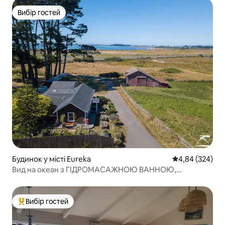
Вибір гостей
Вибір гостей
Будинок у місті Eureka
Середня оцінка:
4,84 (324)
Вид на океан з ГІДРОМАСАЖНОЮ ВАННОЮ,
органічний сад, пропановий барбекю
Вибір гостей
Топ вибір гостей