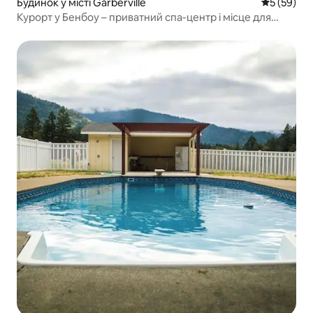
Будинок у місті Garberville
Середня оц
5 (59)
Курорт у Бенбоу – приватний спа-центр і місце для
сімейного відпочинку