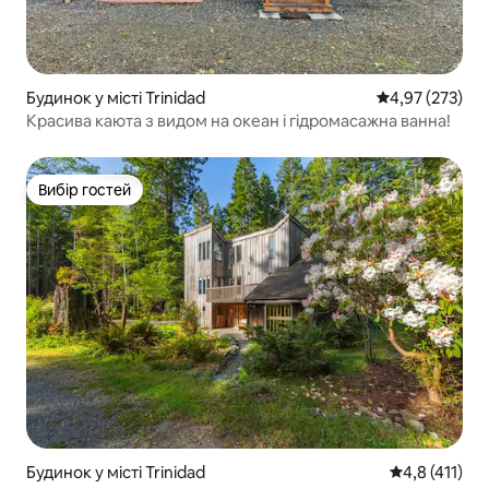
Будинок у місті Trinidad
Середня оцінка
4,97 (273)
Красива каюта з видом на океан і гідромасажна ванна!
Вибір гостей
Вибір гостей
Будинок у місті Trinidad
Середня оцінк
4,8 (411)