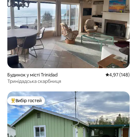
Будинок у місті Trinidad
Середня оцінка
4,97 (148)
Тринідадська скарбниця
Вибір гостей
Топ вибір гостей