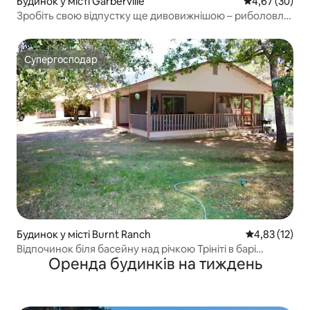
Будинок у місті Garberville
Середня оцінк
4,67 (30)
Зробіть свою відпустку ще дивовижнішою – риболовля
та гідромасажна ванна
Супергосподар
Супергосподар
Будинок у місті Burnt Ranch
Середня оцінк
4,83 (12)
Відпочинок біля басейну над річкою Трініті в барі
Оренда будинків на тиждень
«Хокінс»