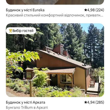
Будинок у місті Eureka
Середня оцінка:
4,98 (224)
Красивий стильний комфортний відпочинок, приватна
гідромасажна ванна.
Вибір гостей
Топ вибір гостей
Будинок у місті Арката
Середня оцінка:
4,94 (285)
Бунгало Trillium в Аркаті