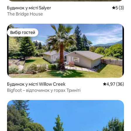
Будинок у місті Salyer
Середня о
5 (3)
The Bridge House
Вибір гостей
Вибір гостей
Будинок у місті Willow Creek
Середня оцінк
4,97 (36)
Bigfoot – відпочинок у горах Триніті