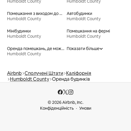
Humboldt County
Humboldt County
Помешкання з виходом до пляжу
Автобудинки
Humboldt County
Humboldt County
Мінібудинки
Помешкання на фермі
Humboldt County
Humboldt County
Оренда помешкань, де можна перебувати з домашніми тваринами
Показати більше
Humboldt County
Airbnb
Сполучені Штати
Каліфорнія
Humboldt County
Оренда будинків
© 2026 Airbnb, Inc.
Конфіденційність
Умови