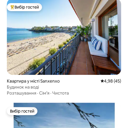
Вибір гостей
Топ вибір гостей
Квартира у місті Sanxenxo
Середня оцінк
4,98 (45)
Будинок на воді
Розташування
·
Сім’я
·
Чистота
Вибір гостей
Вибір гостей