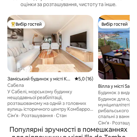
оцінки за розташування, чистоту та інше.
Вибір гостей
Вибір гостей
Топ вибір гостей
Вибір гостей
Заміський будинок у місті Ко
Середня оцінка: 5,0 з 5, відгу
5,0 (16)
мбарро
Сабела
Вілла у місті Sanx
У Сабелі, морському будинку
Будинок з видом 
нещодавньої реабілітації,
Будинок для однієї
розташованому на одній з головних
муніципалітеті Са
вулиць історичного центру Комбарро,
рибальського сел
селища, захищеного спадщиною та
Сім’я
·
Розташування
·
Стан
спальні з ванною 
каталогізованим як художній
кімната з трьома 
Сім’я
·
Розташува
історичний комплекс для будівництва
Популярні зручності в помешканнях
сад з неймовірни
типових рибальських будинків,
лиман Понтеведра