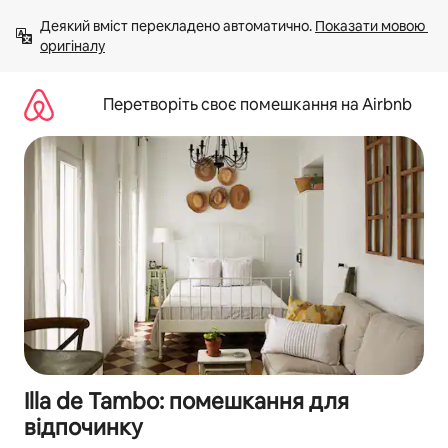
Перейти
Деякий вміст перекладено автоматично. 
Показати мовою 
до
оригіналу
вмісту
Перетворіть своє помешкання на Airbnb
Illa de Tambo: помешкання для
відпочинку