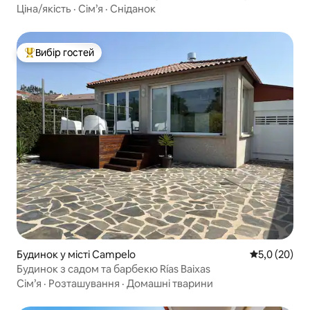
Ціна/якість
·
Сім’я
·
Сніданок
Вибір гостей
Топ вибір гостей
Будинок у місті Campelo
Середня оцін
5,0 (20)
Будинок з садом та барбекю Rías Baixas
Сім’я
·
Розташування
·
Домашні тварини