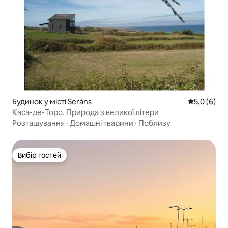
Будинок у місті Seráns
Середня оці
5,0 (6)
Каса-де-Торо. Природа з великої літери
Розташування
·
Домашні тварини
·
Поблизу
Вибір гостей
Вибір гостей