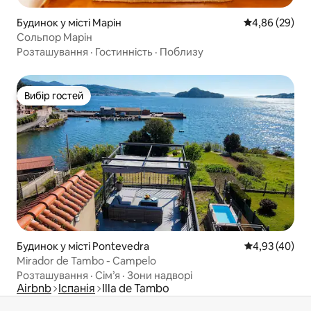
Будинок у місті Марін
Середня оцінка
4,86 (29)
Сольпор Марін
Розташування
·
Гостинність
·
Поблизу
Вибір гостей
Вибір гостей
Будинок у місті Pontevedra
Середня оцінк
4,93 (40)
Mirador de Tambo - Campelo
Розташування
·
Сім’я
·
Зони надворі
Airbnb
Іспанія
Illa de Tambo