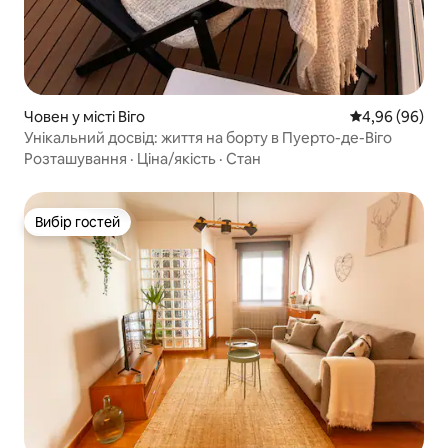
Човен у місті Віго
Середня оцінка
4,96 (96)
Унікальний досвід: життя на борту в Пуерто-де-Віго
Розташування
·
Ціна/якість
·
Стан
Вибір гостей
Вибір гостей