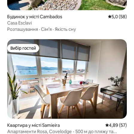
Будинок у місті Cambados
Середня оцін
5,0 (58)
Casa Esclavi
Розташування
·
Сім’я
·
Якість сну
Вибір гостей
Вибір гостей
Квартира у місті Samieira
Середня оцінк
4,89 (57)
Апартаменти Rosa, Covelodge - 500 м до пляжу та...