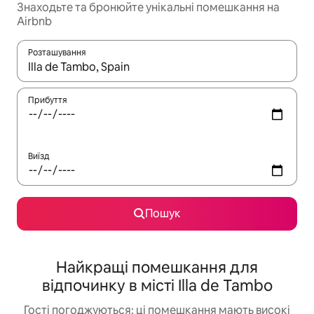
Знаходьте та бронюйте унікальні помешкання на
Airbnb
Розташування
Отримавши результати пошуку, використовуйте для навігації с
Прибуття
Виїзд
Пошук
Найкращі помешкання для
відпочинку в місті Illa de Tambo
Гості погоджуються: ці помешкання мають високі