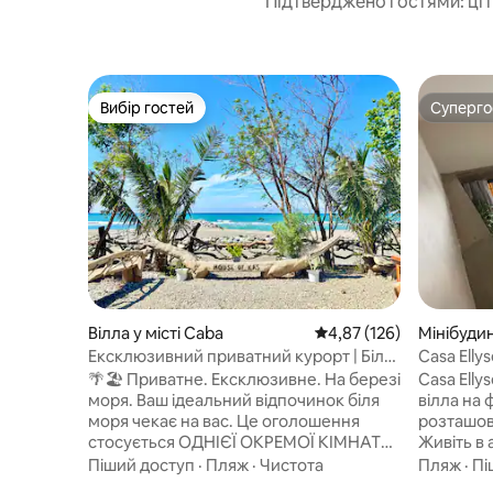
Підтверджено гостями: ці 
Вибір гостей
Суперг
Вибір гостей
Суперг
Вілла у місті Caba
Середня оцінка: 4,87 з 
4,87 (126)
Мінібудин
nando
Ексклюзивний приватний курорт | Біля
Casa Elly
пляжу | Ла-Уньйон
індустрі
🌴🏖️ Приватне. Ексклюзивне. На березі
Casa Elly
моря. Ваш ідеальний відпочинок біля
вілла на 
моря чекає на вас. Це оголошення
розташов
стосується ОДНІЄЇ ОКРЕМОЇ КІМНАТИ.
Живіть в
Щоб забронювати додаткові номери та
прямим до
Піший доступ
·
Пляж
·
Чистота
Пляж
·
Пі
розмістити більші групи, ознайомтеся з
захоплюю