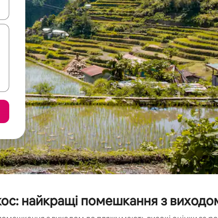
я навігації сторінкою клавіші зі стрілками вгору та вниз або жест
окос: найкращі помешкання з виходо