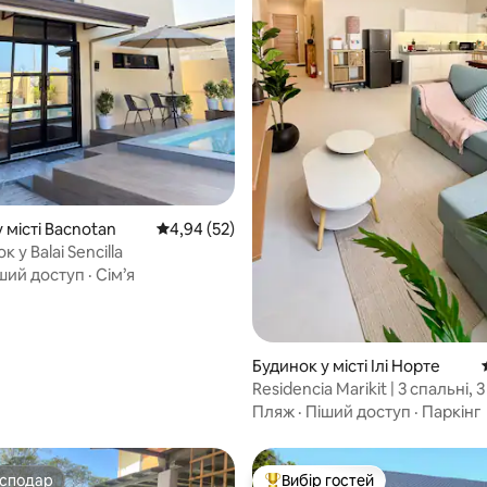
5, відгуки: 119
 місті Bacnotan
Середня оцінка: 4,94 з 5, відгуки: 52
4,94 (52)
 у Balai Sencilla
ший доступ
·
Сім’я
Будинок у місті Ілі Норте
Residencia Marikit | 3 спальні, 3
кімнати | 5 хвилин ходьби до 
Пляж
·
Піший доступ
·
Паркінг
осподар
Вибір гостей