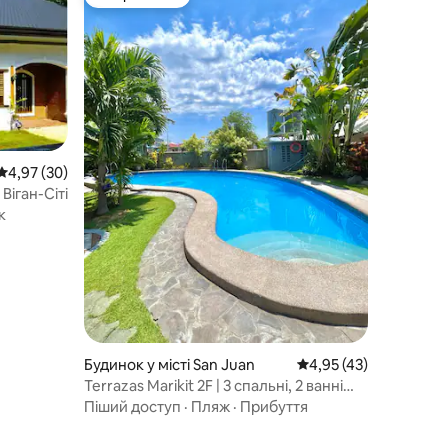
Вибір гостей
Середня оцінка: 4,97 з 5, відгуки: 30
4,97 (30)
іган-Сіті
к
Будинок у місті San Juan
Середня оцінка: 4,95 
4,95 (43)
Terrazas Marikit 2F | 3 спальні, 2 ванні
кімнати | 2 хвилини до пляжу
Піший доступ
·
Пляж
·
Прибуття