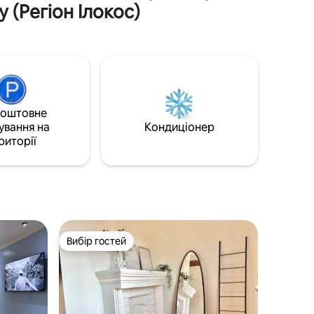
 (Регіон Ілокос)
Marikit ідеально підходить для сімей і
груп, які шукають комфортне та
лин від
приватне перебування. У помешканні є
3 спальні з кондиціонерами,
є
4 повноцінні ванні кімнати, вітальня з
кондиціонером, приватний басейн для
ту та
занурення, і ви можете користуватися
всім помешканням. Місця для серфінгу,
теся до
коштовне
кафе, ресторани та нічні клуби
ися
ування на
Урбізтондо знаходяться всього за
Кондиціонер
існим
декілька хвилин їзди. Дбайливе
риторії
гостинництво від Marikit Getaways.
Вибір гостей
Вибір гостей