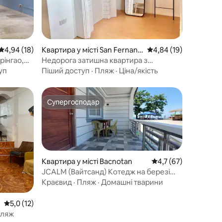
Середня оцінка: 4,94 з 5, відгуки: 18
4,94 (18)
Квартира у місті San Fernand
Середня оцінка: 4,84 з
4,84 (19)
o City
рінгао,
Недорога затишна квартира з
1 спальнею – 5 хв. пішки до пляжу
уп
Піший доступ
·
Пляж
·
Ціна/якість
Супергосподар
Супергосподар
Квартира у місті Bacnotan
Середня оцінка: 4,7 
4,7 (67)
JCALM (Вайтсанд) Котедж на березі
моря №2
Краєвид
·
Пляж
·
Домашні тварини
Середня оцінка: 5,0 з 5, відгуки: 12
5,0 (12)
пляж