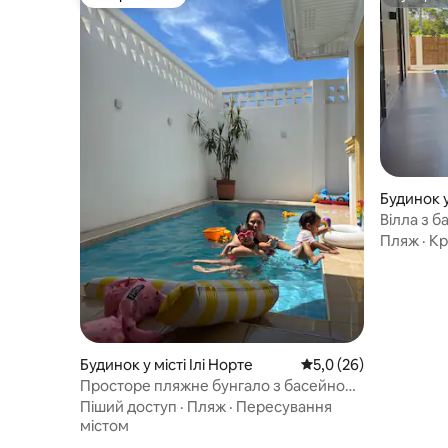
Вибір гостей
Суперг
Будинок у
Вілла з 
на 7 осіб
Пляж
·
Кр
Будинок у місті Ілі Норте
Середня оцінка: 5,0 з
5,0 (26)
Просторе пляжне бунгало з басейном,
недалеко від пляжу
Піший доступ
·
Пляж
·
Пересування
містом