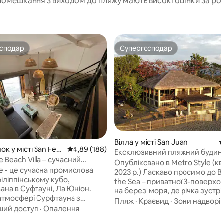
помешкання з виходом до пляжу мають високі оцінки за р
осподар
Супергосподар
осподар
Супергосподар
Вілла у місті San Juan
5, відгуки: 126
ок у місті San Fer
Середня оцінка: 4,89 з 5, відгуки: 188
4,89 (188)
Ексклюзивний пляжний буди
se Beach Villa – сучасний
поблизу Вігана | Річка впадає 
Опубліковано в Metro Style (к
альний лофт
se - це сучасна промислова
2023 р.) Ласкаво просимо до Balay by
філіппінському кубо,
the Sea – приватної 3-поверхо
ана в Суфтауні, Ла Юніон.
на березі моря, де річка зустр
 атмосфері Сурфтауна з
морем, в оточенні захопливи
Пляж
·
Краєвид
·
Зони надворі
ступом до пляжу, в 1,2 км від
ший доступ
·
Опалення
краєвидів на гори Кордильєра
чого місця для серфінгу на
незабутніх заходів сонця. Ця