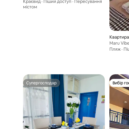
4–8 осіб
Краєвид
·
Піший доступ
·
Пересування
містом
Квартира 
Maru Vibe
пляжу Та
Пляж
·
Пі
Супергосподар
Вибір го
Супергосподар
Вибір го