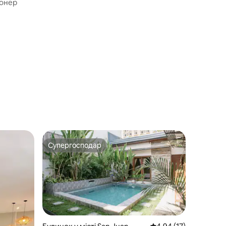
онер
Супергосподар
Супергосподар