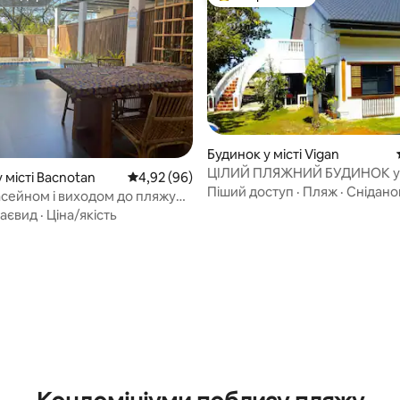
осподар
Топ вибір гостей
Будинок у місті Vigan
ЦІЛИЙ ПЛЯЖНИЙ БУДИНОК у В
 місті Bacnotan
Середня оцінка: 4,92 з 5, відгуки: 96
4,92 (96)
Піший доступ
·
Пляж
·
Снідано
басейном і виходом до пляжу
, тільки для дорослих
аєвид
·
Ціна/якість
 5, відгуки: 26