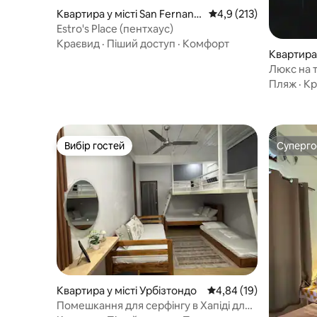
Квартира у місті San Fernand
Середня оцінка: 4,9 з 
4,9 (213)
o City
Estro's Place (пентхаус)
Краєвид
·
Піший доступ
·
Комфорт
Квартира 
Люкс на 
видом на
Пляж
·
Кр
Вибір гостей
Суперг
Вибір гостей
Суперг
Квартира у місті Урбізтондо
Середня оцінка: 4,84 з
4,84 (19)
Помешкання для серфінгу в Хапіді для