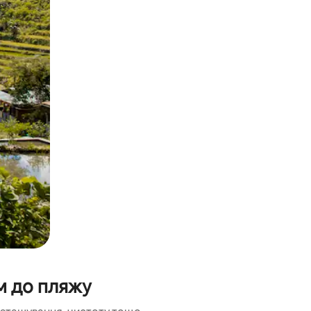
и дотику та гортання.
м до пляжу