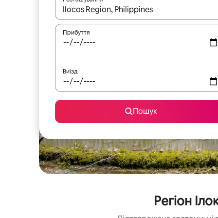
Отримавши результати пошуку, використовуйте дл
Прибуття
Виїзд
Пошук
Регіон Іл