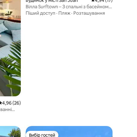
Будинок у місті San Juan
Середня оцінка: 4,94 з
4,94 (17)
Вілла Surftown – 3 спальні з басейном
біля пляжу
Піший доступ
·
Пляж
·
Розташування
Середня оцінка: 4,96 з 5, відгуки: 26
4,96 (26)
 ванні
пляжу
Вибір гостей