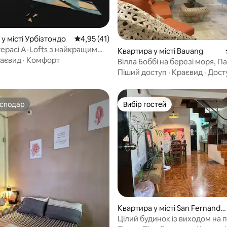
5, відгуки: 213
у місті Урбізтондо
Середня оцінка: 4,95 з 5, відгуки: 41
4,95 (41)
терасі A-Lofts з найкращим
Квартира у місті Bauang
 пляж
аєвид
·
Комфорт
Вілла Боббі на березі моря, Па
Ла-Уніон
Піший доступ
·
Краєвид
·
Дост
осподар
Вибір гостей
осподар
Вибір гостей
 5, відгуки: 19
Квартира у місті San Fernando
City
Цілий будинок із виходом на 