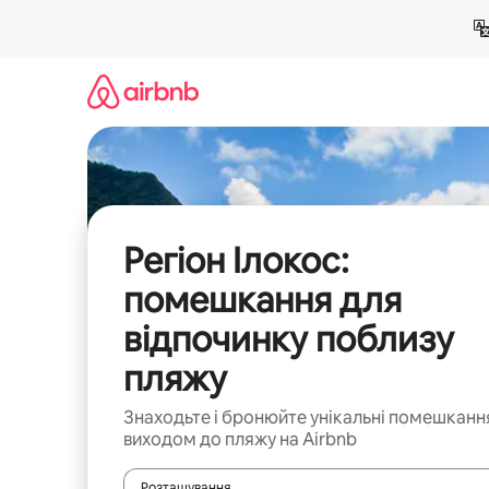
Перейти
до
вмісту
Регіон Ілокос:
помешкання для
відпочинку поблизу
пляжу
Знаходьте і бронюйте унікальні помешканн
виходом до пляжу на Airbnb
Розташування