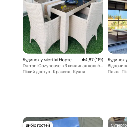
Будинок у місті Ілі Норте
Середня оцінка: 4,87 з 
4,87 (119)
Будинок у
Durrani Cozyhouse в 3 хвилинах ходьби
Відпочинок
від пляжу.
Піший доступ
·
Краєвид
·
Кухня
Пляж
·
Пі
Вибір гостей
Суперг