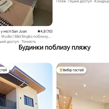
Пляж
·
Піший доступ
·
Кондиці
у місті San Juan
Середня оцінка: 4,8 з 5, відгуки: 10
4,8 (10)
 Studio | Silid Singko поблизу
бок
ший доступ
·
Точність
Будинки поблизу пляжу
стей
Вибір гостей
стей
Топ вибір гостей