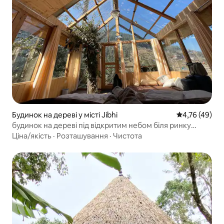
Будинок на дереві у місті Jibhi
Середня оцінк
4,76 (49)
будинок на дереві під відкритим небом біля ринку
джибхі
Ціна/якість
·
Розташування
·
Чистота