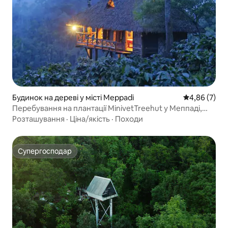
Будинок на дереві у місті Meppadi
Середня оцін
4,86 (7)
Перебування на плантації MinivetTreehut у Меппаді,
Ваянад
Розташування
·
Ціна/якість
·
Походи
Супергосподар
Супергосподар