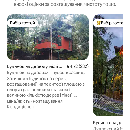
високі оцінки за розташування, чистоту тощо.
Вибір гостей
Вибір гостей
Вибір гостей
Топ вибір гостей
Будинок на дереві у місті Ye
Середня оцінка: 4,72 з 5, відгук
4,72 (232)
lagiri
Будинок на деревах – чудові краєвиди
неба
Затишний будинок на дереві,
розташований на території площею в
одну акра з великим ставком і
великою кількістю дерев і тіней.
Пташиний рай, далеко від безумного
Ціна/якість
·
Розташування
·
натовпу. Ідеально підходить для
Кондиціонер
відпочинку на вихідних. У спальні є 1
ліжко queen-size (завширшки 150-179
Будинок на дереві 
см), а на мезонініні - 1 ліжко queen-size
ottathara
(завширшки 150-1 Вміщує 4 дорослих.
Дуплексний буди