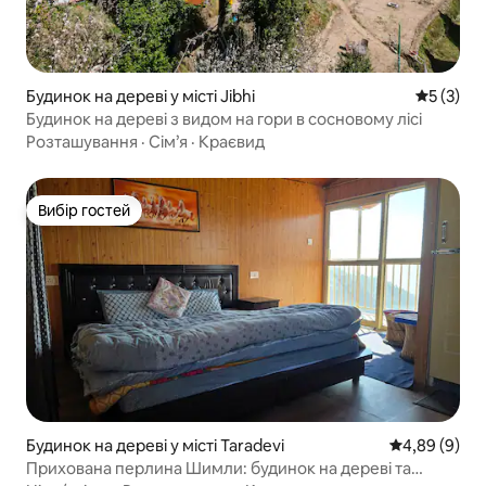
Будинок на дереві у місті Jibhi
Середня о
5 (3)
Будинок на дереві з видом на гори в сосновому лісі
Розташування
·
Сім’я
·
Краєвид
Вибір гостей
Вибір гостей
Будинок на дереві у місті Taradevi
Середня оцін
4,89 (9)
Прихована перлина Шимли: будинок на дереві та