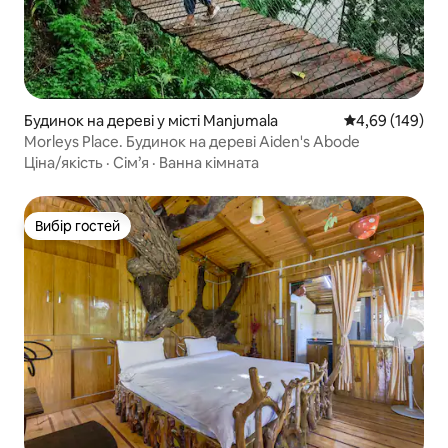
Будинок на дереві у місті Manjumala
Середня оцінка:
4,69 (149)
Morleys Place. Будинок на дереві Aiden's Abode
Ціна/якість
·
Сім’я
·
Ванна кімната
Вибір гостей
Вибір гостей