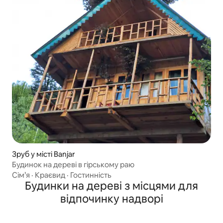
Зруб у місті Banjar
Будинок на дереві в гірському раю
Сім’я
·
Краєвид
·
Гостинність
Будинки на дереві з місцями для
відпочинку надворі