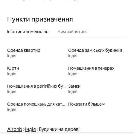
Пункти призначення
Інші типи помешкань
Чим зайнятися
Оренда квартир
Оренда заміських будинків
Індія
Індія
Юрти
Помешкання в печерах
Індія
Індія
Помешкання в релігійних будівлях
Замки
Індія
Індія
Оренда помешкань для катання на лижах «від порога»
Показати більше
Індія
Airbnb
Індія
Будинки на дереві