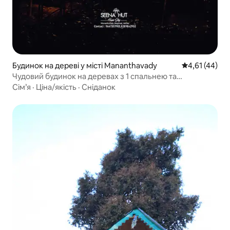
Будинок на дереві у місті Mananthavady
Середня оцінк
4,61 (44)
Чудовий будинок на деревах з 1 спальнею та
паркувальним місцем
Сім’я
·
Ціна/якість
·
Сніданок