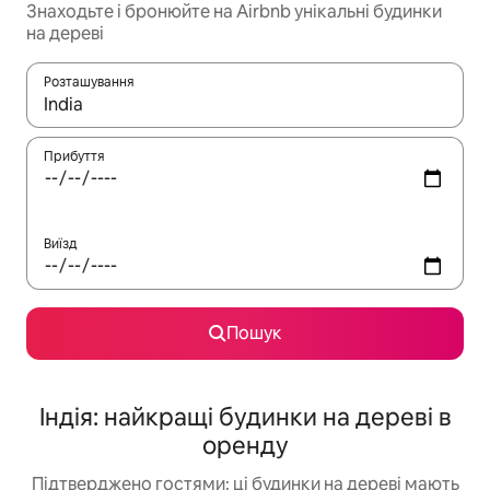
Знаходьте і бронюйте на Airbnb унікальні будинки
на дереві
Розташування
Отримавши результати пошуку, використовуйте для навігації с
Прибуття
Виїзд
Пошук
Індія: найкращі будинки на дереві в
оренду
Підтверджено гостями: ці будинки на дереві мають