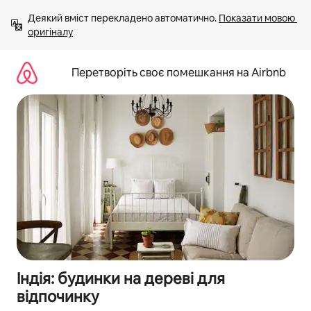
Перейти
Деякий вміст перекладено автоматично. 
Показати мовою 
до
оригіналу
вмісту
Перетворіть своє помешкання на Airbnb
Індія: будинки на дереві для
відпочинку