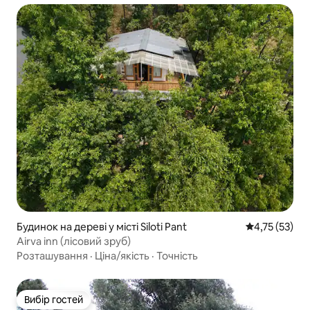
Будинок на дереві у місті Siloti Pant
Середня оцінк
4,75 (53)
Airva inn (лісовий зруб)
Розташування
·
Ціна/якість
·
Точність
Вибір гостей
Вибір гостей