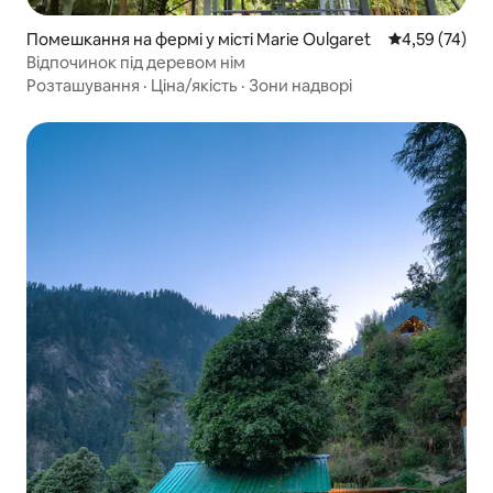
Помешкання на фермі у місті Marie Oulgaret
Середня оцінк
4,59 (74)
Відпочинок під деревом нім
Розташування
·
Ціна/якість
·
Зони надворі