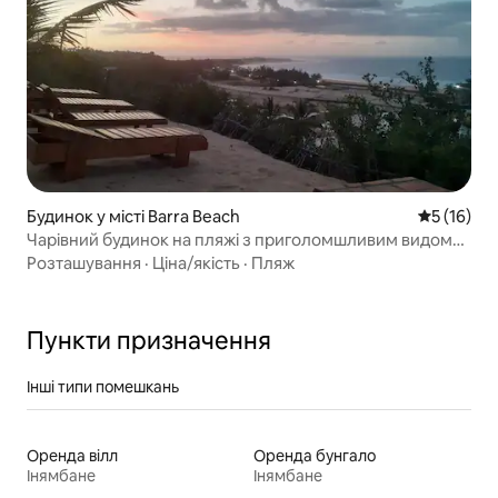
Будинок у місті Barra Beach
Середня оц
5 (16)
Чарівний будинок на пляжі з приголомшливим видом
на море (4x4)
Розташування
·
Ціна/якість
·
Пляж
Пункти призначення
Інші типи помешкань
Оренда вілл
Оренда бунгало
Інямбане
Інямбане