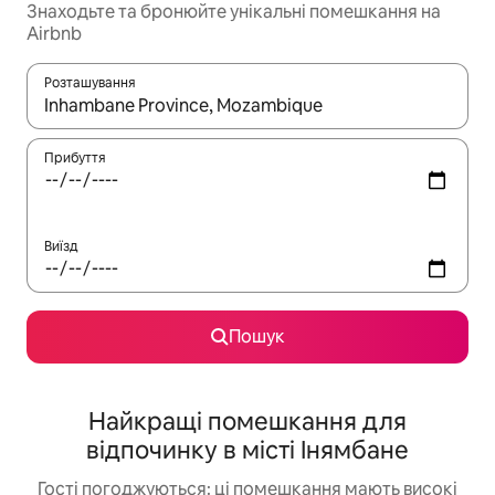
Знаходьте та бронюйте унікальні помешкання на
Airbnb
Розташування
Отримавши результати пошуку, використовуйте для навігації с
Прибуття
Виїзд
Пошук
Найкращі помешкання для
відпочинку в місті Інямбане
Гості погоджуються: ці помешкання мають високі