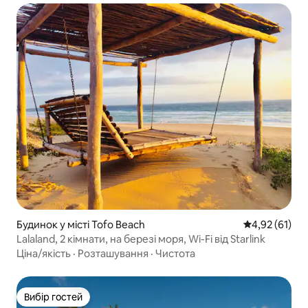
Будинок у місті Tofo Beach
Середня оцінк
4,92 (61)
Lalaland, 2 кімнати, на березі моря, Wi-Fi від Starlink
Ціна/якість
·
Розташування
·
Чистота
Вибір гостей
Вибір гостей