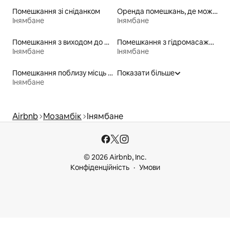
Помешкання зі сніданком
Оренда помешкань, де можна перебувати з домашніми тваринами
Інямбане
Інямбане
Помешкання з виходом до озера
Помешкання з гідромасажною ванною
Інямбане
Інямбане
Помешкання поблизу місць для катання на байдарках
Показати більше
Інямбане
Airbnb
Мозамбік
Інямбане
© 2026 Airbnb, Inc.
Конфіденційність
Умови