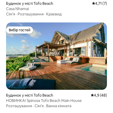
Будинок у місті Tofo Beach
Середня оцін
4,71 (7)
Casa Nhamai
Сім’я
·
Розташування
·
Краєвид
Вибір гостей
Вибір гостей
Будинок у місті Tofo Beach
Середня оцін
4,9 (48)
НОВИНКА! Spinosa Tofo Beach Main House
Розташування
·
Сім’я
·
Ванна кімната