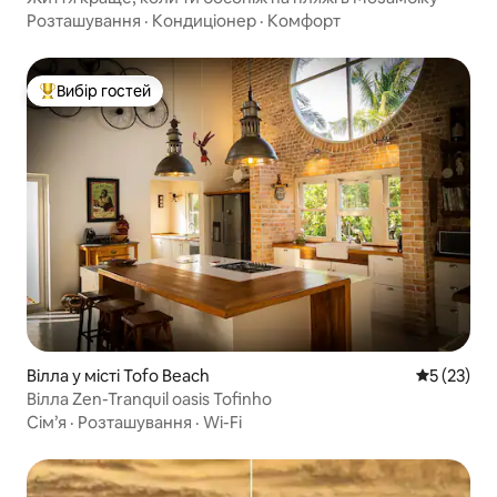
Розташування
·
Кондиціонер
·
Комфорт
Вибір гостей
Топ вибір гостей
Вілла у місті Tofo Beach
Середня оц
5 (23)
Вілла Zen-Tranquil oasis Tofinho
Сім’я
·
Розташування
·
Wi-Fi