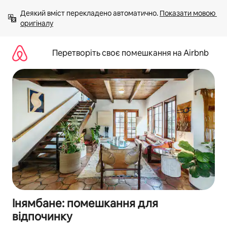
Перейти
Деякий вміст перекладено автоматично. 
Показати мовою 
до
оригіналу
вмісту
Перетворіть своє помешкання на Airbnb
Інямбане: помешкання для
відпочинку