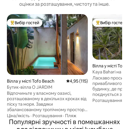
оцінки за розташування, чистоту та інше.
Вибір гостей
Вибір гостей
Топ вибір гостей
Топ вибір гостей
Вілла у місті Tofo
Kaya Bahari на пля
Ласкаво просимо
Вілла у місті Tofo Beach
Середня оцінка: 4,95 з 5, відгук
4,95 (115)
привабливого тр
Бутик-вілла O JARDIM
будинку, де при
Відпочиньте у власному оазисі,
поєднується з к
розташованому в декількох кроках від
Розташований пр
Розташування
·
С
піску та моря. Завдяки
качаних пальм і б
збалансованому тропічному простору
хвиль, наш вивіт
в приміщенні та на відкритому повітрі
Ціна/якість
·
Розташування
·
Пляж
ідеальним прихис
наша спокійна вілла продумана для
Популярні зручності в помешканнях
шукає спокійного 
комфорту та простоти. Ідеально
Наш будинок роз