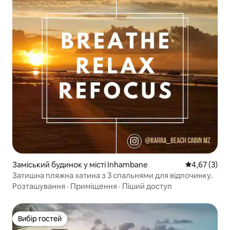
Заміський будинок у місті Inhambane
Середня оцін
4,67 (3)
Затишна пляжна хатина з 3 спальнями для відпочинку.
Розташування
·
Приміщення
·
Піший доступ
Вибір гостей
Вибір гостей