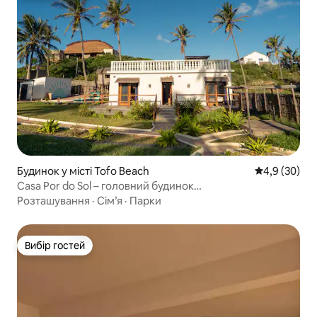
Будинок у місті Tofo Beach
Середня оцін
4,9 (30)
Casa Por do Sol – головний будинок
(самообслуговування)
Розташування
·
Сім’я
·
Парки
Вибір гостей
Вибір гостей