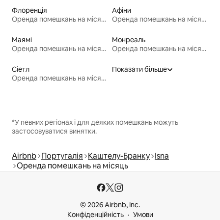
Флоренція
Афіни
Оренда помешкань на місяць
Оренда помешкань на місяць
Маямі
Монреаль
Оренда помешкань на місяць
Оренда помешкань на місяць
Сіетл
Показати більше
Оренда помешкань на місяць
*У певних регіонах і для деяких помешкань можуть
застосовуватися винятки.
Airbnb
Португалія
Каштелу-Бранку
Isna
Оренда помешкань на місяць
© 2026 Airbnb, Inc.
Конфіденційність
Умови