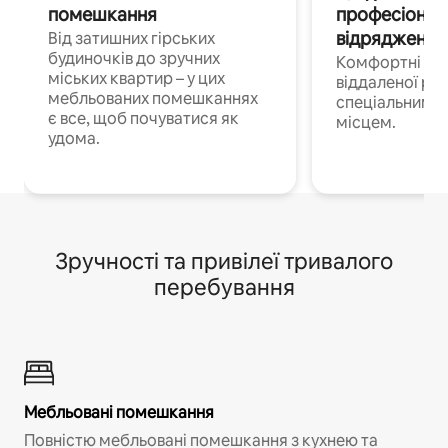
помешкання
професіонал
відрядження
Від затишних гірських
будиночків до зручних
Комфортні по
міських квартир – у цих
віддаленої роб
мебльованих помешканнях
спеціальним 
є все, щоб почуватися як
місцем.
удома.
Зручності та привілеї тривалого
перебування
Мебльовані помешкання
Повністю мебльовані помешкання з кухнею та