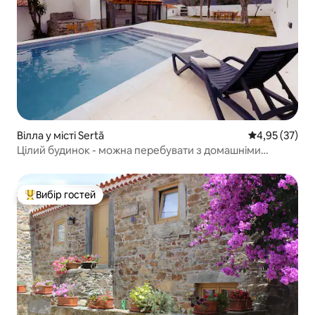
Вілла у місті Sertã
Середня оцінк
4,95 (37)
Цілий будинок - можна перебувати з домашніми
тваринами + басейн+ VE
Вибір гостей
Топ вибір гостей