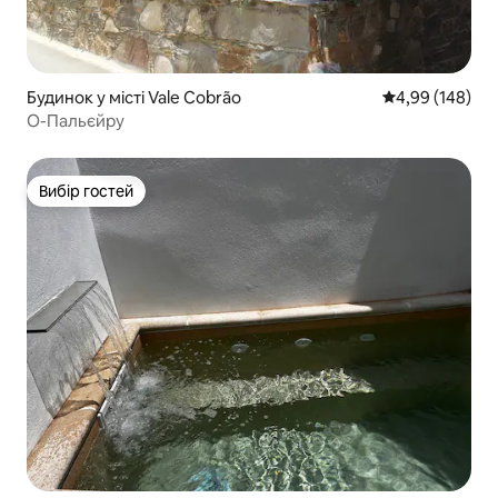
Будинок у місті Vale Cobrão
Середня оцінка:
4,99 (148)
О-Пальєйру
Вибір гостей
Вибір гостей