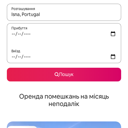
Розташування
Отримавши результати пошуку, використовуйте для навігації с
Прибуття
Виїзд
Пошук
Оренда помешкань на місяць
неподалік