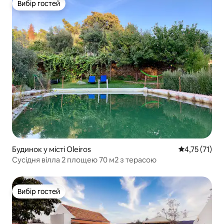
Вибір гостей
Вибір гостей
Будинок у місті Oleiros
Середня оцінк
4,75 (71)
Сусідня вілла 2 площею 70 м2 з терасою
Вибір гостей
Вибір гостей