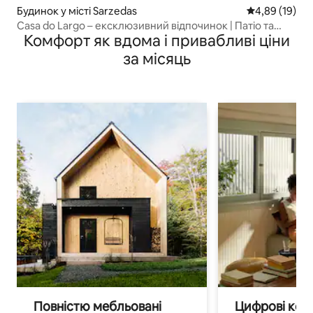
Будинок у місті Sarzedas
Середня оцінк
4,89 (19)
Casa do Largo – ексклюзивний відпочинок | Патіо та
Комфорт як вдома і привабливі ціни
басейн
за місяць
Повністю мебльовані
Цифрові кочі