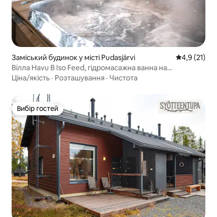
Заміський будинок у місті Pudasjärvi
Середня оцін
4,9 (21)
Вілла Havu B Iso Feed, гідромасажна ванна на
відкритому повітрі
Ціна/якість
·
Розташування
·
Чистота
Вибір гостей
Вибір гостей