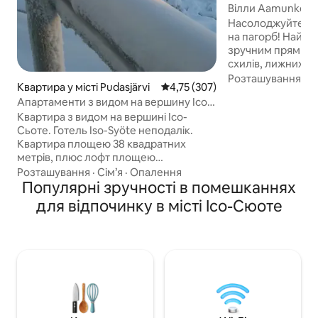
Вілли Aamunkoi S
Насолоджуйтеся
на пагорб! Найкр
зручним прямим 
схилів, лижних тр
велосипедних сте
Розташування
·
С
Квартира у місті Pudasjärvi
Середня оцінка: 4,75 з 5, відгук
4,75 (307)
смаком умебльов
Апартаменти з видом на вершину Ісо-
повністю обладн
Сьотте
Квартира з видом на вершині Ісо-
приготування їжі
Сьоте. Готель Iso-Syöte неподалік.
котеджі на вас ч
Квартира площею 38 квадратних
на кожному з 3 п
метрів, плюс лофт площею
зупинитися в оточ
15 квадратних футів. Опалення
Гідромасажна ван
Розташування
·
Сім’я
·
Опалення
здійснюється за допомогою теплового
Популярні зручності в помешканнях
забезпечують від
насоса з джерелом повітря. У
приголомшливим
для відпочинку в місті Ісо-Сюоте
автопорту немає можливості зарядки
Постільна білизна
електромобіля. У квартирі є набір
остаточне приби
посуду на 12 осіб. Посудомийна
передбачено. Пост
машина та мікрохвильова піч. За
особу. Прибирання
бажанням ви можете отримати
його виконує гіст
комплект постільної білизни за 22 євро
з людини. Орендар - остаточне
прибирання квартири. Якщо бажаєте,