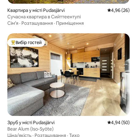
Квартира у місті Pudasjärvi
Середня оцінка
4,96 (26)
Сучасна квартира в Сийттеентупі
Сім’я
·
Розташування
·
Приміщення
Вибір гостей
Топ вибір гостей
Зруб у місті Pudasjärvi
Середня оцінка
4,94 (50)
Bear Alum (Iso-Syöte)
Ціна/якість
·
Розташування
·
Тихо