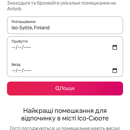
Знаходьте та бронюйте унікальні помешкання на
Airbnb
Розташування
Отримавши результати пошуку, використовуйте для навігації с
Прибуття
Виїзд
Пошук
Найкращі помешкання для
відпочинку в місті Ісо-Сюоте
Гості погоджуються: ці помешкання мають високі