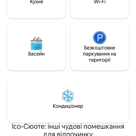
ви можете придбати його як додаткову
Кухня
Wi-Fi
послугу за 80 євро. Обов 'язково
повідомте орендодавця вчасно для
отримання додаткової послуги.
Безкоштовне
Басейн
паркування на
території
Кондиціонер
Ісо-Сюоте: інші чудові помешкання
для відпочинку