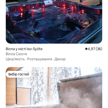
Вілла у місті Iso-Syöte
Середня оцінк
4,97 (36)
Вілла Сюоте
Ціна/якість
·
Розташування
·
Декор
Вибір гостей
Вибір гостей