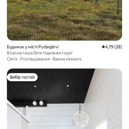
Будинок у місті Pudasjärvi
Середня оцінк
4,79 (28)
Власна тиша біля підніжжя гори!
Сім’я
·
Розташування
·
Ванна кімната
Вибір гостей
Вибір гостей