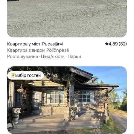
Квартира у місті Pudasjärvi
Середня оцінка
4,89 (82)
Квартира з видом Pöllönpesä
Розташування
·
Ціна/якість
·
Парки
Вибір гостей
Топ вибір гостей