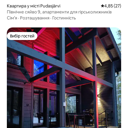
Квартира у місті Pudasjärvi
Середня оцінк
4,85 (27)
Північне сяйво 9, апартаменти для гірськолижників
Сім’я
·
Розташування
·
Гостинність
Вибір гостей
Вибір гостей