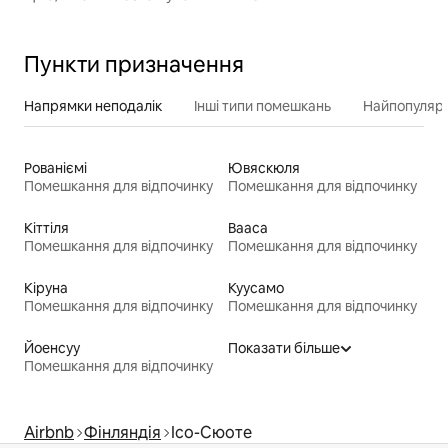
Пункти призначення
Напрямки неподалік
Інші типи помешкань
Найпопулярн
Рованіємі
Ювяскюля
Помешкання для відпочинку
Помешкання для відпочинку
Кіттіля
Вааса
Помешкання для відпочинку
Помешкання для відпочинку
Кіруна
Куусамо
Помешкання для відпочинку
Помешкання для відпочинку
Йоенсуу
Показати більше
Помешкання для відпочинку
Airbnb
Фінляндія
Ісо-Сюоте