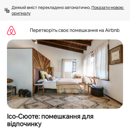
Перейти
Деякий вміст перекладено автоматично. 
Показати мовою 
до
оригіналу
вмісту
Перетворіть своє помешкання на Airbnb
Ісо-Сюоте: помешкання для
відпочинку