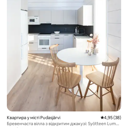
Квартира у місті Pudasjärvi
Середня оцінк
4,95 (38)
Бревенчаста вілла з відкритим джакузі: Syötteen Lumo