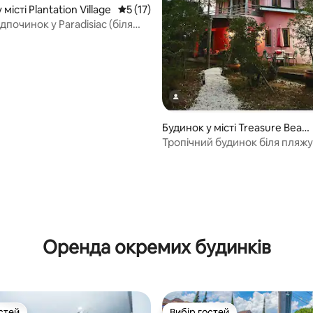
місті Plantation Village
Середня оцінка: 5 з 5, відгуки: 17
5 (17)
ідпочинок у Paradisiac (біля
)
5, відгуки: 148
Будинок у місті Treasure Beac
h
Тропічний будинок біля пляжу
Оренда окремих будинків
стей
Вибір гостей