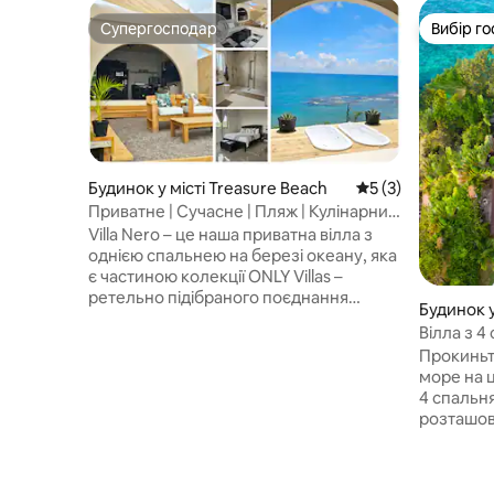
Супергосподар
Вибір го
Супергосподар
Вибір го
Будинок у місті Treasure Beach
Середня оцінка: 5 
5 (3)
Приватне | Сучасне | Пляж | Кулінарний
відпочинок
Villa Nero – це наша приватна вілла з
однією спальнею на березі океану, яка
є частиною колекції ONLY Villas –
ретельно підібраного поєднання
Будинок у
обслуговування бутик-готелю та
Вілла з 4
приватної розкоші «босоніж» над
басейн, 
Прокиньт
усамітненим піщаним пляжем.
кухаря, 
море на ц
Розроблено в першу чергу як місце для
4 спальня
відпочинку дорослих, орієнтоване на
розташова
спокійні, вишукані, кулінарні враження.
Очо-Ріос.
Насолоджуйтеся широкими
сімей і г
краєвидами на океан, розкішним
ванними 
люксом із ліжком розміру «king-size»,