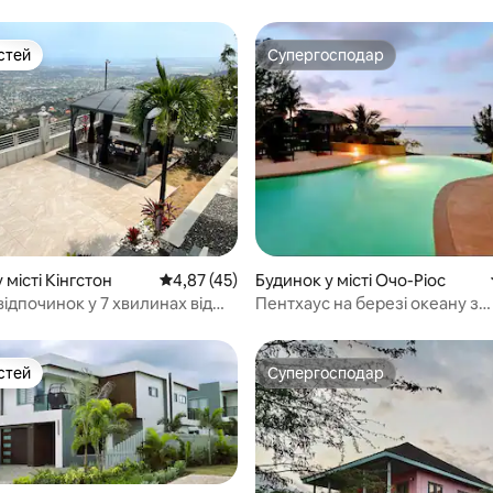
стей
Супергосподар
стей
Супергосподар
 5, відгуки: 33
 місті Кінгстон
Середня оцінка: 4,87 з 5, відгуки: 45
4,87 (45)
Будинок у місті Очо-Ріос
ідпочинок у 7 хвилинах від
Пентхаус на березі океану з
чудовим краєвидом і басейном
приватним шеф-кухарем
стей
Супергосподар
стей
Супергосподар