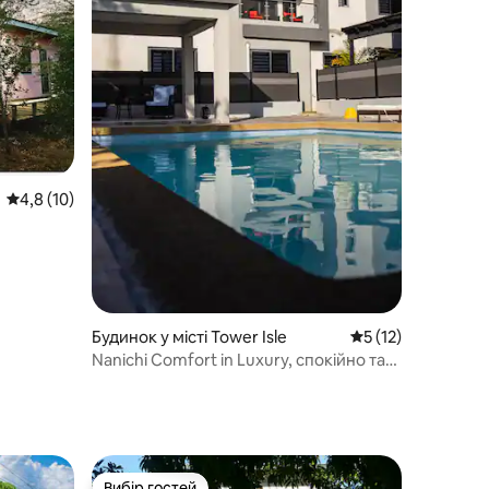
Середня оцінка: 4,8 з 5, відгуки: 10
4,8 (10)
Будинок у місті Tower Isle
Середня оцінка: 5 
5 (12)
Nanichi Comfort in Luxury, спокійно та
зручно!
Вибір гостей