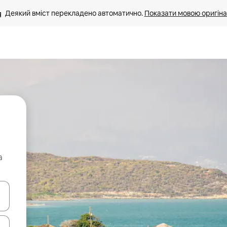
Деякий вміст перекладено автоматично. 
Показати мовою оригіна
а
я навігації сторінкою клавіші зі стрілками вгору та вниз або жест