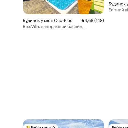
Будинок у 
Елітний в
Очо-Ріос
Будинок у місті Очо-Ріос
Середня оцінка: 4,68 з 
4,68 (148)
BlissVilla: панорамний басейн,
приголомшливі краєвиди на море/гори
Вибір гостей
Вибір го