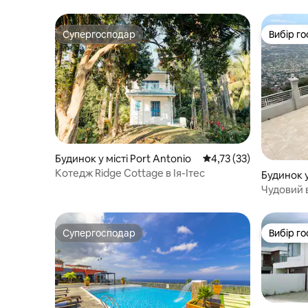
Супергосподар
Вибір го
Супергосподар
Вибір го
Будинок у місті Port Antonio
Середня оцінка: 4,73 з
4,73 (33)
Котедж Ridge Cottage в Ія-Ітес
Будинок у
Чудовий в
міста з 
Супергосподар
Вибір го
Супергосподар
Вибір го