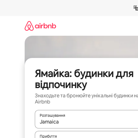
Перейти
до
вмісту
Ямайка: будинки для
відпочинку
Знаходьте та бронюйте унікальні будинки н
Airbnb
Розташування
Отримавши результати пошуку, використовуйте дл
Прибуття