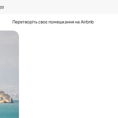
лу
Перетворіть своє помешкання на Airbnb
и дотику та гортання.