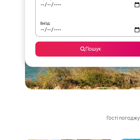
Виїзд
Пошук
Гості погоджу