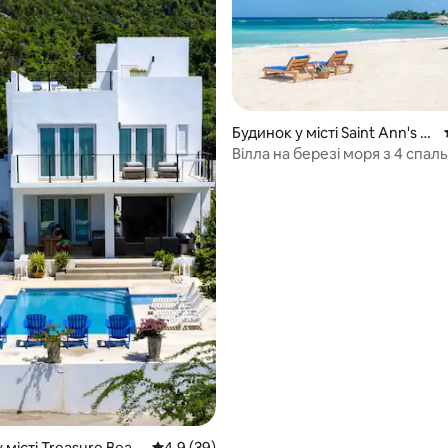
Будинок у місті Saint Ann's B
ay
Вілла на березі моря з 4 спал
 5, відгуки: 20
шеф-кухар, дворецький, тра
 місті Treasure Beac
Середня оцінка: 4,9 з 5, відгуки: 39
4,9 (39)