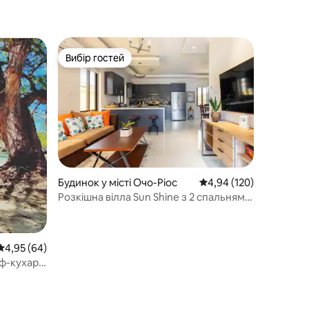
Вибір гостей
Вибір гостей
Будинок у місті Очо-Ріос
Середня оцінка: 4,94 з 
4,94 (120)
Розкішна вілла Sun Shine з 2 спальнями,
басейном і тренажерним залом в Очо-
Ріос
Середня оцінка: 4,95 з 5, відгуки: 64
4,95 (64)
ф-кухар і