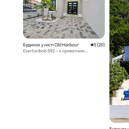
Будинок у місті Old Harbour
Середня оцінка: 5 з
5 (20)
Evertonbnb 592 – з приватним
басейном із джакузі та підігрівом
Будинок у