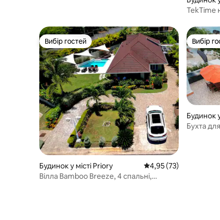
h
TekTime 
Вибір гостей
Вибір го
Вибір гостей
Вибір го
Будинок у
h
Бухта для
Будинок у місті Priory
Середня оцінка: 4,95 з
4,95 (73)
Вілла Bamboo Breeze, 4 спальні,
приватний басейн, Річмонд-Сент-Енн