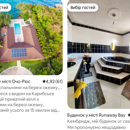
стей
Вибір гостей
стей
Вибір гостей
з 5, відгуки: 3
 місті Очо-Ріос
Середня оцінка: 4,92 з 5, відгуки: 61
4,92 (61)
 спальнями на березі океану,
можливість замовлення шеф-
еся з видом на Карибське
поблизу Очо-Ріос
ій приватній віллі з
ми на березі океану,
ній усього за 15 хвилин від
Будинок у місті Runaway Bay
С
 * Ідеально підходить для
руп. Тут є спальні з власними
Кембридж, мій будинок ur cas
кімнатами, приватний басейн
басейном і виходом до пляжу
Ми пропонуємо нещодавно