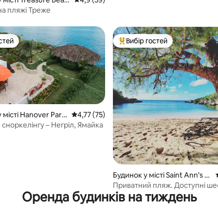
на пляжі Треже
стей
Вибір гостей
стей
Топ вибір гостей
 місті Hanover Paris
Середня оцінка: 4,77 з 5, відгуки: 75
4,77 (75)
 сноркелінгу – Негріл, Ямайка
 5, відгуки: 73
Будинок у місті Saint Ann's B
ay
Приватний пляж. Доступні ше
Оренда будинків на тиждень
водій. Біля Очі. 5*