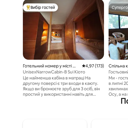
Вибір гостей
Суперг
Топ вибір гостей
Суперг
Готельний номер у місті 京
Середня оцінка: 4,97 з 
4,97 (173)
Спільна к
都市上京区
a Ward, 
UnisexNarrowCabin-B Sui Кіото
Гостьови
збирають
Це найменша кабіна в матраці На
Ми - гост
гуртожит
другому поверсі є три входи в каюту.
в липні 2
рюкзак
Якщо ви бронюєте зруб для 3 осіб, він
хвилинах 
простий у використанні навіть для
Осу, а на
По
групи з 3 осіб. Розмір килимка 900 мм x
багато місцеви
1950 мм (200 мм домашній килимок)
обладнан
Весь гуртожиток тримається при 20-22
приладдя
градусах, а кабіна обладнана
негайно 
невеликими вентиляційними вікнами і
приготува
Відрегулюйте температуру,
супермарк