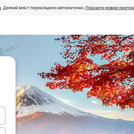
Деякий вміст перекладено автоматично. 
Показати мовою оригіна
я навігації сторінкою клавіші зі стрілками вгору та вниз або жест