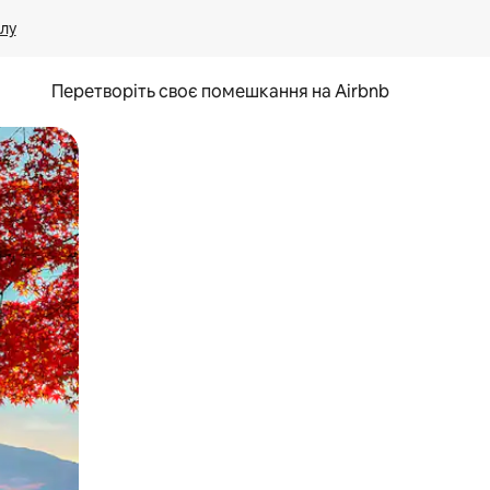
лу
Перетворіть своє помешкання на Airbnb
и дотику та гортання.