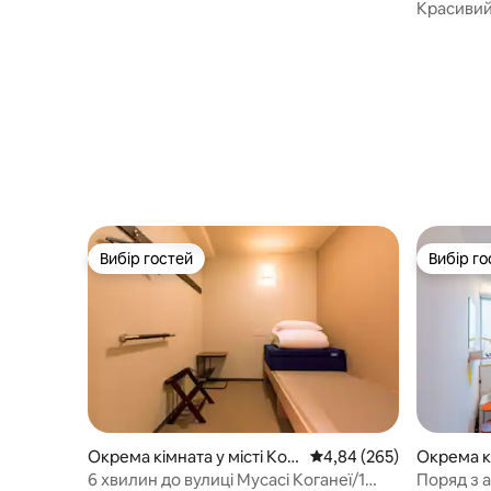
Красивий 
кіотськог
відпочити
Вибір гостей
Вибір го
Вибір гостей
Вибір го
Окрема кімната у місті Kog
Середня оцінка: 4,84 з 
4,84 (265)
Окрема кі
anei
о Ота
6 хвилин до вулиці Мусасі Коганеї/1
Поряд з 