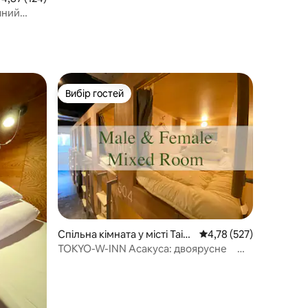
кімната, поблизу Фукусіми
шний
течку, 10
сакі
Вибір гостей
Вибір гостей
Спільна кімната у місті Taito
Середня оцінка: 4,78 з 
4,78 (527)
City
TOKYO-W-INN Асакуса: двоярусне
ліжко в загальному номері