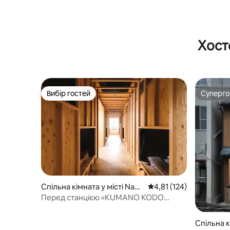
Хост
Вибір гостей
Суперг
Вибір гостей
Суперг
Спільна кімната у місті Nach
Середня оцінка: 4,81 з 
4,81 (124)
ikatsuura
Перед станцією «KUMANO KODO
Capsule» спальня
Спільна к