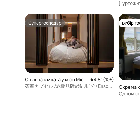
Potato Hostel Mix Dorm
a Ward, 
[Гуртожи
гостьовий
Осу Канно
| Усацуно
Супергосподар
Вибір го
Супергосподар
Вибір го
Спільна кімната у місті Міст
Середня оцінка: 4,81 з 
4,81 (105)
о Мінато
茶室カプセル /赤坂見附駅徒歩1分/ Enso
Окрема кі
Токіо Акасака
oshima
Одномісн
парку Oli