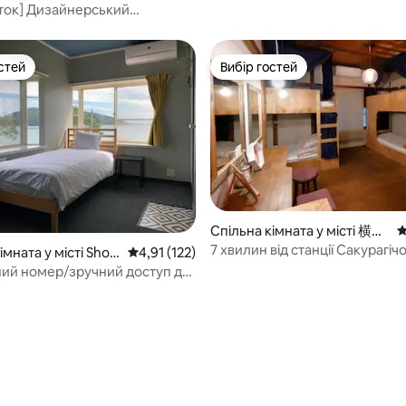
Nagoya
ток] Дизайнерський
 будинок/6 хвилин від станції
н/20 хвилин від станції Нагоя
 Осу
стей
Вибір гостей
стей
Вибір гостей
5, відгуки: 105
Спільна кімната у місті 横浜
С
市中区
7 хвилин від станції Сакурагіч
мната у місті Shod
Середня оцінка: 4,91 з 5, відгуки: 122
4,91 (122)
гуртожиток!
ий номер/зручний доступ до
ve і пляжу