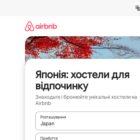
Перейти
до
вмісту
Японія: хостели для
відпочинку
Знаходьте і бронюйте унікальні хостели на
Airbnb
Розташування
Отримавши результати пошуку, використовуйте дл
Прибуття