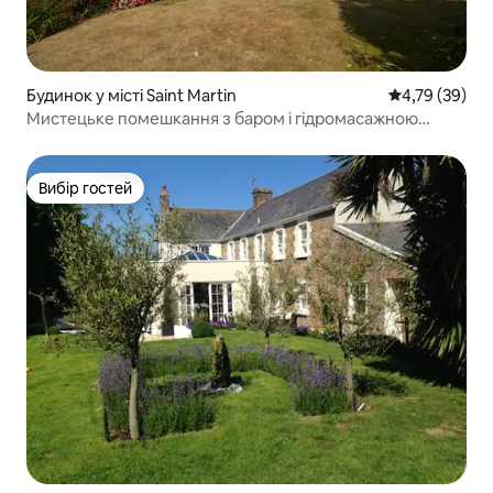
Будинок у місті Saint Martin
Середня оцінк
4,79 (39)
Мистецьке помешкання з баром і гідромасажною
ванною
Вибір гостей
Вибір гостей