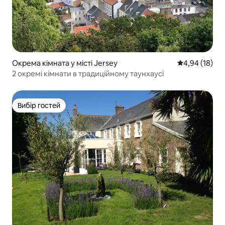
Окрема кімната у місті Jersey
Середня оцінк
4,94 (18)
2 окремі кімнати в традиційному таунхаусі
Вибір гостей
Вибір гостей