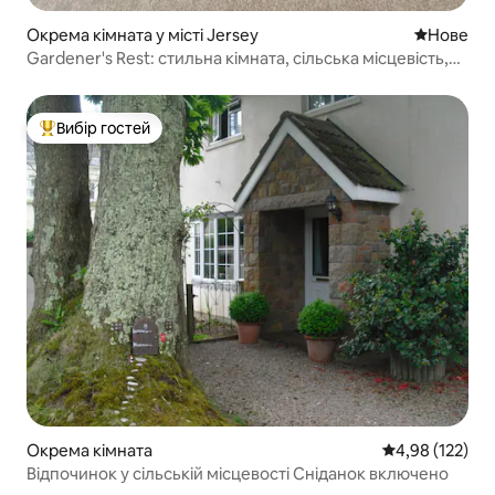
Окрема кімната у місті Jersey
Нове місц
Нове
Gardener's Rest: стильна кімната, сільська місцевість,
власний вхід
Вибір гостей
Топ вибір гостей
Окрема кімната
Середня оцінка
4,98 (122)
Відпочинок у сільській місцевості Сніданок включено