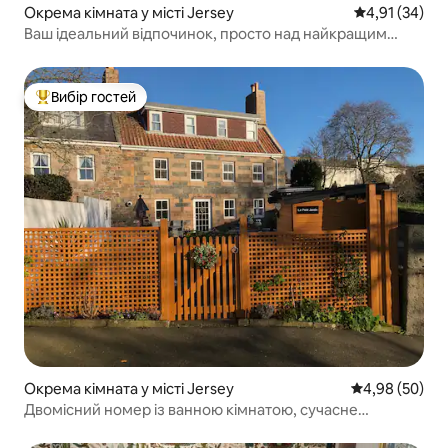
Окрема кімната у місті Jersey
Середня оцінк
4,91 (34)
Ваш ідеальний відпочинок, просто над найкращим
пляжем.
Вибір гостей
Топ вибір гостей
Окрема кімната у місті Jersey
Середня оцінка
4,98 (50)
Двомісний номер із ванною кімнатою, сучасне
помешкання з гранітними стінами.