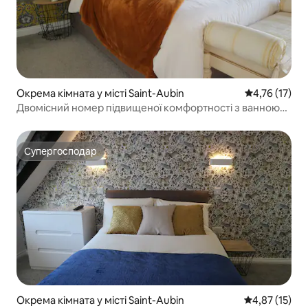
Окрема кімната у місті Saint-Aubin
Середня оцінк
4,76 (17)
Двомісний номер підвищеної комфортності з ванною
кімнатою та видом на море
Супергосподар
Супергосподар
Окрема кімната у місті Saint-Aubin
Середня оцінк
4,87 (15)