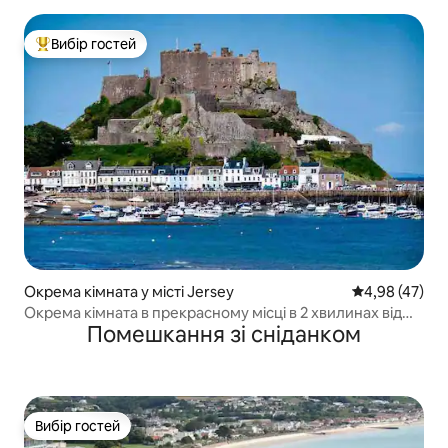
Вибір гостей
Топ вибір гостей
Окрема кімната у місті Jersey
Середня оцінк
4,98 (47)
Окрема кімната в прекрасному місці в 2 хвилинах від
Помешкання зі сніданком
пляжу.
Вибір гостей
Вибір гостей