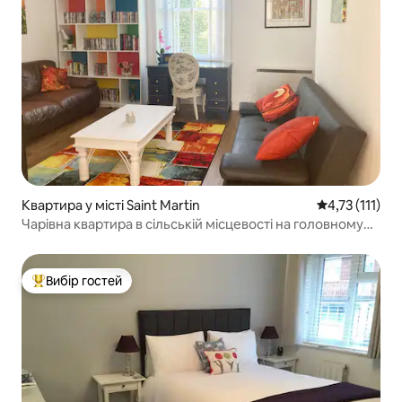
Квартира у місті Saint Martin
Середня оцінка
4,73 (111)
Чарівна квартира в сільській місцевості на головному
автобусному маршруті.
Вибір гостей
Топ вибір гостей