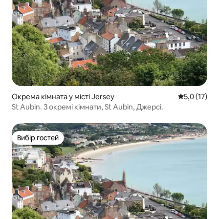
Окрема кімната у місті Jersey
Середня оцін
5,0 (17)
St Aubin. 3 окремі кімнати, St Aubin, Джерсі.
Вибір гостей
Вибір гостей