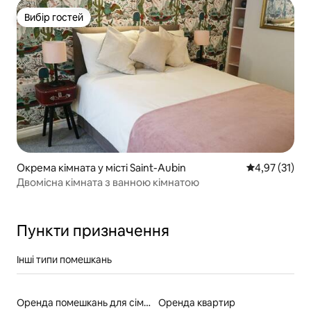
Вибір гостей
Вибір гостей
Окрема кімната у місті Saint-Aubin
Середня оцінк
4,97 (31)
Двомісна кімната з ванною кімнатою
Пункти призначення
Інші типи помешкань
Оренда помешкань для сімей
Оренда квартир