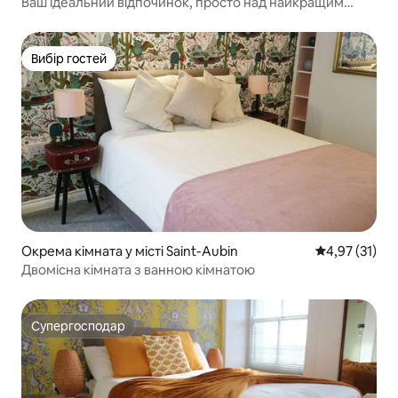
Ваш ідеальний відпочинок, просто над найкращим
пляжем.
Вибір гостей
Вибір гостей
Окрема кімната у місті Saint-Aubin
Середня оцінк
4,97 (31)
Двомісна кімната з ванною кімнатою
Супергосподар
Супергосподар