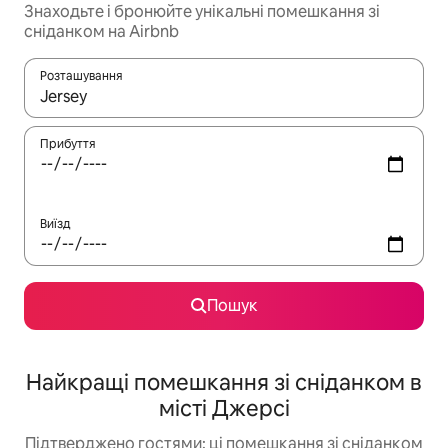
Знаходьте і бронюйте унікальні помешкання зі
сніданком на Airbnb
Розташування
Отримавши результати пошуку, використовуйте для навігації с
Прибуття
Виїзд
Пошук
Найкращі помешкання зі сніданком в
місті Джерсі
Підтверджено гостями: ці помешкання зі сніданком