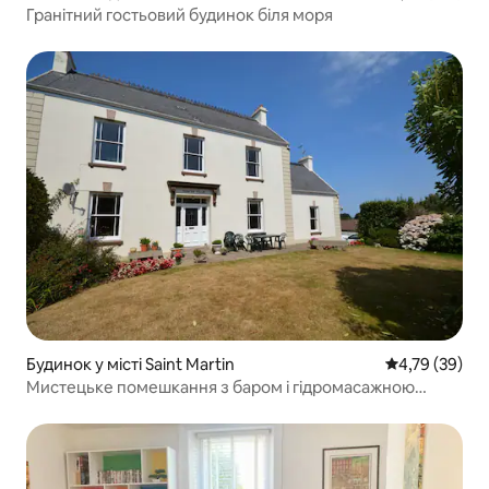
Гранітний гостьовий будинок біля моря
Будинок у місті Saint Martin
Середня оцінк
4,79 (39)
Мистецьке помешкання з баром і гідромасажною
ванною