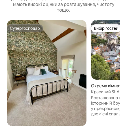
мають високі оцінки за розташування, чистоту
тощо.
Супергосподар
Вибір гостей
Супергосподар
Вибір гостей
Окрема кімната у 
ey
Красивий St Aubin
кімнати 1 ES/PBr
Розташована на н
історичній бруков
у прекрасному Се
двомісні спальні,
видом на море та
кімнатою. Ці номе