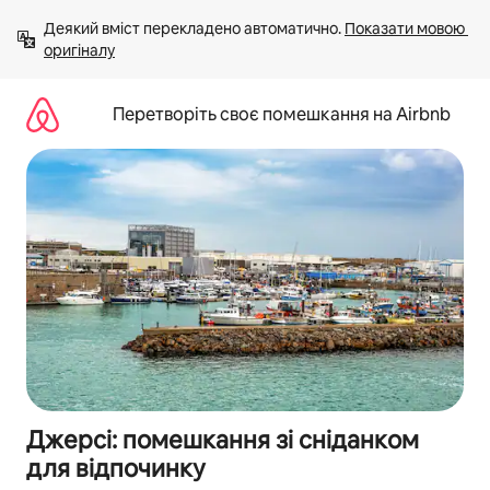
Перейти
Деякий вміст перекладено автоматично. 
Показати мовою 
до
оригіналу
вмісту
Перетворіть своє помешкання на Airbnb
Джерсі: помешкання зі сніданком
для відпочинку