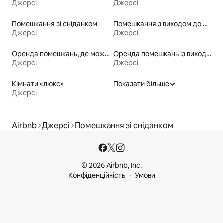
Джерсі
Джерсі
Помешкання зі сніданком
Помешкання з виходом до пляжу
Джерсі
Джерсі
Оренда помешкань, де можна перебувати з домашніми тваринами
Оренда помешкань із виходом до пляжу
Джерсі
Джерсі
Кімнати «люкс»
Показати більше
Джерсі
Airbnb
Джерсі
Помешкання зі сніданком
© 2026 Airbnb, Inc.
Конфіденційність
Умови