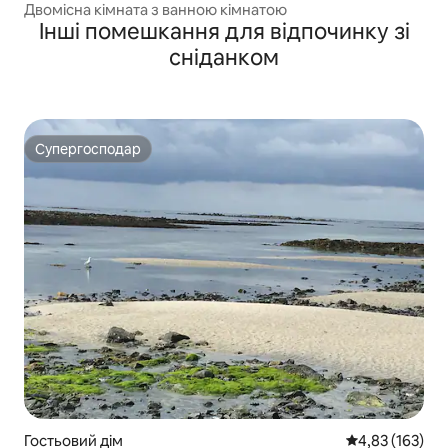
Двомісна кімната з ванною кімнатою
Інші помешкання для відпочинку зі
сніданком
Супергосподар
Супергосподар
Гостьовий дім
Середня оцінка
4,83 (163)