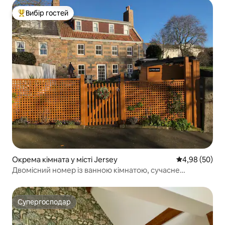
Вибір гостей
Топ вибір гостей
Окрема кімната у місті Jersey
Середня оцінка
4,98 (50)
Двомісний номер із ванною кімнатою, сучасне
помешкання з гранітними стінами.
Супергосподар
Супергосподар