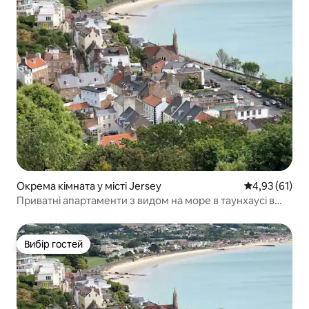
Окрема кімната у місті Jersey
Середня оцінк
4,93 (61)
Приватні апартаменти з видом на море в таунхаусі в
Сент-Обіні.
Вибір гостей
Вибір гостей