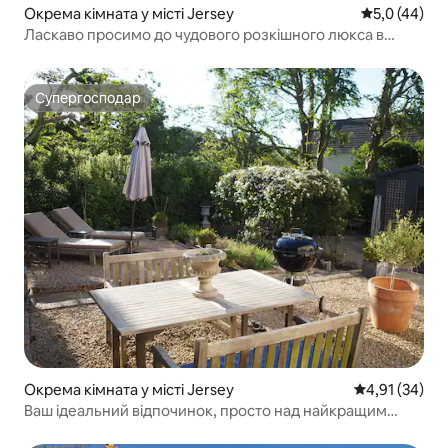
Окрема кімната у місті Jersey
Середня оцін
5,0 (44)
Ласкаво просимо до чудового розкішного люкса в
Джерсі
Супергосподар
Супергосподар
Окрема кімната у місті Jersey
Середня оцінк
4,91 (34)
Ваш ідеальний відпочинок, просто над найкращим
пляжем.