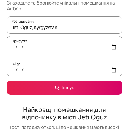
Знаходьте та бронюйте унікальні помешкання на
Airbnb
Розташування
Отримавши результати пошуку, використовуйте для навігації с
Прибуття
Виїзд
Пошук
Найкращі помешкання для
відпочинку в місті Jeti Oguz
Гості погоджуються: ці помешкання мають високі