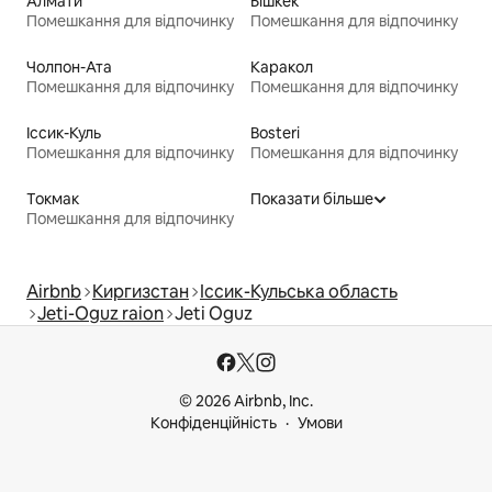
Алмати
Бішкек
Помешкання для відпочинку
Помешкання для відпочинку
Чолпон-Ата
Каракол
Помешкання для відпочинку
Помешкання для відпочинку
Іссик-Куль
Bosteri
Помешкання для відпочинку
Помешкання для відпочинку
Токмак
Показати більше
Помешкання для відпочинку
Airbnb
Киргизстан
Іссик-Кульська область
Jeti-Oguz raion
Jeti Oguz
© 2026 Airbnb, Inc.
Конфіденційність
Умови