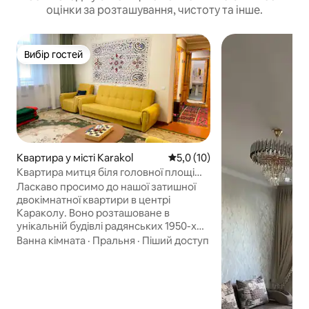
оцінки за розташування, чистоту та інше.
Вибір гостей
Вибір гостей
Квартира у місті Karakol
Середня оцінка: 5,0 з 5, відгу
5,0 (10)
Квартира митця біля головної площі
Караколу
Ласкаво просимо до нашої затишної
двокімнатної квартири в центрі
Караколу. Воно розташоване в
унікальній будівлі радянських 1950-х
років, сповненій історії та характеру.
Ванна кімната
·
Пральня
·
Піший доступ
Моя мама – викладачка мистецтва, і ви
знайдете тут вироби ручної роботи,
картини та затишок. У квартирі є все
необхідне, а також тепла, спокійна
атмосфера для відпочинку. Є