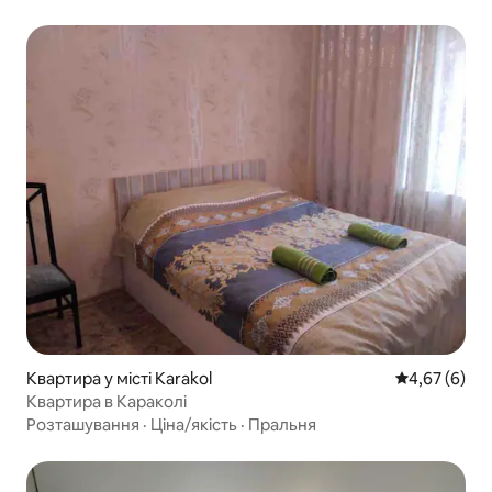
Квартира у місті Karakol
Середня оцін
4,67 (6)
Квартира в Караколі
Розташування
·
Ціна/якість
·
Пральня