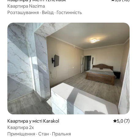
Квартира Nazima
Розташування
·
Виїзд
·
Гостинність
Квартира у місті Karakol
Середня оці
5,0 (7)
Квартира 2х
Приміщення
·
Стан
·
Пральня