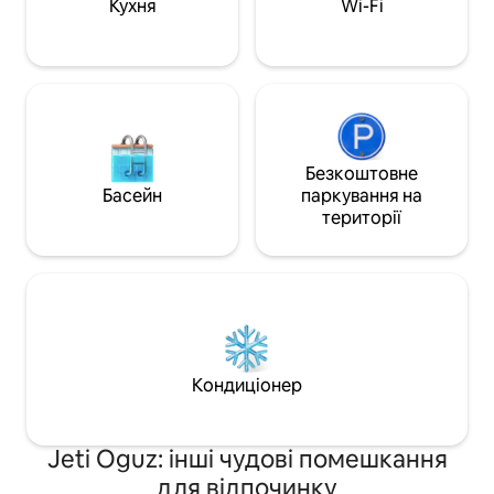
пар або груп із 3
Кухня
Wi-Fi
Безкоштовне
Басейн
паркування на
території
Кондиціонер
Jeti Oguz: інші чудові помешкання
для відпочинку