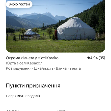
Вибір гостей
Вибір гостей
Окрема кімната у місті Karakol
Середня оцінк
4,94 (35)
Юрта в селі Каракол
Розташування
·
Ціна/якість
·
Ванна кімната
Пункти призначення
Напрямки неподалік