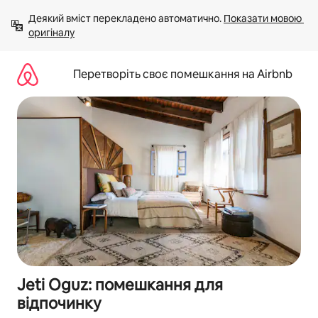
Перейти
Деякий вміст перекладено автоматично. 
Показати мовою 
до
оригіналу
вмісту
Перетворіть своє помешкання на Airbnb
Jeti Oguz: помешкання для
відпочинку