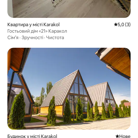
Квартира у місті Karakol
Середня оці
5,0 (3)
Гостьовий дім «21» Каракол
Сім’я
·
Зручності
·
Чистота
Будинок у місті Karakol
Нове місц
Нове