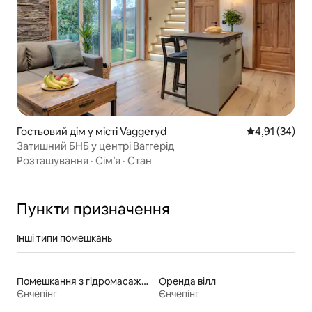
Гостьовий дім у місті Vaggeryd
Середня оцінк
4,91 (34)
Затишний БНБ у центрі Ваггерід
Розташування
·
Сім’я
·
Стан
Пункти призначення
Інші типи помешкань
Помешкання з гідромасажною ванною
Оренда вілл
Єнчепінг
Єнчепінг