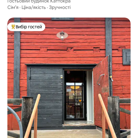
Гостьовий будинок Каттокра
Сім’я
·
Ціна/якість
·
Зручності
Вибір гостей
Топ вибір гостей