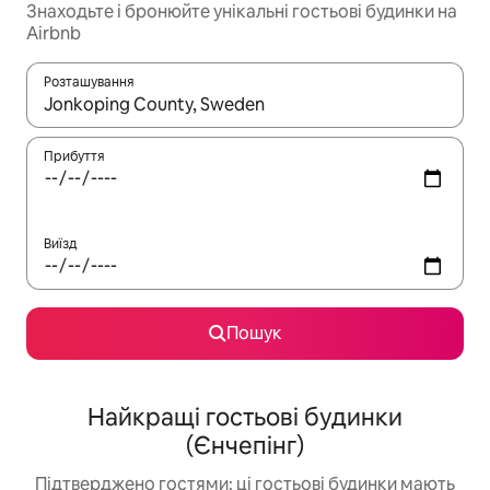
Знаходьте і бронюйте унікальні гостьові будинки на
Airbnb
Розташування
Отримавши результати пошуку, використовуйте для навігації с
Прибуття
Виїзд
Пошук
Найкращі гостьові будинки
(Єнчепінг)
Підтверджено гостями: ці гостьові будинки мають