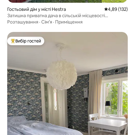
Гостьовий дім у місті Hestra
Середня оцінка
4,89 (132)
Затишна приватна дача в сільській місцевості
Смоланда
Розташування
·
Сім’я
·
Приміщення
Вибір гостей
Топ вибір гостей