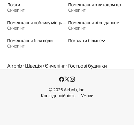
Лофти
Помешкання з виходом до пляжу
Єнчепінг
Єнчепінг
Помешкання поблизу місць для катання на байдарках
Помешкання зі сніданком
Єнчепінг
Єнчепінг
Помешкання біля води
Показати більше
Єнчепінг
Airbnb
Швеція
Єнчепінг
Гостьові будинки
© 2026 Airbnb, Inc.
Конфіденційність
Умови