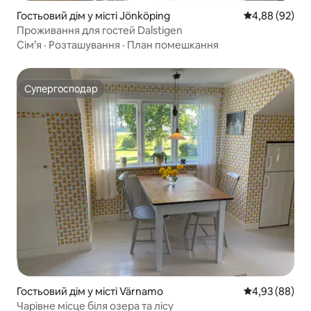
Гостьовий дім у місті Jönköping
Середня оцінка
4,88 (92)
Проживання для гостей Dalstigen
Сім’я
·
Розташування
·
План помешкання
Супергосподар
Супергосподар
Гостьовий дім у місті Värnamo
Середня оцінка
4,93 (88)
Чарівне місце біля озера та лісу