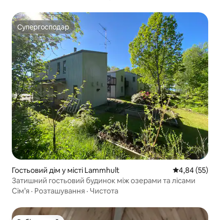
Супергосподар
Супергосподар
Гостьовий дім у місті Lammhult
Середня оцінк
4,84 (55)
Затишний гостьовий будинок між озерами та лісами
Сім’я
·
Розташування
·
Чистота