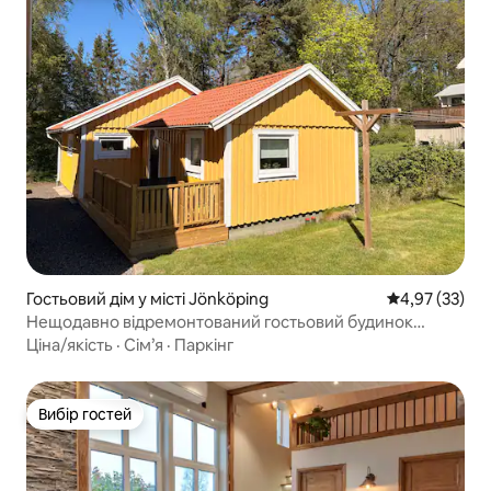
Гостьовий дім у місті Jönköping
Середня оцінк
4,97 (33)
Нещодавно відремонтований гостьовий будинок
площею 60 м2
Ціна/якість
·
Сім’я
·
Паркінг
Вибір гостей
Вибір гостей