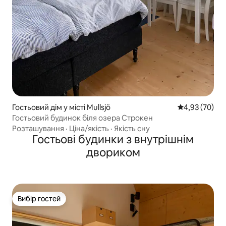
Гостьовий дім у місті Mullsjö
Середня оцінк
4,93 (70)
Гостьовий будинок біля озера Строкен
Розташування
·
Ціна/якість
·
Якість сну
Гостьові будинки з внутрішнім
двориком
Вибір гостей
Вибір гостей