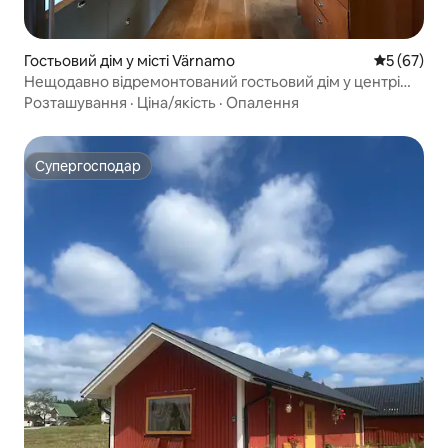
Гостьовий дім у місті Värnamo
Середня оц
5 (67)
Нещодавно відремонтований гостьовий дім у центрі
Смоленда
Розташування
·
Ціна/якість
·
Опалення
Супергосподар
Супергосподар