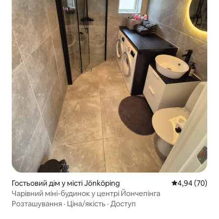
Гостьовий дім у місті Jönköping
Середня оцінка
4,94 (70)
Чарівний міні-будинок у центрі Йончепінга
Розташування
·
Ціна/якість
·
Доступ