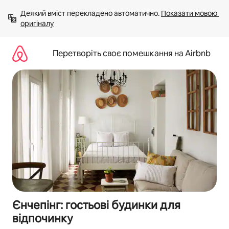
Перейти
Деякий вміст перекладено автоматично. 
Показати мовою 
до
оригіналу
вмісту
Перетворіть своє помешкання на Airbnb
Єнчепінг: гостьові будинки для
відпочинку