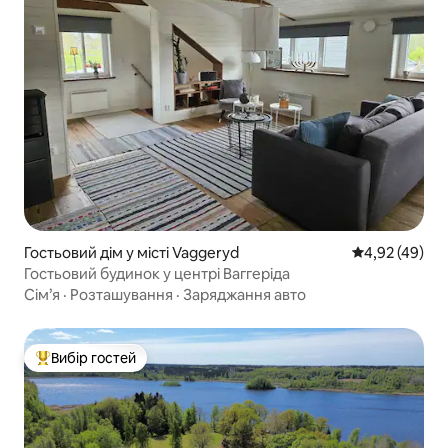
Гостьовий дім у місті Vaggeryd
Середня оцінк
4,92 (49)
Гостьовий будинок у центрі Ваггеріда
Сім’я
·
Розташування
·
Заряджання авто
Вибір гостей
Топ вибір гостей