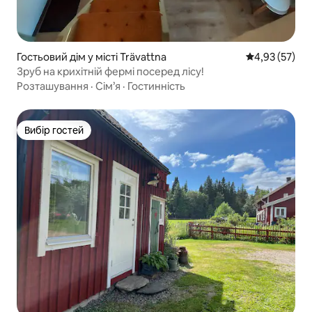
Гостьовий дім у місті Trävattna
Середня оцінк
4,93 (57)
Зруб на крихітній фермі посеред лісу!
Розташування
·
Сім’я
·
Гостинність
Вибір гостей
Вибір гостей