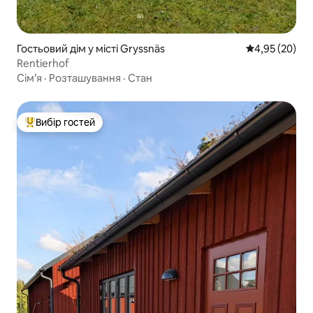
Гостьовий дім у місті Gryssnäs
Середня оцінк
4,95 (20)
Rentierhof
Сім’я
·
Розташування
·
Стан
Вибір гостей
Топ вибір гостей