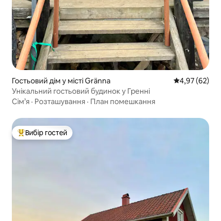
Гостьовий дім у місті Gränna
Середня оцінк
4,97 (62)
Унікальний гостьовий будинок у Гренні
Сім’я
·
Розташування
·
План помешкання
Вибір гостей
Топ вибір гостей