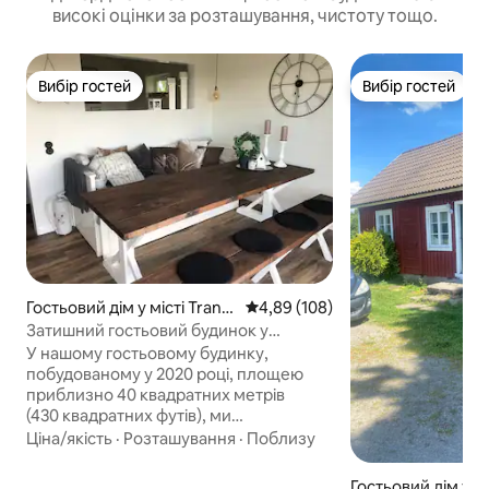
високі оцінки за розташування, чистоту тощо.
Вибір гостей
Вибір гостей
Вибір гостей
Вибір гостей
Гостьовий дім у місті Tranå
Середня оцінка: 4,89 з 5, відгук
4,89 (108)
s
Затишний гостьовий будинок у
спільноті Sommen
У нашому гостьовому будинку,
побудованому у 2020 році, площею
приблизно 40 квадратних метрів
(430 квадратних футів), ми
використовували простір для
Ціна/якість
·
Розташування
·
Поблизу
спілкування та зустрічей протягом дня,
а вночі він перетворюється на
Гостьовий дім у м