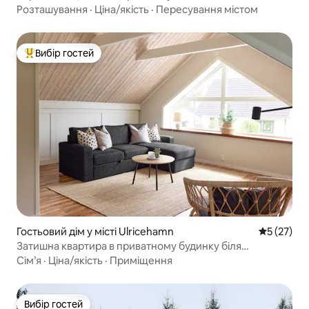
Розташування
·
Ціна/якість
·
Пересування містом
Вибір гостей
Топ вибір гостей
Гостьовий дім у місті Ulricehamn
Середня оц
5 (27)
Затишна квартира в приватному будинку біля
Лассаліккана
Сім’я
·
Ціна/якість
·
Приміщення
Вибір гостей