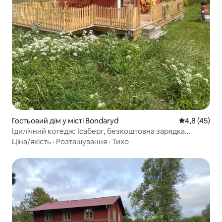
Гостьовий дім у місті Bondaryd
Середня оцін
4,8 (45)
Ідилічний котедж: Ісаберг, безкоштовна зарядка
електромобіля
Ціна/якість
·
Розташування
·
Тихо