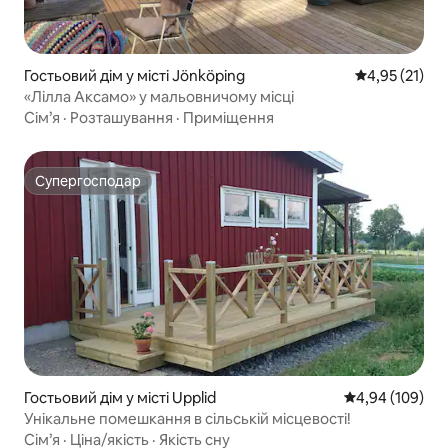
Гостьовий дім у місті Jönköping
Середня оцінк
4,95 (21)
«Лілла Аксамо» у мальовничому місці
Сім’я
·
Розташування
·
Приміщення
Супергосподар
Супергосподар
Гостьовий дім у місті Upplid
Середня оцінка:
4,94 (109)
Унікальне помешкання в сільській місцевості!
Сім’я
·
Ціна/якість
·
Якість сну