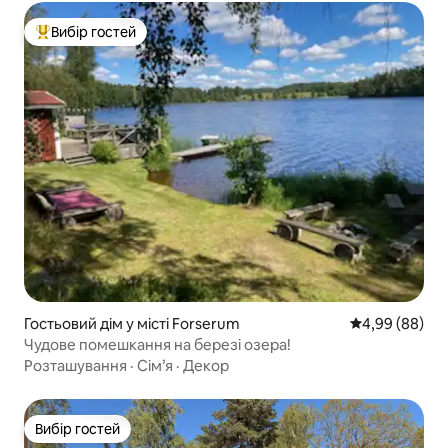
Вибір гостей
Топ вибір гостей
Гостьовий дім у місті Forserum
Середня оцінка
4,99 (88)
Чудове помешкання на березі озера!
Розташування
·
Сім’я
·
Декор
Вибір гостей
Вибір гостей