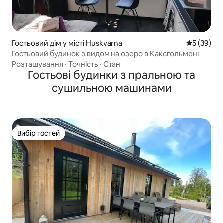
Гостьовий дім у місті Huskvarna
Середня оц
5 (39)
Гостьовий будинок з видом на озеро в Каксгольмені
Розташування
·
Точність
·
Стан
Гостьові будинки з пральною та
сушильною машинами
Вибір гостей
Вибір гостей