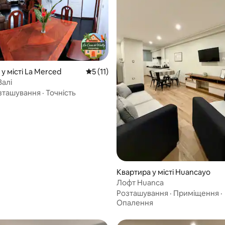
з 5, відгуки: 8
у місті La Merced
Середня оцінка: 5 з 5, відгуки: 11
5 (11)
Валі
зташування
·
Точність
Квартира у місті Huancayo
Лофт Huanca
Розташування
·
Приміщення
·
Опалення