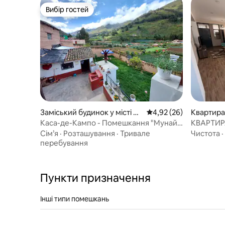
Вибір гостей
Вибір гостей
Заміський будинок у місті Ac
Середня оцінка: 4,92 з
4,92 (26)
Квартира 
obamba
Каса-де-Кампо - Помешкання "Мунай
КВАРТИРА
Васі"
Сім’я
·
Розташування
·
Тривале
Чистота
·
перебування
Пункти призначення
Інші типи помешкань