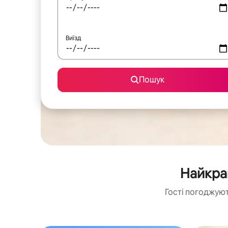
Виїзд
Пошук
Найкращ
Гості погоджуют