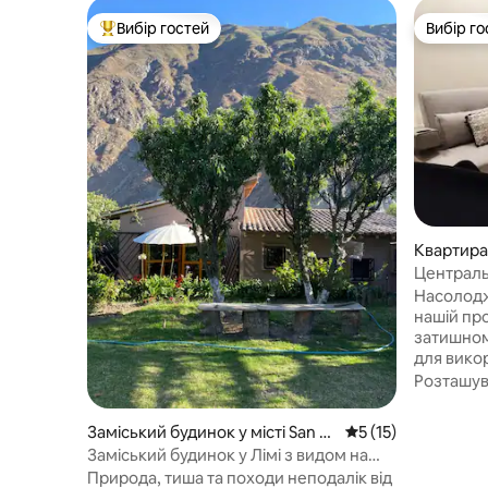
Вибір гостей
Вибір го
Топ вибір гостей
Вибір го
Квартира 
Централь
індустрі
Насолодж
нашій про
затишном
для вико
Централь
Розташу
від Real P
Los Andes
Заміський будинок у місті San J
Середня оцінка: 5 з
5 (15)
також 7 к
eronimo de Surco
Заміський будинок у Лімі з видом на
Уанкайо.
гори
Природа, тиша та походи неподалік від
супермар