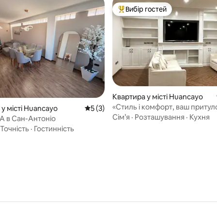
Вибір гостей
Топ вибір гостей
Квартира у місті Huancayo
«Стиль і комфорт, ваш притул
 5, відгуки: 26
у місті Huancayo
Середня оцінка: 5 з 5, відгуки: 3
5 (3)
Уанкайо»
Сім’я
·
Розташування
·
Кухня
 в Сан-Антоніо
Точність
·
Гостинність