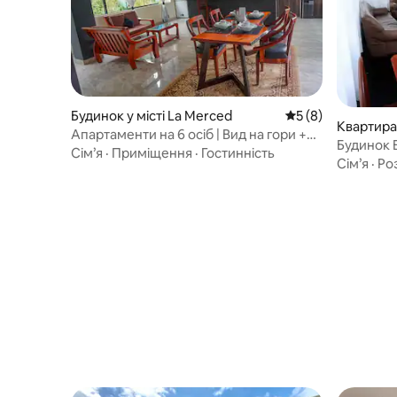
Будинок у місті La Merced
Середня оцінка: 5 
5 (8)
Квартира 
Апартаменти на 6 осіб | Вид на гори +
Будинок 
кавовий досвід
Сім’я
·
Приміщення
·
Гостинність
Сім’я
·
Ро