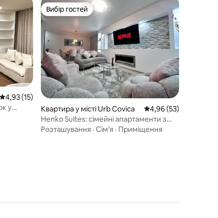
Вибір гостей
Вибір гостей
Середня оцінка: 4,93 з 5, відгуки: 15
4,93 (15)
ок у
Квартира у місті Urb Covica
Середня оцінка: 4,96 з
4,96 (53)
Henko Suites: сімейні апартаменти з
джакузі та більярдом
Розташування
·
Сім’я
·
Приміщення