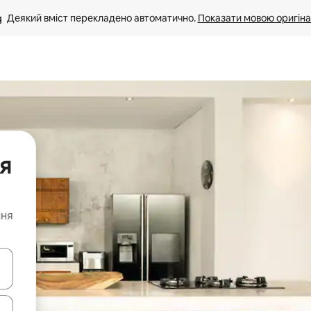
Деякий вміст перекладено автоматично. 
Показати мовою оригіна
я
ння
я навігації сторінкою клавіші зі стрілками вгору та вниз або жест