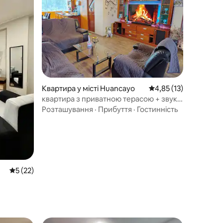
Квартира у місті Huancayo
Середня оцінка: 4,85 
4,85 (13)
квартира з приватною терасою + звук у
режимі кінотеатру
Розташування
·
Прибуття
·
Гостинність
Середня оцінка: 5 з 5, відгуки: 22
5 (22)