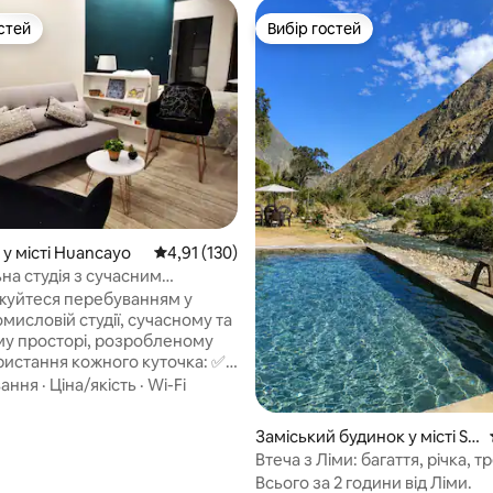
стей
Вибір гостей
стей
Вибір гостей
у місті Huancayo
Середня оцінка: 4,91 з 5, відгуки: 130
4,91 (130)
на студія з сучасним
альним дизайном
уйтеся перебуванням у
мисловій студії, сучасному та
у просторі, розробленому
ристання кожного куточка: ✅
не розташування: 3 квартали
вання
·
Ціна/якість
·
Wi-Fi
laza, 5 кварталів від терміналу
 і торгового центру Plaza, а
 5, відгуки: 15
Заміський будинок у місті Sa
варталів від центру міста
ntiago de Surco
Втеча з Ліми: багаття, річка, тр
 Поруч із ресторанами,
туризм
Всього за 2 години від Ліми.
кетами, кафе, кінотеатрами