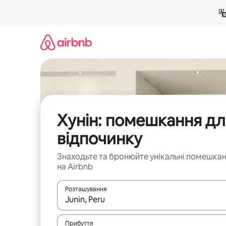
Перейти
до
вмісту
Хунін: помешкання дл
відпочинку
Знаходьте та бронюйте унікальні помешка
на Airbnb
Розташування
Отримавши результати пошуку, використовуйте дл
Прибуття