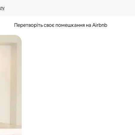
лу
Перетворіть своє помешкання на Airbnb
и дотику та гортання.