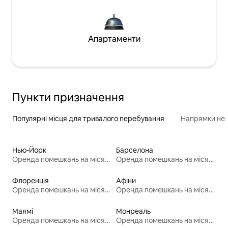
Апартаменти
Пункти призначення
Популярні місця для тривалого перебування
Напрямки неп
Нью-Йорк
Барселона
Оренда помешкань на місяць
Оренда помешкань на місяць
Флоренція
Афіни
Оренда помешкань на місяць
Оренда помешкань на місяць
Маямі
Монреаль
Оренда помешкань на місяць
Оренда помешкань на місяць