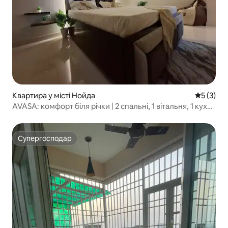
Квартира у місті Нойда
Середня о
5 (3)
​AVASA: комфорт біля річки | 2 спальні, 1 вітальня, 1 кухня
| Expomart
Супергосподар
Супергосподар