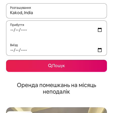
Розташування
Отримавши результати пошуку, використовуйте для навігації с
Прибуття
Виїзд
Пошук
Оренда помешкань на місяць
неподалік