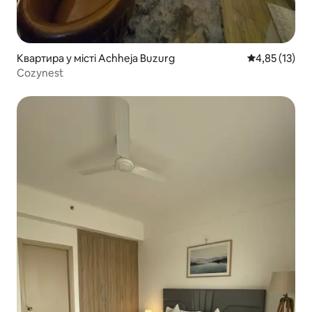
Квартира у місті Achheja Buzurg
Середня оцінк
4,85 (13)
Cozynest