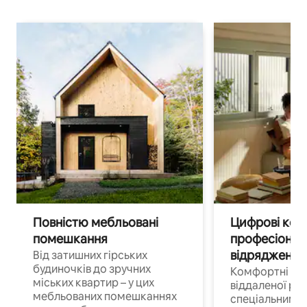
Повністю мебльовані
Цифрові кочі
помешкання
професіонал
відрядження
Від затишних гірських
будиночків до зручних
Комфортні по
міських квартир – у цих
віддаленої роб
мебльованих помешканнях
спеціальним 