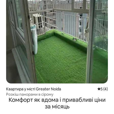
Квартира у місті Greater Noida
Середня о
5 (4)
Розкіш панорами в сірому
Комфорт як вдома і привабливі ціни
за місяць