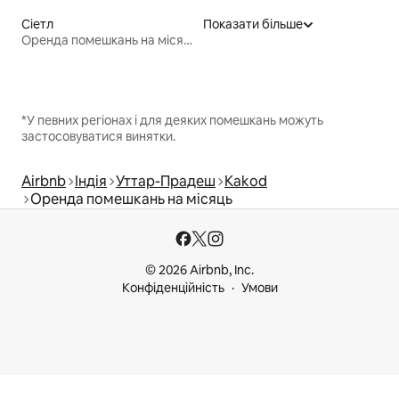
Сіетл
Показати більше
Оренда помешкань на місяць
*У певних регіонах і для деяких помешкань можуть
застосовуватися винятки.
Airbnb
Індія
Уттар-Прадеш
Kakod
Оренда помешкань на місяць
© 2026 Airbnb, Inc.
Конфіденційність
Умови