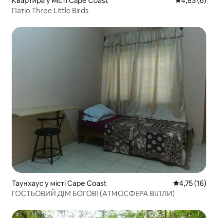
Квартира у місті Cape Coast
Середня оцін
4,83 (6)
Патіо Three Little Birds
Таунхаус у місті Cape Coast
Середня оцінк
4,75 (16)
ГОСТЬОВИЙ ДІМ БОГОВІ (АТМОСФЕРА ВІЛЛИ)