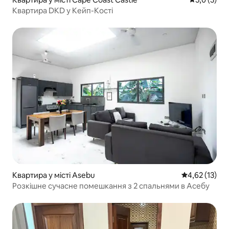
Квартира DKD у Кейп-Кості
Квартира у місті Asebu
Середня оцінк
4,62 (13)
Розкішне сучасне помешкання з 2 спальнями в Асебу