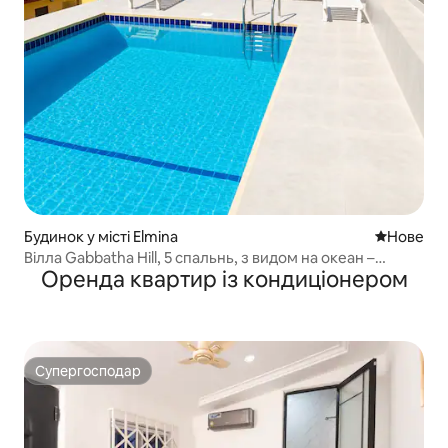
Будинок у місті Elmina
Нове місц
Нове
Вілла Gabbatha Hill, 5 спальнь, з видом на океан –
Оренда квартир із кондиціонером
Ельміна, Гана
Супергосподар
Супергосподар