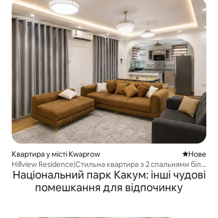
Квартира у місті Kwaprow
Нове місц
Нове
Hillview Residence|Стильна квартира з 2 спальнями біля
Національний парк Какум: інші чудові
UCC + дах
помешкання для відпочинку