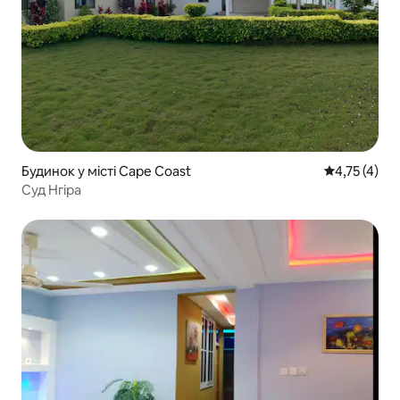
Будинок у місті Cape Coast
Середня оцін
4,75 (4)
Суд Нгіра