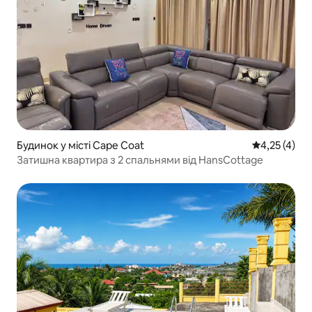
Будинок у місті Cape Coat
Середня оцін
4,25 (4)
Затишна квартира з 2 спальнями від HansCottage