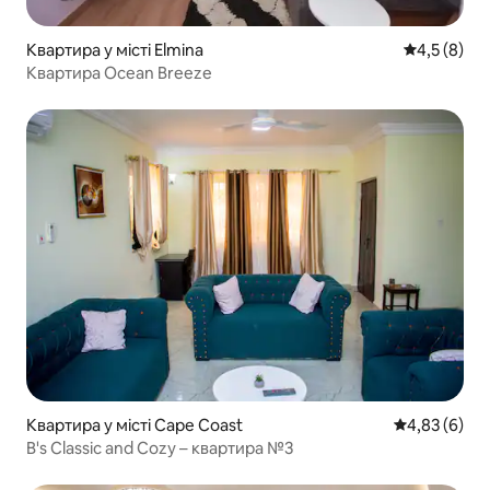
Квартира у місті Elmina
Середня оці
4,5 (8)
Квартира Ocean Breeze
Квартира у місті Cape Coast
Середня оцін
4,83 (6)
B's Classic and Cozy – квартира №3