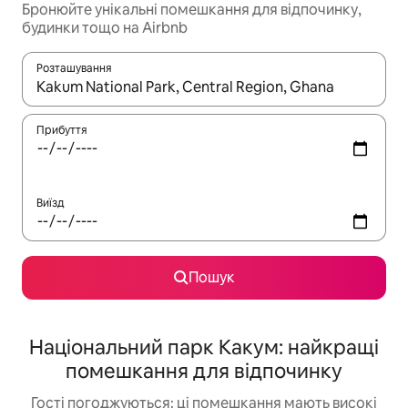
Бронюйте унікальні помешкання для відпочинку,
будинки тощо на Airbnb
Розташування
Отримавши результати пошуку, використовуйте для навігації с
Прибуття
Виїзд
Пошук
Національний парк Какум: найкращі
помешкання для відпочинку
Гості погоджуються: ці помешкання мають високі