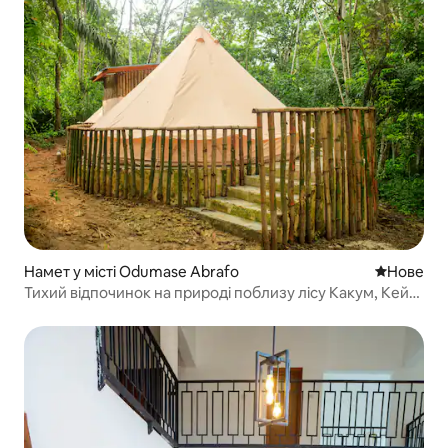
Намет у місті Odumase Abrafo
Нове місц
Нове
Тихий відпочинок на природі поблизу лісу Какум, Кейп-
Кост