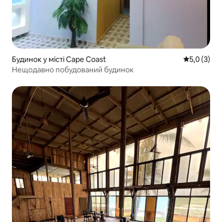
Будинок у місті Cape Coast
Середня оці
5,0 (3)
Нещодавно побудований будинок