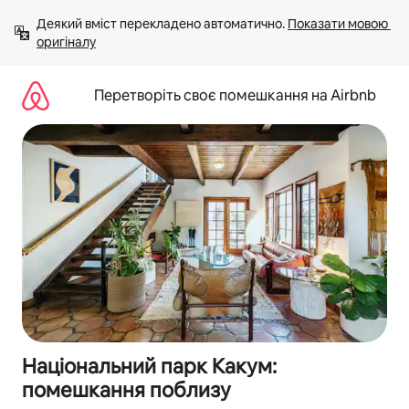
Перейти
Деякий вміст перекладено автоматично. 
Показати мовою 
до
оригіналу
вмісту
Перетворіть своє помешкання на Airbnb
Національний парк Какум:
помешкання поблизу