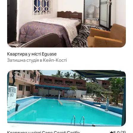
Квартира у місті Eguase
Затишна студія в Кейп-Кості
Квартира у місті Cape Coast Castle
Середня оці
5,0 (3)