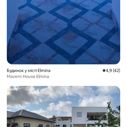
Будинок у місті Elmina
Середня оцін
4,9 (42)
Mavern House Elmina