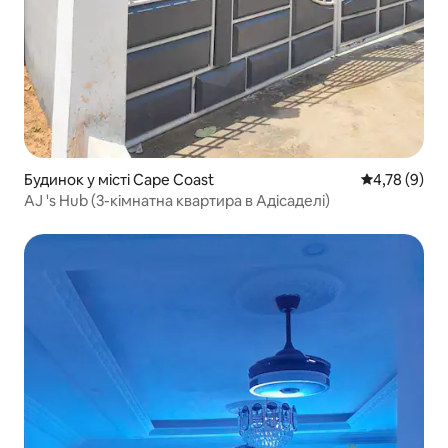
Будинок у місті Cape Coast
Середня оцін
4,78 (9)
AJ 's Hub (3-кімнатна квартира в Адісаделі)