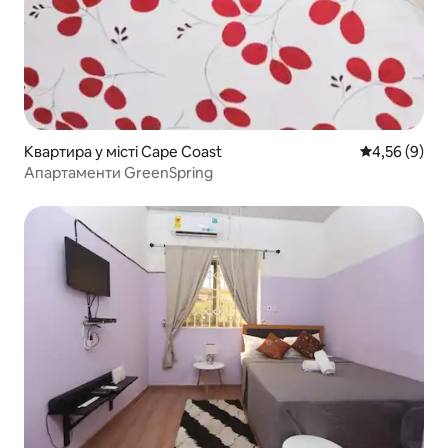
Квартира у місті Cape Coast
Середня оцін
4,56 (9)
Апартаменти GreenSpring