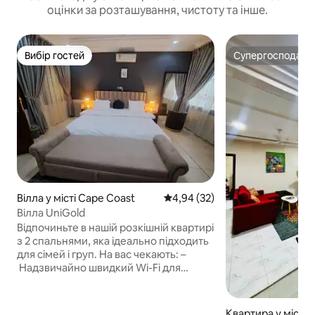
оцінки за розташування, чистоту та інше.
Вибір гостей
Супергосподар
Вибір гостей
Супергосподар
Вілла у місті Cape Coast
Середня оцінка: 4,94 з 5, відгу
4,94 (32)
Вілла UniGold
Відпочиньте в нашій розкішній квартирі
з 2 спальнями, яка ідеально підходить
для сімей і груп. На вас чекають: –
Надзвичайно швидкий Wi-Fi для
роботи та потокової трансляції,
наприклад Netflix - Великі й затишні
ліжка розміру «king-size» для
Квартира у місті 