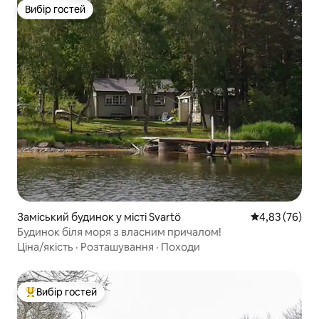
Вибір гостей
Вибір гостей
Заміський будинок у місті Svartö
Середня оцінк
4,83 (76)
Будинок біля моря з власним причалом!
Ціна/якість
·
Розташування
·
Походи
Вибір гостей
Топ вибір гостей