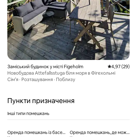
Заміський будинок у місті Figeholm
Середня оцінк
4,97 (29)
Новобудова Attefallsstuga біля моря в Фігехольмі
Сім’я
·
Розташування
·
Поблизу
Пункти призначення
Інші типи помешкань
Оренда помешкань із басейном
Оренда помешкань, де можна перебувати з домашніми тваринами