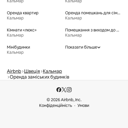
Кальмар
Кальмар
Оренда квартир
Оренда помешкань для сімей
Кальмар
Кальмар
Кімнати «люкс»
Помешкання з виходом до озера
Кальмар
Кальмар
Мінібудинки
Показати більше
Кальмар
Airbnb
Швеція
Кальмар
Оренда заміських будинків
© 2026 Airbnb, Inc.
Конфіденційність
Умови