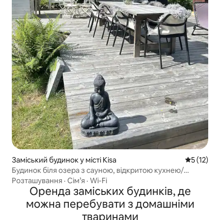
Заміський будинок у місті Kisa
Середня оц
5 (12)
Будинок біля озера з сауною, відкритою кухнею/
гідромасажною ванною!
Розташування
·
Сім’я
·
Wi-Fi
Оренда заміських будинків, де
можна перебувати з домашніми
тваринами