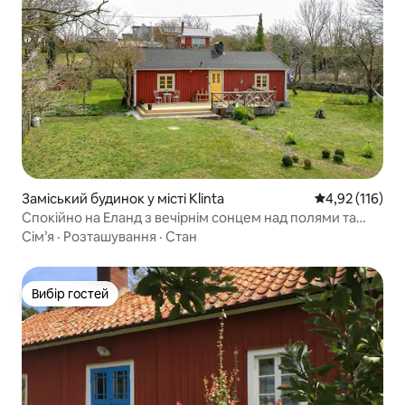
Заміський будинок у місті Klinta
Середня оцінка
4,92 (116)
Спокійно на Еланд з вечірнім сонцем над полями та
морем
Сім’я
·
Розташування
·
Стан
Вибір гостей
Вибір гостей