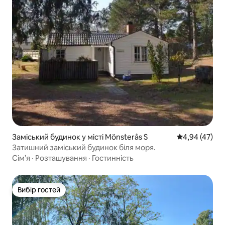
Заміський будинок у місті Mönsterås S
Середня оцінк
4,94 (47)
Затишний заміський будинок біля моря.
Сім’я
·
Розташування
·
Гостинність
Вибір гостей
Вибір гостей