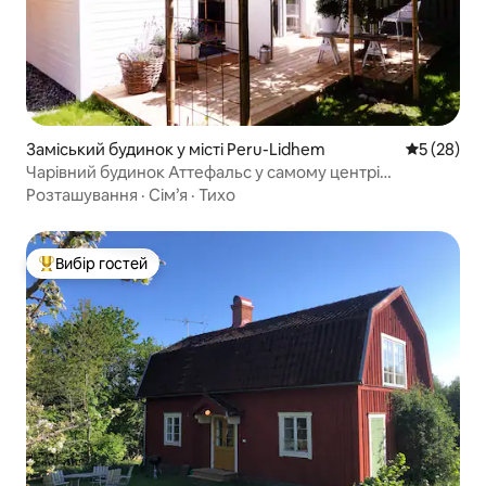
Заміський будинок у місті Peru-Lidhem
Середня оц
5 (28)
Чарівний будинок Аттефальс у самому центрі
Вестервіка
Розташування
·
Сім’я
·
Тихо
Вибір гостей
Топ вибір гостей