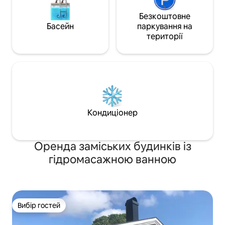
Безкоштовне
Басейн
паркування на
території
Кондиціонер
Оренда заміських будинків із
гідромасажною ванною
Вибір гостей
Вибір гостей