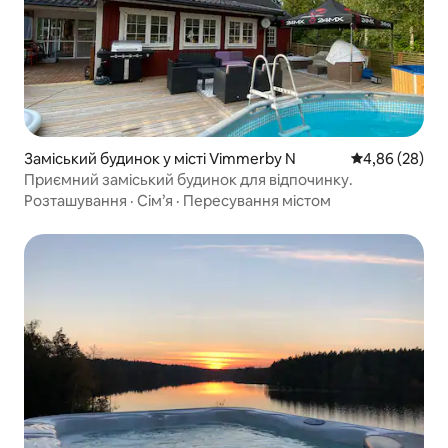
Заміський будинок у місті Vimmerby N
Середня оцінка
4,86 (28)
Приємний заміський будинок для відпочинку.
Розташування
·
Сім’я
·
Пересування містом