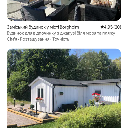
Заміський будинок у місті Borgholm
Середня оцінк
4,95 (20)
Будинок для відпочинку з джакузі біля моря та пляжу
Сім’я
·
Розташування
·
Точність