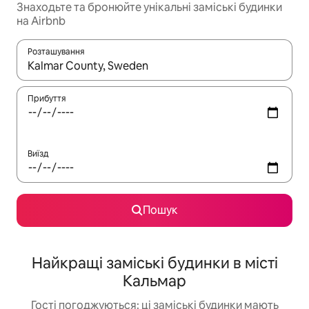
Знаходьте та бронюйте унікальні заміські будинки
на Airbnb
Розташування
Отримавши результати пошуку, використовуйте для навігації с
Прибуття
Виїзд
Пошук
Найкращі заміські будинки в місті
Кальмар
Гості погоджуються: ці заміські будинки мають