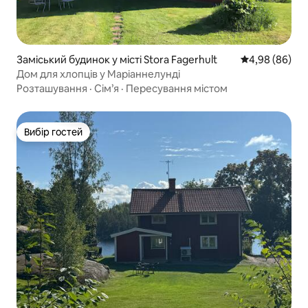
Заміський будинок у місті Stora Fagerhult
Середня оцінка
4,98 (86)
Дом для хлопців у Маріаннелунді
Розташування
·
Сім’я
·
Пересування містом
Вибір гостей
Вибір гостей