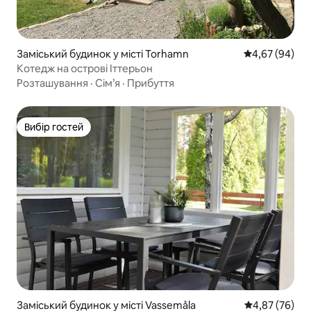
Заміський будинок у місті Torhamn
Середня оцінка
4,67 (94)
Котедж на острові Іттерьон
Розташування
·
Сім’я
·
Прибуття
Вибір гостей
Вибір гостей
Заміський будинок у місті Vassemåla
Середня оцінк
4,87 (76)