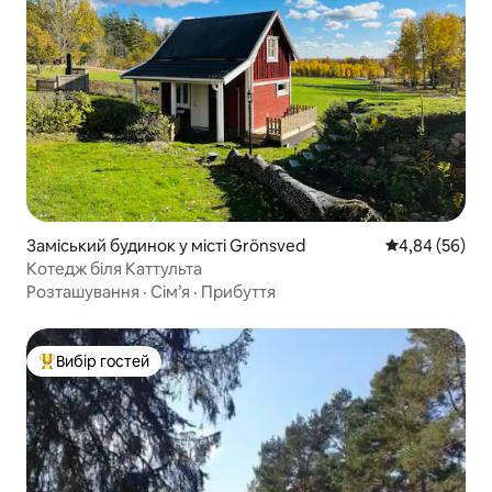
Заміський будинок у місті Grönsved
Середня оцінка
4,84 (56)
Котедж біля Каттульта
Розташування
·
Сім’я
·
Прибуття
Вибір гостей
Топ вибір гостей