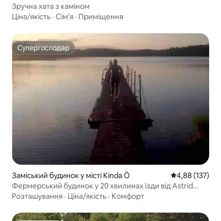
Зручна хата з каміном
Ціна/якість
·
Сім’я
·
Приміщення
Супергосподар
Супергосподар
Заміський будинок у місті Kinda Ö
Середня оцінка
4,88 (137)
Фермерський будинок у 20 хвилинах їзди від Astrid
Lindgren's World
Розташування
·
Ціна/якість
·
Комфорт