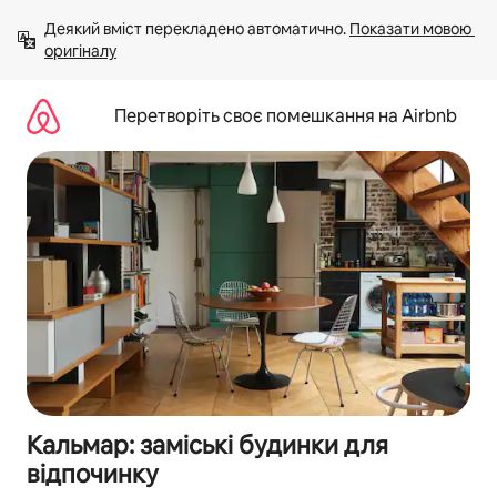
Перейти
Деякий вміст перекладено автоматично. 
Показати мовою 
до
оригіналу
вмісту
Перетворіть своє помешкання на Airbnb
Кальмар: заміські будинки для
відпочинку