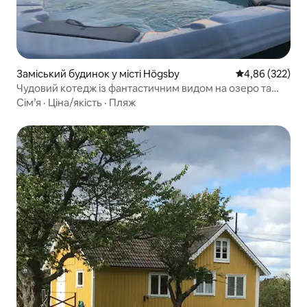
Заміський будинок у місті Högsby
Середня оцінка:
4,86 (322)
Чудовий котедж із фантастичним видом на озеро та
гідромасажною ванною
Сім’я
·
Ціна/якість
·
Пляж