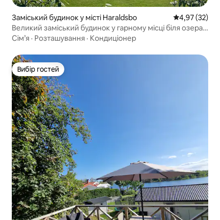
Заміський будинок у місті Haraldsbo
Середня оцінк
4,97 (32)
Великий заміський будинок у гарному місці біля озера в
Смоланді.
Сім’я
·
Розташування
·
Кондиціонер
Вибір гостей
Вибір гостей