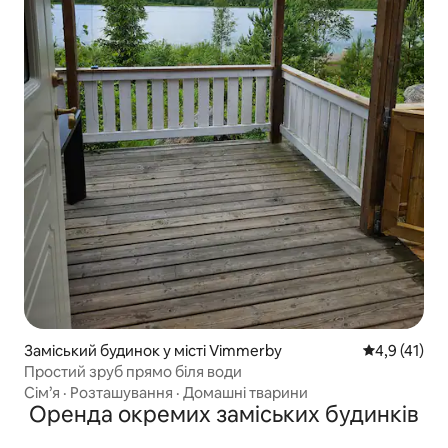
Заміський будинок у місті Vimmerby
Середня оцін
4,9 (41)
Простий зруб прямо біля води
Сім’я
·
Розташування
·
Домашні тварини
Оренда окремих заміських будинків