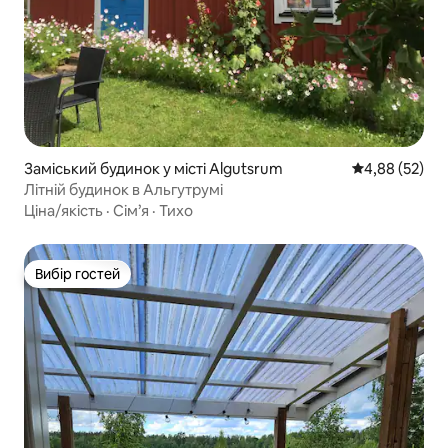
Заміський будинок у місті Algutsrum
Середня оцінк
4,88 (52)
Літній будинок в Альгутрумі
Ціна/якість
·
Сім’я
·
Тихо
Вибір гостей
Вибір гостей