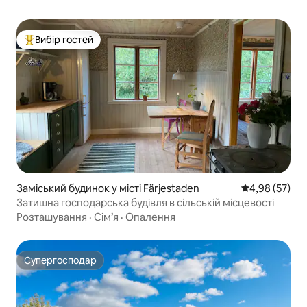
Вибір гостей
Топ вибір гостей
Заміський будинок у місті Färjestaden
Середня оцінк
4,98 (57)
Затишна господарська будівля в сільській місцевості
Розташування
·
Сім’я
·
Опалення
Супергосподар
Супергосподар