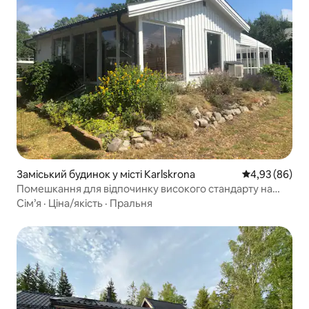
Заміський будинок у місті Karlskrona
Середня оцінка
4,93 (86)
Помешкання для відпочинку високого стандарту на
популярному острові Трумменас
Сім’я
·
Ціна/якість
·
Пральня