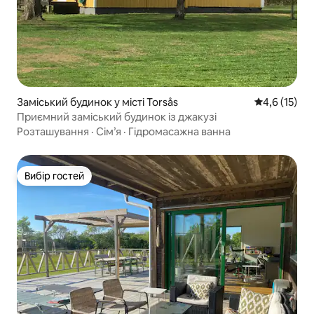
Заміський будинок у місті Torsås
Середня оцін
4,6 (15)
Приємний заміський будинок із джакузі
Розташування
·
Сім’я
·
Гідромасажна ванна
Вибір гостей
Вибір гостей