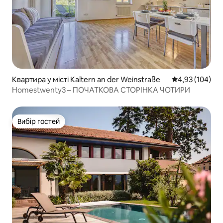
Квартира у місті Kaltern an der Weinstraße
Середня оцінка
4,93 (104)
Homestwenty3 – ПОЧАТКОВА СТОРІНКА ЧОТИРИ
Вибір гостей
Вибір гостей