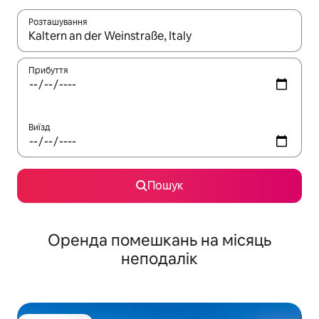
Розташування
Отримавши результати пошуку, використовуйте для навігації с
Прибуття
Виїзд
Пошук
Оренда помешкань на місяць
неподалік