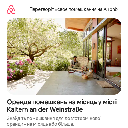
Перейти
до
Перетворіть своє помешкання на Airbnb
вмісту
Оренда помешкань на місяць у місті
Kaltern an der Weinstraße
Знайдіть помешкання для довготермінової
оренди – на місяць або більше.