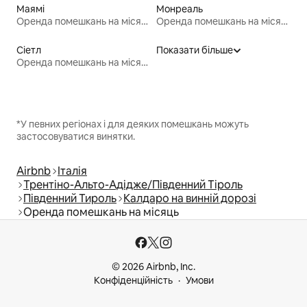
Маямі
Монреаль
Оренда помешкань на місяць
Оренда помешкань на місяць
Сіетл
Показати більше
Оренда помешкань на місяць
*У певних регіонах і для деяких помешкань можуть
застосовуватися винятки.
Airbnb
Італія
Трентіно-Альто-Адідже/Південний Тіроль
Південний Тироль
Калдаро на винній дорозі
Оренда помешкань на місяць
© 2026 Airbnb, Inc.
Конфіденційність
Умови