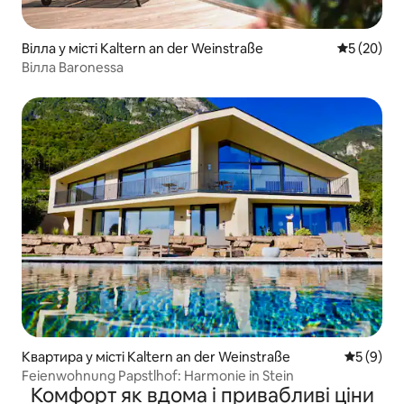
Вілла у місті Kaltern an der Weinstraße
Середня оц
5 (20)
Вілла Baronessa
Квартира у місті Kaltern an der Weinstraße
Середня о
5 (9)
Feienwohnung Papstlhof: Harmonie in Stein
Комфорт як вдома і привабливі ціни