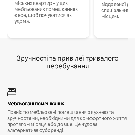
міських квартир – у цих
віддаленої роб
мебльованих помешканнях
спеціальним 
є все, щоб почуватися як
місцем.
удома.
Зручності та привілеї тривалого
перебування
Мебльовані помешкання
Повністю мебльовані помешкання з кухнею та
зручностями, необхідними для комфортного життя
протягом місяця або довше. Це чудова
альтернатива суборенді.