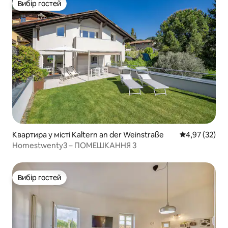
Вибір гостей
Вибір гостей
Квартира у місті Kaltern an der Weinstraße
Середня оцінк
4,97 (32)
Homestwenty3 – ПОМЕШКАННЯ 3
Вибір гостей
Вибір гостей