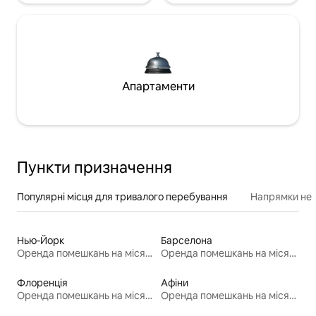
Апартаменти
Пункти призначення
Популярні місця для тривалого перебування
Напрямки неп
Нью-Йорк
Барселона
Оренда помешкань на місяць
Оренда помешкань на місяць
Флоренція
Афіни
Оренда помешкань на місяць
Оренда помешкань на місяць