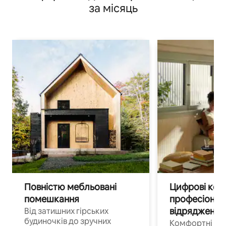
за місяць
Повністю мебльовані
Цифрові кочі
помешкання
професіонал
відрядження
Від затишних гірських
будиночків до зручних
Комфортні по