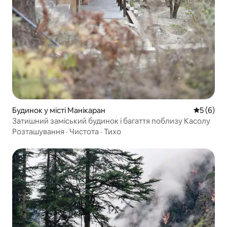
Будинок у місті Манікаран
Середня о
5 (6)
Затишний заміський будинок і багаття поблизу Касолу
Розташування
·
Чистота
·
Тихо