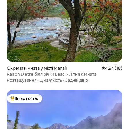
Окрема кімната у місті Manali
Середня оцінк
4,94 (18)
Raison D'être біля річки Беас > Літня кімната
Розташування
·
Ціна/якість
·
Задній двір
Вибір гостей
Топ вибір гостей