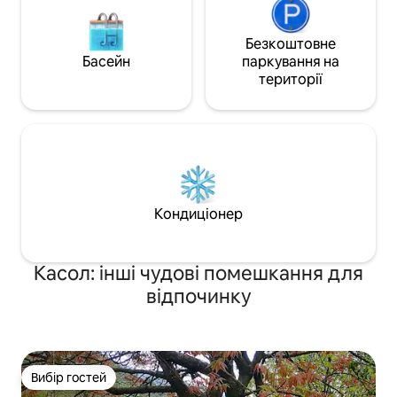
Безкоштовне
Басейн
паркування на
території
Кондиціонер
Касол: інші чудові помешкання для
відпочинку
Вибір гостей
Вибір гостей