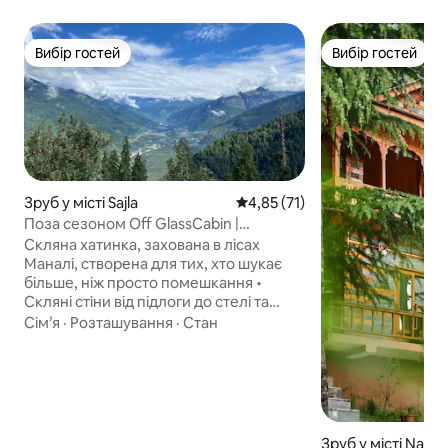
Вибір гостей
Вибір гостей
Вибір гостей
Вибір гостей
Зруб у місті Sajla
Середня оцінка: 4,85 з 5, відгу
4,85 (71)
Поза сезоном Off GlassCabin |
Прогулянки лісом•Скляна стеля•Wi-Fi
Скляна хатинка, захована в лісах
Маналі, створена для тих, хто шукає
більше, ніж просто помешкання •
Скляні стіни від підлоги до стелі та
стеклянна стеля для спостереження
Сім’я
·
Розташування
·
Стан
за небом • Прокиньтеся з краєвидами
на ліс, спіть під зірками • Доступ через
1–1,5 години пішого підйому з гідом •
Виготовлено з відновленої деревини /
мінімальна розкіш • Ідеально
підходить для письменників, пар,
Зруб у місті Nagg