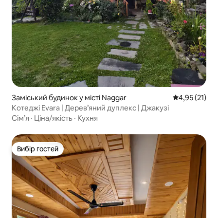
Заміський будинок у місті Naggar
Середня оцінк
4,95 (21)
Котеджі Evara | Дерев’яний дуплекс | Джакузі
Сім’я
·
Ціна/якість
·
Кухня
Вибір гостей
Вибір гостей