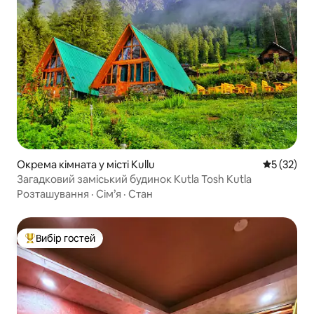
Окрема кімната у місті Kullu
Середня оц
5 (32)
Загадковий заміський будинок Kutla Tosh Kutla
Розташування
·
Сім’я
·
Стан
Вибір гостей
Топ вибір гостей