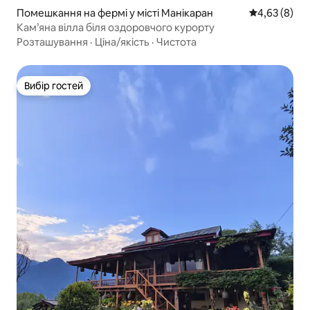
Помешкання на фермі у місті Манікаран
Середня оцін
4,63 (8)
Кам’яна вілла біля оздоровчого курорту
Розташування
·
Ціна/якість
·
Чистота
Вибір гостей
Вибір гостей