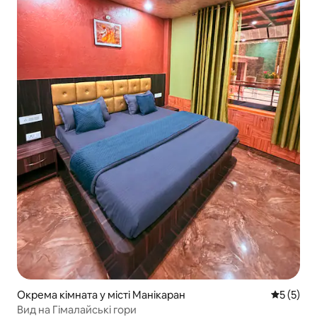
Окрема кімната у місті Манікаран
Середня о
5 (5)
Вид на Гімалайські гори