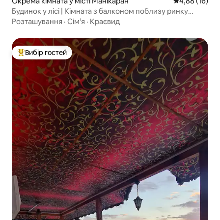
Окрема кімната у місті Манікаран
Середня оцінк
4,88 (16)
Будинок у лісі | Кімната з балконом поблизу ринку
Касол
Розташування
·
Сім’я
·
Краєвид
Вибір гостей
Топ вибір гостей