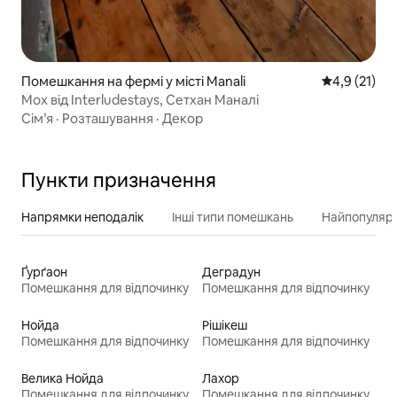
Помешкання на фермі у місті Manali
Середня оцін
4,9 (21)
Мох від Interludestays, Сетхан Маналі
Сім’я
·
Розташування
·
Декор
Пункти призначення
Напрямки неподалік
Інші типи помешкань
Найпопулярн
Ґурґаон
Деградун
Помешкання для відпочинку
Помешкання для відпочинку
Нойда
Рішікеш
Помешкання для відпочинку
Помешкання для відпочинку
Велика Нойда
Лахор
Помешкання для відпочинку
Помешкання для відпочинку