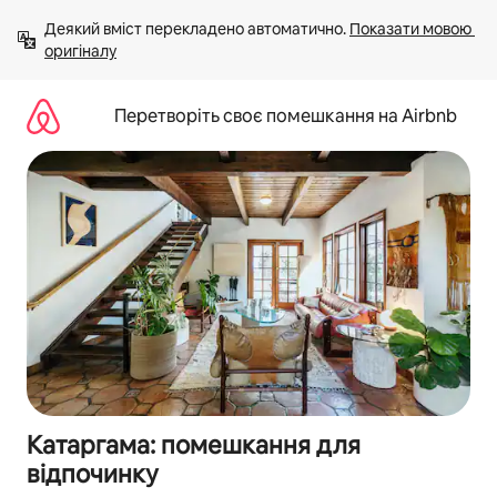
Перейти
Деякий вміст перекладено автоматично. 
Показати мовою 
до
оригіналу
вмісту
Перетворіть своє помешкання на Airbnb
Катаргама: помешкання для
відпочинку