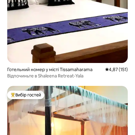
Готельний номер у місті Tissamaharama
Середня оцінка
4,87 (151)
Відпочиньте в Shaleena Retreat-Yala
Вибір гостей
Топ вибір гостей