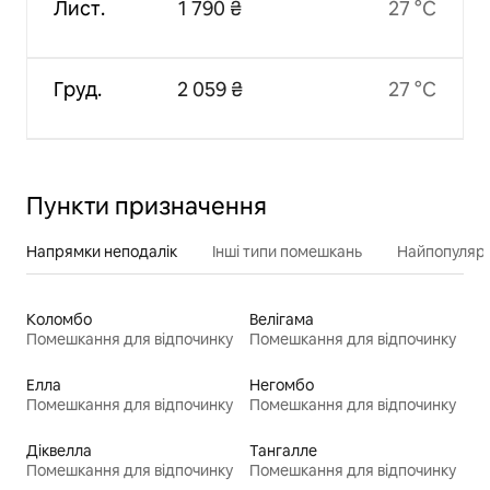
Лист.
1 790 ₴
27 °C
Груд.
2 059 ₴
27 °C
Пункти призначення
Напрямки неподалік
Інші типи помешкань
Найпопулярн
Коломбо
Велігама
Помешкання для відпочинку
Помешкання для відпочинку
Елла
Негомбо
Помешкання для відпочинку
Помешкання для відпочинку
Діквелла
Тангалле
Помешкання для відпочинку
Помешкання для відпочинку