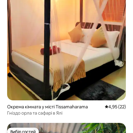
Окрема кімната у місті Tissamaharama
Середня оцінк
4,95 (22)
Гніздо орла та сафарі в Ялі
Вибір гостей