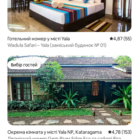
Готельний номер у місті Yala
Середня оцінк
4,87 (55)
Wadula Safari – Yala (заміський будинок № 01)
Вибір гостей
Вибір гостей
Окрема кімната у місті Yala NP, Kataragama
Середня оцінка
4,78 (153)
Двомісний номер Gem River Edge Eco та сафарі Яла