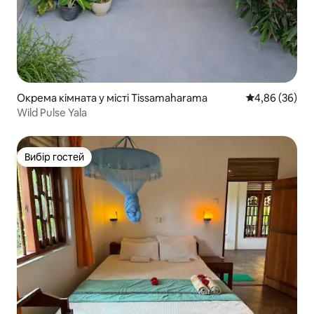
Окрема кімната у місті Tissamaharama
Середня оцінка
4,86 (36)
Wild Pulse Yala
Вибір гостей
Вибір гостей