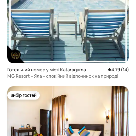
Готельний номер у місті Kataragama
Середня оцінк
4,79 (14)
MG Resort – Яла – спокійний відпочинок на природі
Вибір гостей
Вибір гостей