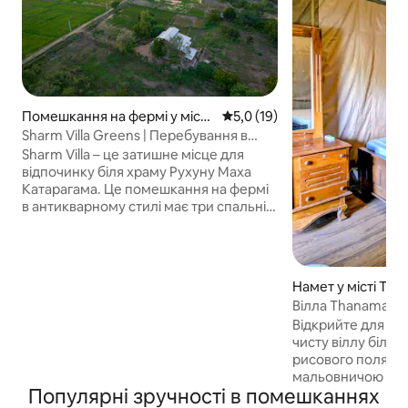
Помешкання на фермі у місті
Середня оцінка: 5,0 з 5, відгу
5,0 (19)
Kataragama
Sharm Villa Greens | Перебування в
Yala's Edge
Sharm Villa – це затишне місце для
відпочинку біля храму Рухуну Маха
Катарагама. Це помешкання на фермі
в антикварному стилі має три спальні з
кондиціонерами, меблі в сільському
стилі та обладнання для приготування
їжі.🍽️ Він пропонує чисті номери, сад і
легкий доступ до місцевих об’єктів.
Намет у місті Tha
Оточений рисовими полями,
Вілла Thanamal: 
пагорбами, джунглями та спокійним
серед рисових по
Відкрийте для се
озером, він чудово підходить для
чисту віллу біля
спостереження за птахами.🦜
рисового поля з 
Розташоване біля національного парку
мальовничою річко
Яла, де можна організувати сафарі на
Популярні зручності в помешканнях
національного па
джипах.🚙 Відпочинковий відпочинок з