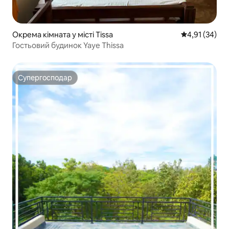
Окрема кімната у місті Tissa
Середня оцінк
4,91 (34)
Гостьовий будинок Yaye Thissa
Супергосподар
Супергосподар