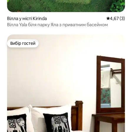
Вілла у місті Kirinda
Середня оцін
4,67 (3)
Вілла Yala біля парку Яла з приватним басейном
Вибір гостей
Вибір гостей