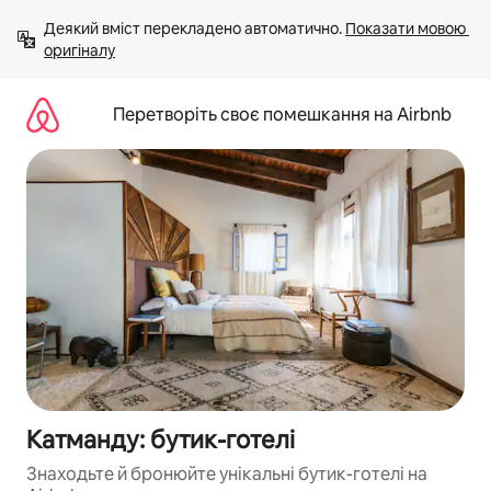
Перейти
Деякий вміст перекладено автоматично. 
Показати мовою 
до
оригіналу
вмісту
Перетворіть своє помешкання на Airbnb
Катманду: бутик-готелі
Знаходьте й бронюйте унікальні бутик-готелі на