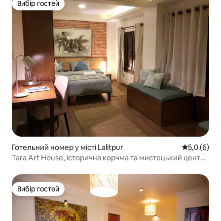
Вибір гостей
Вибір гостей
Готельний номер у місті Lalitpur
Середня оці
5,0 (6)
Tara Art House, історична корчма та мистецький центр
401
Вибір гостей
Вибір гостей