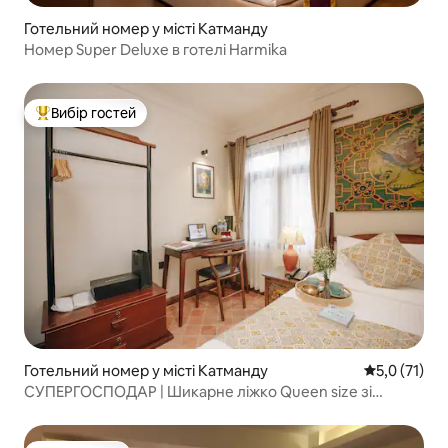
Готельний номер у місті Катманду
Номер Super Deluxe в готелі Harmika
Вибір гостей
Топ вибір гостей
Готельний номер у місті Катманду
Середня оцін
5,0 (71)
СУПЕРГОСПОДАР | Шикарне ліжко Queen size зі
сніданком!