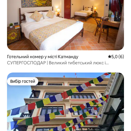
Готельний номер у місті Катманду
Середня оці
5,0 (6)
СУПЕРГОСПОДАР | Великий тибетський люкс і
сніданок!
Вибір гостей
Вибір гостей