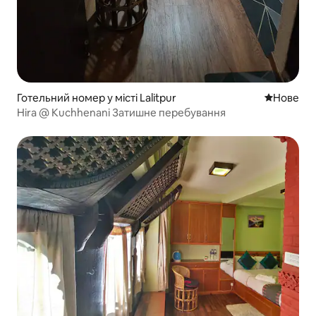
Готельний номер у місті Lalitpur
Нове місц
Нове
Hira @ Kuchhenani Затишне перебування