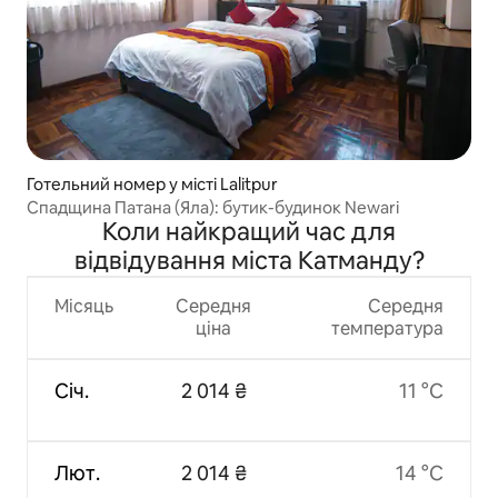
Готельний номер у місті Lalitpur
Спадщина Патана (Яла): бутик-будинок Newari
Коли найкращий час для
відвідування міста Катманду?
Місяць
Середня
Середня
ціна
температура
Січ.
2 014 ₴
11 °C
Лют.
2 014 ₴
14 °C