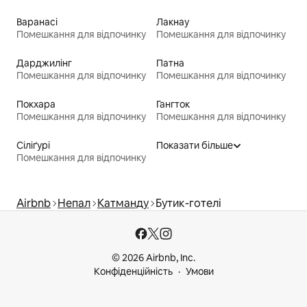
Варанасі
Лакнау
Помешкання для відпочинку
Помешкання для відпочинку
Дарджилінг
Патна
Помешкання для відпочинку
Помешкання для відпочинку
Покхара
Гангток
Помешкання для відпочинку
Помешкання для відпочинку
Сіліґурі
Показати більше
Помешкання для відпочинку
Airbnb
Непал
Катманду
Бутик-готелі
© 2026 Airbnb, Inc.
Конфіденційність
Умови