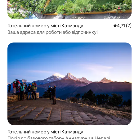
Готельний номер у місті Катманду
Середня оцін
4,71 (7)
Ваша адреса для роботи або відпочинку!
Готельний номер у місті Катманду
Похід до базового табору Аннапурни в Непалі