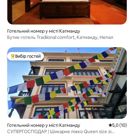
Готельний номер у місті Катманду
Бутик-готель Tradiional comfort, Катманду, Непал
Вибір гостей
Топ вибір гостей
Готельний номер у місті Катманду
Середня оцін
5,0 (10)
СУПЕРГОСПОДАР | Шикарне ліжко Queen size зі