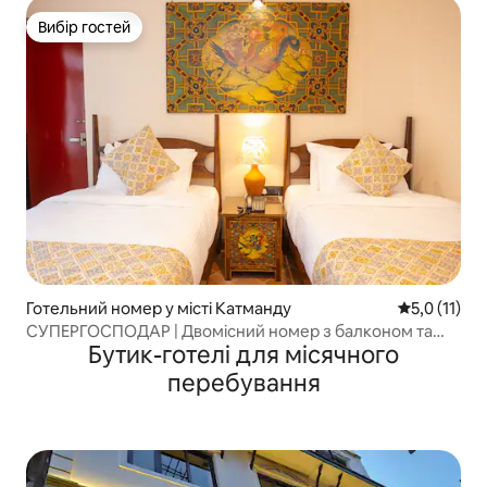
Вибір гостей
Вибір гостей
Готельний номер у місті Катманду
Середня оцін
5,0 (11)
СУПЕРГОСПОДАР | Двомісний номер з балконом та
Бутик-готелі для місячного
сніданком!
перебування