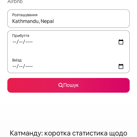
Airbnb
Розташування
Отримавши результати пошуку, використовуйте для навігації с
Прибуття
Виїзд
Пошук
Катманду: коротка статистика щодо