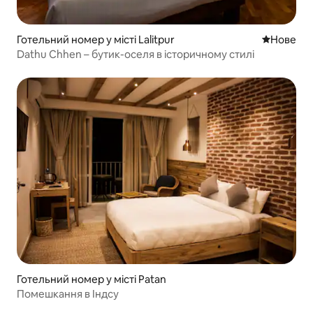
Готельний номер у місті Lalitpur
Нове місц
Нове
Dathu Chhen – бутик-оселя в історичному стилі
Готельний номер у місті Patan
Помешкання в Індсу