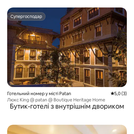
сніданком!
Супергосподар
Супергосподар
Готельний номер у місті Patan
Середня оці
5,0 (3)
Люкс King @ patan @ Boutique Heritage Home
Бутик-готелі з внутрішнім двориком