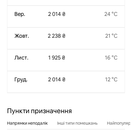
Вер.
2 014 ₴
24 °C
Жовт.
2 238 ₴
21 °C
Лист.
1 925 ₴
16 °C
Груд.
2 014 ₴
12 °C
Пункти призначення
Напрямки неподалік
Інші типи помешкань
Найпопулярн