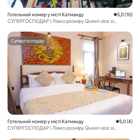
Готельний номер у місті Катманду
Середня оцін
5,0 (10)
СУПЕРГОСПОДАР | Ліжко розміру Queen size зі
сніданком!
Супергосподар
Супергосподар
Готельний номер у місті Катманду
Середня оці
5,0 (4)
СУПЕРГОСПОДАР | Ліжко розміру Queen size зі
сніданком!