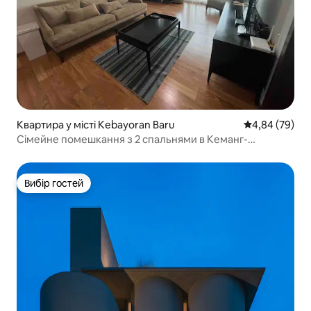
Квартира у місті Kebayoran Baru
Середня оцінка
4,84 (79)
Сімейне помешкання з 2 спальнями в Кеманг-
Вілледж – басейн і доступ до торгового центру
Вибір гостей
Вибір гостей