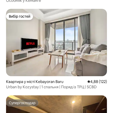
Особняк у Кеманге
Вибір гостей
Вибір гостей
Квартира у місті Kebayoran Baru
Середня оцінка
4,88 (122)
Urban by Kozystay | 1 спальня | Поряд із ТРЦ | SCBD
Супергосподар
Супергосподар