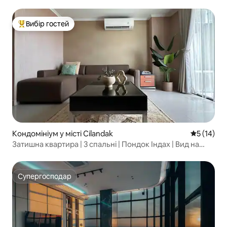
Вибір гостей
Топ вибір гостей
Кондомініум у місті Cilandak
Середня оц
5 (14)
Затишна квартира | 3 спальні | Пондок Індах | Вид на
поле для гольфу
Супергосподар
Супергосподар