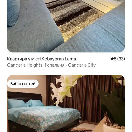
Квартира у місті Kebayoran Lama
Середня оц
5 (33)
Gandaria Heights, 1 спальня - Gandaria City
Вибір гостей
Вибір гостей