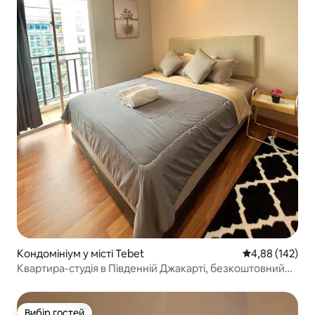
Кондомініум у місті Tebet
Середня оцінка
4,88 (142)
Квартира-студія в Південній Джакарті, безкоштовний
Wi-Fi та Netflix
Вибір гостей