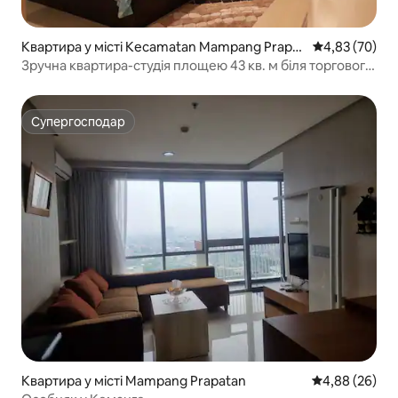
Квартира у місті Kecamatan Mampang Prapat
Середня оцінк
4,83 (70)
an
Зручна квартира-студія площею 43 кв. м біля торгового
центру Kemang Village
Супергосподар
Супергосподар
Квартира у місті Mampang Prapatan
Середня оцінка
4,88 (26)