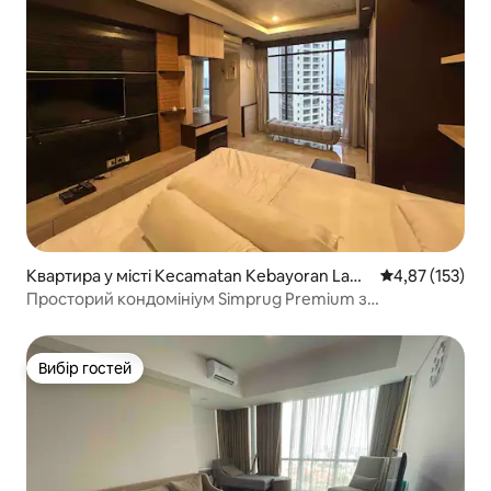
Квартира у місті Kecamatan Kebayoran Lam
Середня оцінка
4,87 (153)
a
Просторий кондомініум Simprug Premium з
3 спальнями
Вибір гостей
Вибір гостей