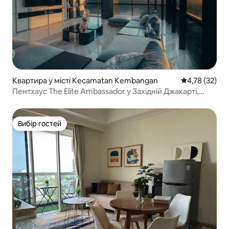
Квартира у місті Kecamatan Kembangan
Середня оцінк
4,78 (32)
Пентхаус The Elite Ambassador у Західній Джакарті,
3 спальні
Вибір гостей
Вибір гостей