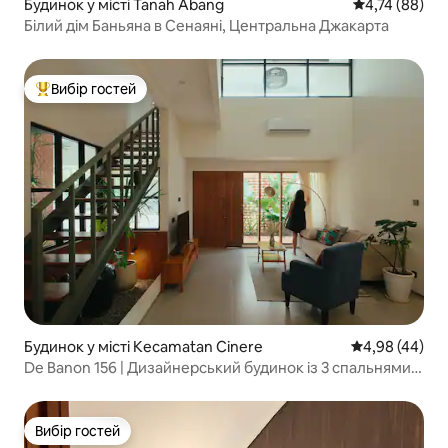
Будинок у місті Tanah Abang
Середня оцінк
4,74 (88)
Білий дім Баньяна в Сенаяні, Центральна Джакарта
Вибір гостей
Топ вибір гостей
Будинок у місті Kecamatan Cinere
Середня оцінка
4,98 (44)
De Banon 156 | Дизайнерський будинок із 3 спальнями в
Сінері
Вибір гостей
Вибір гостей