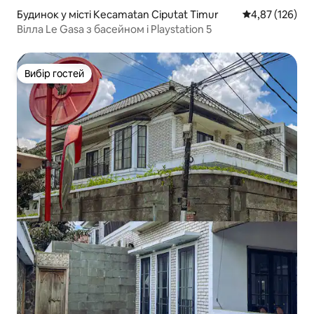
Будинок у місті Kecamatan Ciputat Timur
Середня оцінка
4,87 (126)
Вілла Le Gasa з басейном і Playstation 5
Вибір гостей
Вибір гостей