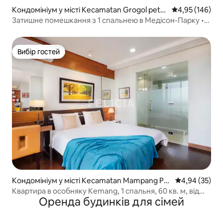
Кондомініум у місті Kecamatan Grogol peta
Середня оцінка
4,95 (146)
mburan
Затишне помешкання з 1 спальнею в Медісон-Парку •
Центральний парк
Вибір гостей
Вибір гостей
Кондомініум у місті Kecamatan Mampang Pra
Середня оцінк
4,94 (35)
patan
Квартира в особняку Kemang, 1 спальня, 60 кв. м, від
Оренда будинків для сімей
Felicia retired