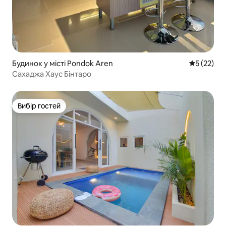
Будинок у місті Pondok Aren
Середня оц
5 (22)
Сахаджа Хаус Бінтаро
Вибір гостей
Вибір гостей