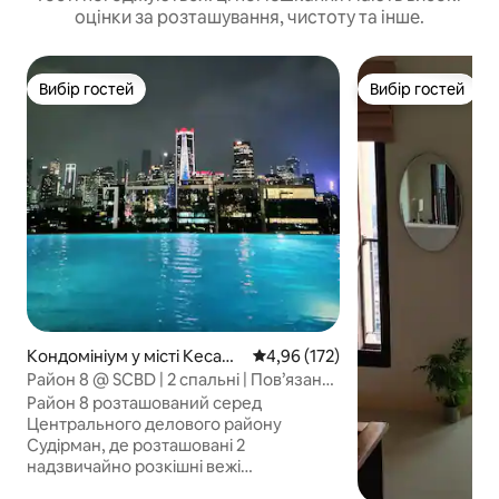
оцінки за розташування, чистоту та інше.
Вибір гостей
Вибір гостей
Вибір гостей
Вибір гостей
Кондомініум у місті Kecam
Середня оцінка: 4,96 з 5, відгук
4,96 (172)
atan Kebayoran Baru
Район 8 @ SCBD | 2 спальні | Пов’язано
з Ашта
Район 8 розташований серед
Центрального делового району
Судірман, де розташовані 2
надзвичайно розкішні вежі
кондомініуму, апартаменти з