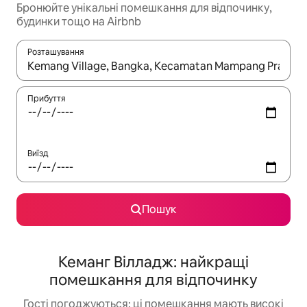
Бронюйте унікальні помешкання для відпочинку,
будинки тощо на Airbnb
Розташування
Отримавши результати пошуку, використовуйте для навігації с
Прибуття
Виїзд
Пошук
Кеманг Вілладж: найкращі
помешкання для відпочинку
Гості погоджуються: ці помешкання мають високі