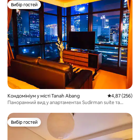
Вибір гостей
Вибір гостей
Кондомініум у місті Tanah Abang
Середня оцінка:
4,87 (256)
Панорамний вид у апартаментах Sudirman suite та
поблизу MRT
Вибір гостей
Вибір гостей