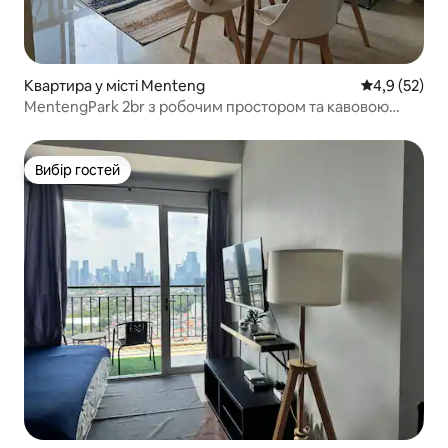
Квартира у місті Menteng
Середня оцін
4,9 (52)
MentengPark 2br з робочим простором та кавовою
машиною
Вибір гостей
Вибір гостей