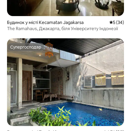
Будинок у місті Kecamatan Jagakarsa
Середня оц
5 (34)
The Ramahaus, Джакарта, біля Університету Індонезії
Супергосподар
Супергосподар