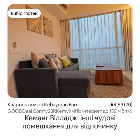
Вибір гостей
Вибір гостей
Квартира у місті Kebayoran Baru
Середня оцінк
4,93 (70)
GOODDeal Comfy2BRKemvil Nflix Інтернет до 150 Мбіт/с
Кеманг Вілладж: інші чудові
помешкання для відпочинку