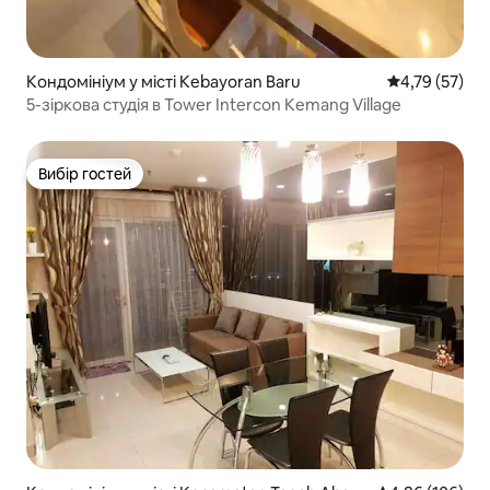
Кондомініум у місті Kebayoran Baru
Середня оцінк
4,79 (57)
5-зіркова студія в Tower Intercon Kemang Village
Вибір гостей
Вибір гостей