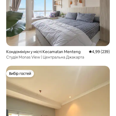
Кондомініум у місті Kecamatan Menteng
Середня оцінка:
4,99 (239)
Студія Monas View | Центральна Джакарта
Вибір гостей
Вибір гостей