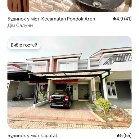
Будинок у місті Kecamatan Pondok Aren
Середня оцін
4,9 (41)
Дім Салуни
Вибір гостей
Вибір гостей
Будинок у місті Ciputat
Середня оц
5 (55)