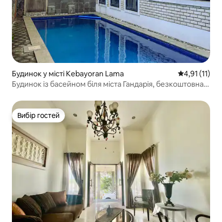
Будинок у місті Kebayoran Lama
Середня оцінк
4,91 (11)
Будинок із басейном біля міста Гандарія, безкоштовна
парковка
Вибір гостей
Вибір гостей